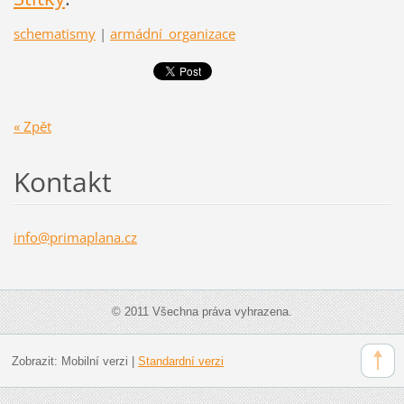
schematismy
|
armádní_organizace
« Zpět
Kontakt
info@pri
maplana.
cz
© 2011 Všechna práva vyhrazena.
Zobrazit:
Mobilní verzi
|
Standardní verzi