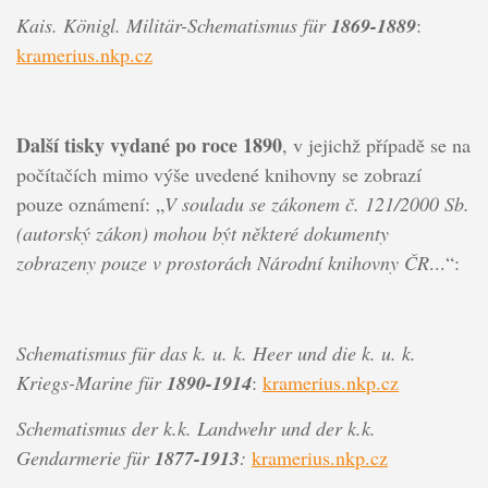
Kais. Königl. Militär-Schematismus für
1869-1889
:
kramerius.nkp.cz
Další tisky vydané po roce 1890
, v jejichž případě se na
počítačích mimo výše uvedené knihovny se zobrazí
pouze oznámení: „
V souladu se zákonem č. 121/2000 Sb.
(autorský zákon) mohou být některé dokumenty
zobrazeny pouze v prostorách Národní knihovny ČR
...“:
Schematismus für das k. u. k. Heer und die
k. u. k.
Kriegs-Marine für
1890-1914
:
kramerius.nkp.cz
Schematismus der k.k. Landwehr und der k.k.
Gendarmerie für
1877-1913
:
kramerius.nkp.cz