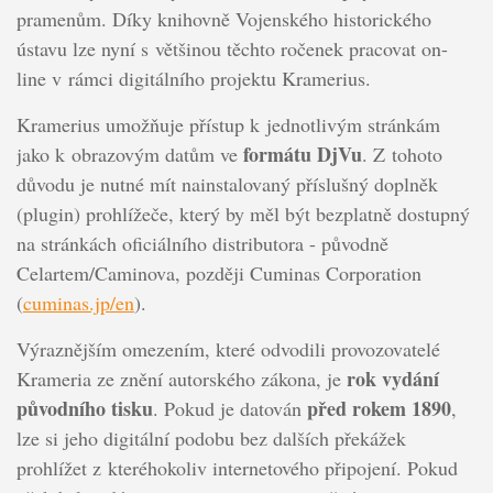
pramenům. Díky knihovně Vojenského historického
ústavu lze nyní s většinou těchto ročenek pracovat on-
line v rámci digitálního projektu Kramerius.
Kramerius umožňuje přístup k jednotlivým stránkám
formátu DjVu
jako k obrazovým datům ve
. Z tohoto
důvodu je nutné mít nainstalovaný příslušný doplněk
(plugin) prohlížeče, který by měl být bezplatně dostupný
na stránkách oficiálního distributora - původně
Celartem/Caminova, později Cuminas Corporation
(
cuminas.jp/en
).
Výraznějším omezením, které odvodili provozovatelé
rok vydání
Krameria ze znění autorského zákona, je
původního tisku
před rokem 1890
. Pokud je datován
,
lze si jeho digitální podobu bez dalších překážek
prohlížet z kteréhokoliv internetového připojení. Pokud