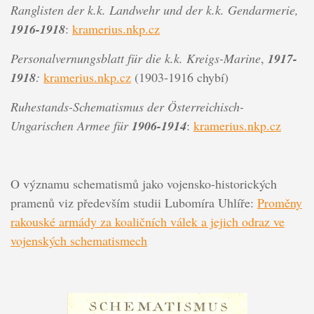
Ranglisten der k.k. Landwehr und der k.k. Gendarmerie,
1916-1918
:
kramerius.nkp.cz
Personalvernungsblatt für die k.k. Kreigs-Marine
,
1917-
1918
:
kramerius.nkp.cz
(1903-1916 chybí)
Ruhestands-Schematismus der Österreichisch-
Ungarischen Armee für
1906-1914
:
kramerius.nkp.cz
O významu schematismů jako vojensko-historických
pramenů viz především studii Lubomíra Uhlíře:
Proměny
rakouské armády za koaličních válek a jejich odraz ve
vojenských schematismech