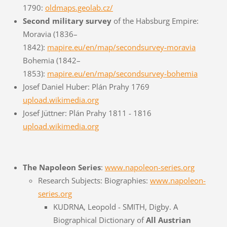
1790:
oldmaps.geolab.cz/
Second military survey
of the Habsburg Empire:
Moravia (1836–
1842):
mapire.eu/en/map/secondsurvey-moravia
Bohemia (1842–
1853):
mapire.eu/en/map/secondsurvey-bohemia
Josef Daniel Huber: Plán Prahy 1769
upload.wikimedia.org
Josef Jüttner: Plán Prahy 1811 - 1816
upload.wikimedia.org
The Napoleon Series
:
www.napoleon-series.org
Research Subjects: Biographies:
www.napoleon-
series.org
KUDRNA, Leopold - SMITH, Digby. A
Biographical Dictionary of
All Austrian