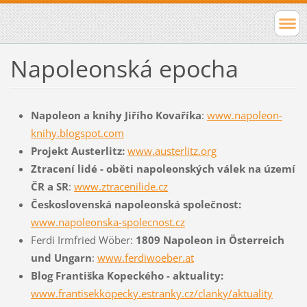
Napoleonská epocha
Napoleon a knihy Jiřího Kovaříka
:
www.napoleon-
knihy.blogspot.com
Projekt Austerlitz:
www.austerlitz.org
Ztracení lidé - oběti napoleonských válek na území
ČR a SR
:
www.ztracenilide.cz
Československá napoleonská společnost:
www.napoleonska-spolecnost.cz
Ferdi Irmfried Wöber:
1809 Napoleon in Österreich
und Ungarn
:
www.ferdiwoeber.at
Blog Františka Kopeckého - aktuality:
www.frantisekkopecky.estranky.cz/clanky/aktuality