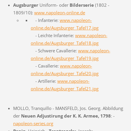
Augsburger
Uniform- oder
Bilderserie
(1802 -
1809/10):
www.napoleon-online.de
- Infanterie:
www.napoleon-
online.de/Augsburger_Tafel17.jpg
- Leichte Infanterie:
www.napoleon-
online.de/Augsburger_Tafel18.jpg
- Schwere Cavallerie:
www.napoleon-
online.de/Augsburger_Tafel19.jpg
- Cavallerie:
www.napoleon-
online.de/Augsburger_Tafel20.jpg
- Artillerie:
www.napoleon-
online.de/Augsburger_Tafel21.jpg
MOLLO, Tranquillo - MANSFELD, Jos. Georg. Abbildung
der
Neuen Adjustirung der K. K. Armee, 1798
: -
napoleon-series.org
Papin
, Heinrich -
Trentsensky
, Joseph: