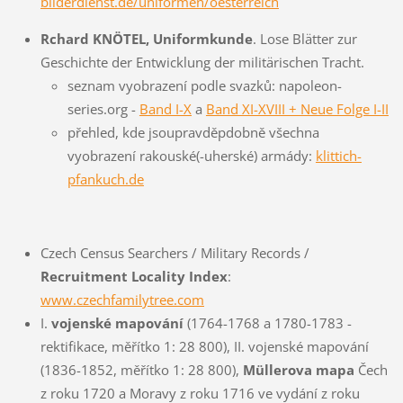
bilderdienst.de/uniformen/oesterreich
Rchard KNÖTEL, Uniformkunde
. Lose Blätter zur
Geschichte der Entwicklung der militärischen Tracht.
seznam vyobrazení podle svazků: napoleon-
series.org -
Band I-X
a
Band XI-XVIII + Neue Folge I-II
přehled, kde jsoupravděpdobně všechna
vyobrazení rakouské(-uherské) armády:
klittich-
pfankuch.de
Czech Census Searchers / Military Records /
Recruitment Locality Index
:
www.czechfamilytree.com
I.
vojenské mapování
(1764-1768 a 1780-1783 -
rektifikace, měřítko 1: 28 800), II. vojenské mapování
(1836-1852, měřítko 1: 28 800),
Müllerova mapa
Čech
z roku 1720 a Moravy z roku 1716 ve vydání z roku