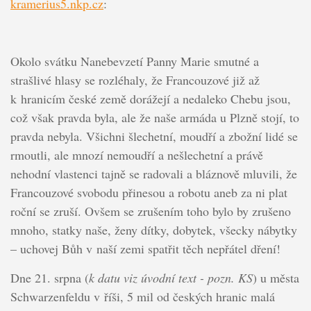
kramerius5.nkp.cz
:
Okolo svátku Nanebevzetí Panny Marie smutné a
strašlivé hlasy se rozléhaly, že Francouzové již až
k hranicím české země dorážejí a nedaleko Chebu jsou,
což však pravda byla, ale že naše armáda u Plzně stojí, to
pravda nebyla. Všichni šlechetní, moudří a zbožní lidé se
rmoutli, ale mnozí nemoudří a nešlechetní a právě
nehodní vlastenci tajně se radovali a bláznově mluvili, že
Francouzové svobodu přinesou a robotu aneb za ni plat
roční se zruší. Ovšem se zrušením toho bylo by zrušeno
mnoho, statky naše, ženy dítky, dobytek, všecky nábytky
– uchovej Bůh v naší zemi spatřit těch nepřátel dření!
Dne 21. srpna (
k datu viz úvodní text -
pozn. KS
) u města
Schwarzenfeldu v říši, 5 mil od českých hranic malá