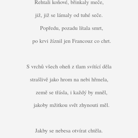
Řehtali koňové, břinkaly meče,
již, již se lámaly od tuhé seče.
Popředu, pozadu lítala smrt,
po krvi žíznil jen Francouz co chrt.
S vrchů všech oheň z tlam svítící děla
strašlivě jako hrom na nebi hřmela,
země se třásla, i každý by mněl,
jakoby mžitkou svět zhynouti měl.
Jakby se nebesa otvírat chtěla.