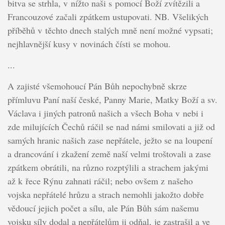
bitva se strhla, v nížto naši s pomocí Boží zvítězili a
Francouzové začali zpátkem ustupovati. NB. Všelikých
příběhů v těchto dnech stalých mně není možné vypsati;
nejhlavnější kusy v novinách čísti se mohou.
...
A zajisté všemohoucí Pán Bůh nepochybně skrze
přímluvu Paní naší české, Panny Marie, Matky Boží a sv.
Václava i jiných patronů našich a všech Boha v nebi i
zde milujících Čechů ráčil se nad námi smilovati a již od
samých hranic našich zase nepřátele, ježto se na loupení
a drancování i zkažení země naší velmi troštovali a zase
zpátkem obrátili, na různo rozptýlili a strachem jakými
až k řece Rýnu zahnati ráčil; nebo ovšem z našeho
vojska nepřátelé hrůzu a strach nemohli jakožto dobře
vědoucí jejich počet a sílu, ale Pán Bůh sám našemu
vojsku síly dodal a nepřátelům ji odňal, je zastrašil a ve