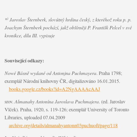
)
*
Jaroslav Šternberk, slovútný hrdina český, z kteréhož roku p. p.
Joachym Šternberk pochází, jakž obšírněji P. Františk Pelcel v své
kronikce, dílu III. vypisuje
Související odkazy:
Nowé Básně wydané od Antonjna Puchmayera
. Praha 1798;
exemplář Národní knihovny ČR, digitalizováno 16.01.2015.
books.google.cz/books?id=A2NgAAAAcAAJ
srov.
Almanahy Antonína Jaroslava Puchmajera
. (ed. Jaroslav
Vlček). Praha, 1920, s. 119-126; exemplář University of Toronto
Libraries, uploaded 07.04.2009
archive.org/details/almanahyantonn03puchuoft/page/118