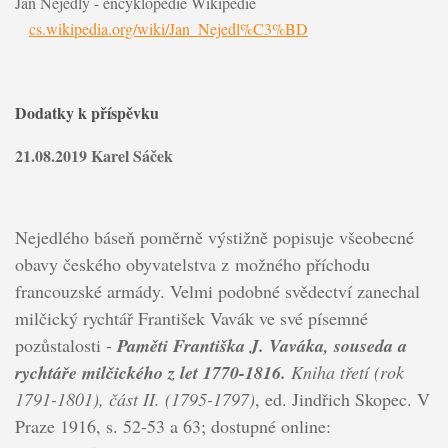
Jan Nejedlý - encyklopedie Wikipedie
cs.wikipedia.org/wiki/Jan_Nejedl%C3%BD
Dodatky k příspěvku
21.08.2019 Karel Sáček
Nejedlého báseň poměrně výstižně popisuje všeobecné
obavy českého obyvatelstva z možného příchodu
francouzské armády. Velmi podobné svědectví zanechal
milčický rychtář František Vavák
ve své písemné
pozůstalosti -
Paměti Františka J. Vaváka, souseda a
rychtáře milčického z let 1770-1816.
Kniha třetí (rok
1791-1801), část II. (1795-1797)
, ed. Jindřich Skopec. V
Praze 1916, s. 52-53 a 63; dostupné online: