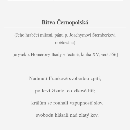
Bitva Černopolská
(Jeho hraběcí milosti, pánu p. Joachymovi Šternberkovi
obětována)
[úryvek z Homérovy Iliady v řečtině, kniha XV, verš 556]
Nadmutí Frankové svobodou zpití,
po krvi žízníc, co vlkové lítí;
králům se rouhali vzpupností slov,
svobodu hlásali nad zlatý kov.