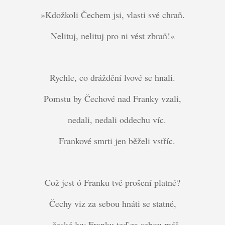
»Kdožkoli Čechem jsi, vlasti své chraň.
Nelituj, nelituj pro ni vést zbraň!«
Rychle, co dráždění lvové se hnali.
Pomstu by Čechové nad Franky vzali,
nedali, nedali oddechu víc.
Frankové smrti jen běželi vstříc.
Což jest ó Franku tvé prošení platné?
Čechy viz za sebou hnáti se statné,
české lvy Franku teď za sebou máš,