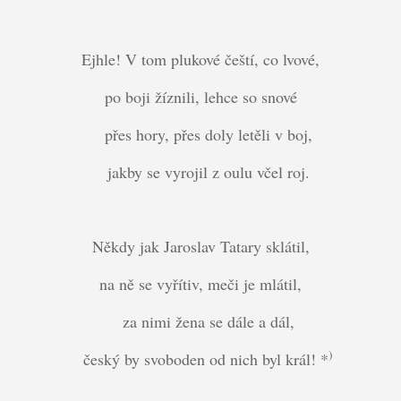
Ejhle! V tom plukové čeští, co lvové,
po boji žíznili, lehce so snové
přes hory, přes doly letěli v boj,
jakby se vyrojil z oulu včel roj.
Někdy jak Jaroslav Tatary sklátil,
na ně se vyřítiv, meči je mlátil,
za nimi žena se dále a dál,
)
český by svoboden od nich byl král! *