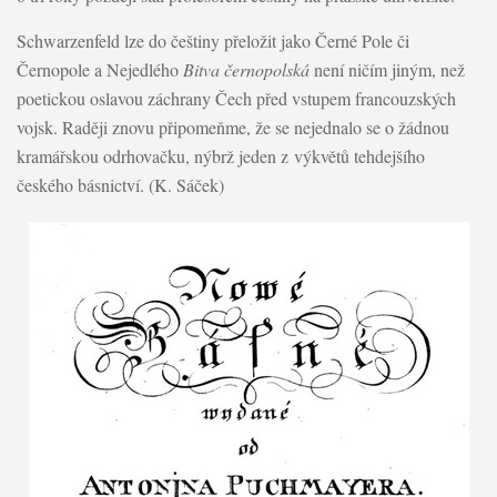
Schwarzenfeld lze do češtiny přeložit jako Černé Pole či
Černopole a Nejedlého
Bitva černopolská
není ničím jiným, než
poetickou oslavou záchrany Čech před vstupem francouzských
vojsk. Raději znovu připomeňme, že se nejednalo se o žádnou
kramářskou odrhovačku, nýbrž jeden z výkvětů tehdejšího
českého básnictví. (K. Sáček)