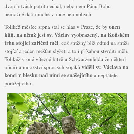
dvou bitvách potřít nechal, nebo není Pánu Bohu
nemožné dáti mnohé v ruce nemnohých.
onen
Tolikéž měsíce srpna stal se hlas v Praze, že by
kůň, na němž jest sv. Václav vyobrazený, na Koňském
trhu stojící zařičeti měl
, což strážný blíž odtud na stráži
stojící a jeden měšťan slyšeti a to i přísahou stvrditi měli.
Tolikéž v oné vítězné bitvě u Schwarzenfeldu že někteří
viděli sv. Václava na
oficíři a množství sprostých vojáků
konci v blesku nad nimi se snášejícího
a nepřátele
porážejícího.