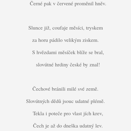
Černé pak v červené proměnil hněv.
Slunce již, coufaje měsíci, tryskem
za horu pádilo velikým ziskem.
S hvězdami měsíček blíže se bral,
slovútné hrdiny české by znal!
Čechové bránili milé své země.
Slovútných dědů jsouc udatné plémě.
Tekla i poteče pro vlast jích krev,
Čech je až do dneška udatný lev.