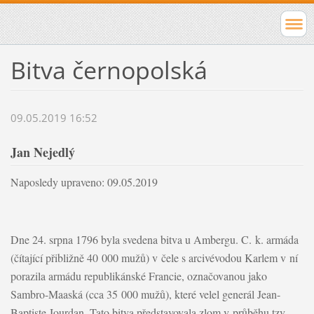
Bitva černopolská
09.05.2019 16:52
Jan Nejedlý
Naposledy upraveno: 09.05.2019
Dne 24. srpna 1796 byla svedena bitva u Ambergu. C. k. armáda
(čítající přibližně 40 000 mužů) v čele s arcivévodou Karlem
v ní
porazila armádu republikánské Francie, označovanou jako
Sambro-Maaská (cca 35 000 mužů), které velel generál Jean-
Baptiste Jourdan. Tato bitva představovala zlom v průběhu tzv.