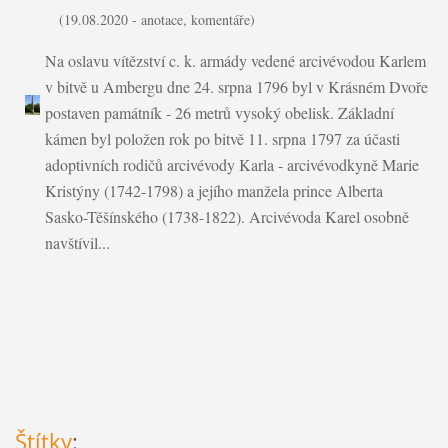
(19.08.2020 - anotace, komentáře)
Na oslavu vítězství c. k. armády vedené arcivévodou Karlem
v bitvě u Ambergu dne 24. srpna 1796 byl v Krásném Dvoře
postaven památník - 26 metrů vysoký obelisk. Základní
kámen byl položen rok po bitvě 11. srpna 1797 za účasti
adoptivních rodičů arcivévody Karla - arcivévodkyně Marie
Kristýny (1742-1798) a jejího manžela prince Alberta
Sasko-Těšínského (1738-1822). Arcivévoda Karel osobně
navštívil...
Štítky
: