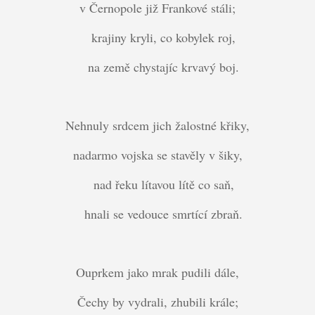
v Černopole již Frankové stáli;
krajiny kryli, co kobylek roj,
na země chystajíc krvavý boj.
Nehnuly srdcem jich žalostné křiky,
nadarmo vojska se stavěly v šiky,
nad řeku lítavou lítě co saň,
hnali se vedouce smrtící zbraň.
Ouprkem jako mrak pudili dále,
Čechy by vydrali, zhubili krále;