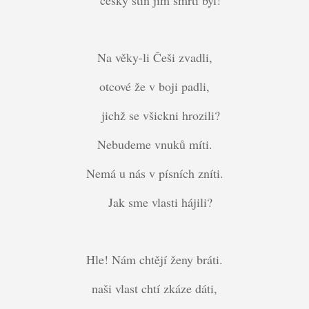
český stín jim smrtí byl!
Na věky-li Češi zvadli,
otcové že v boji padli,
jichž se všickni hrozili?
Nebudeme vnuků míti.
Nemá u nás v písních zníti.
Jak sme vlasti hájili?
Hle! Nám chtějí ženy bráti.
naši vlast chtí zkáze dáti,