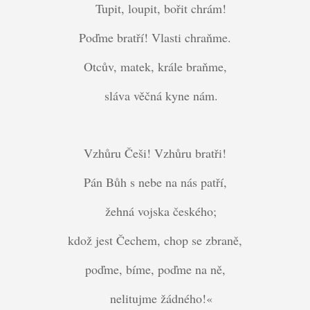
Tupit, loupit, bořit chrám!
Poďme bratří! Vlasti chraňme.
Otcův, matek, krále braňme,
sláva věčná kyne nám.
Vzhůru Češi! Vzhůru bratři!
Pán Bůh s nebe na nás patří,
žehná vojska českého;
kdož jest Čechem, chop se zbraně,
poďme, bíme, poďme na ně,
nelitujme žádného!«