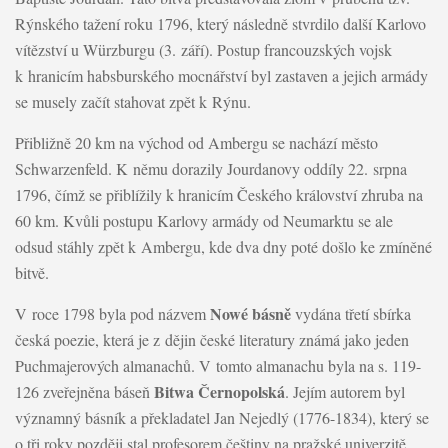
Rýnského tažení roku 1796, který následně stvrdilo další Karlovo
vítězství u Würzburgu (3. září). Postup francouzských vojsk
k hranicím habsburského mocnářství byl zastaven a jejich armády
se musely začít stahovat zpět k Rýnu.
Přibližně 20 km na východ od Ambergu se nachází město
Schwarzenfeld. K němu dorazily Jourdanovy oddíly 22. srpna
1796, čímž se přiblížily k hranicím Českého království zhruba na
60 km. Kvůli postupu Karlovy armády od Neumarktu se ale
odsud stáhly zpět k Ambergu, kde dva dny poté došlo ke zmíněné
bitvě.
Nowé básně
V roce 1798 byla pod názvem
vydána třetí sbírka
česká poezie, která je z dějin české literatury známá jako jeden
Puchmajerových almanachů. V tomto almanachu byla na s. 119-
Bitwa Černopolská
126 zveřejněna báseň
. Jejím autorem byl
významný básník a překladatel Jan Nejedlý (1776-1834), který se
o tři roky později stal profesorem češtiny na pražské univerzitě.