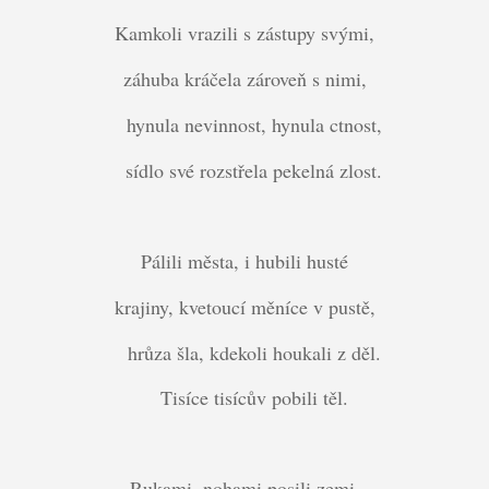
Kamkoli vrazili s zástupy svými,
záhuba kráčela zároveň s nimi,
hynula nevinnost, hynula ctnost,
sídlo své rozstřela pekelná zlost.
Pálili města, i hubili husté
krajiny, kvetoucí měníce v pustě,
hrůza šla, kdekoli houkali z děl.
Tisíce tisícův pobili těl.
Rukami, nohami posili zemi,