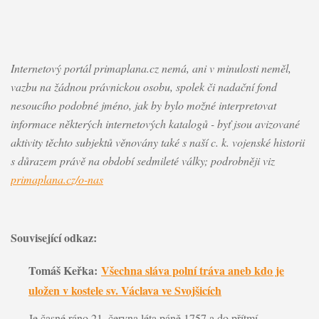
Internetový portál primaplana.cz nemá, ani v minulosti neměl,
vazbu na žádnou právnickou osobu, spolek či nadační fond
nesoucího podobné jméno, jak by bylo možné interpretovat
informace některých internetových katalogů - byť jsou avizované
aktivity těchto subjektů věnovány také s naší c. k. vojenské historii
s důrazem právě na období sedmileté války; podrobněji viz
primaplana.cz/o-nas
Související odkaz:
Tomáš Keřka:
Všechna sláva polní tráva aneb kdo je
uložen v kostele sv. Václava ve Svojšicích
Je časné ráno 21. června léta páně 1757 a do přítmí