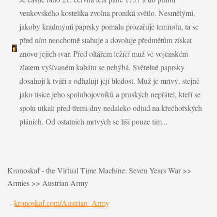
venkovského kostelíka zvolna proniká světlo. Nesmělými,
jakoby kradmými paprsky pomalu prozařuje temnotu, ta se
před ním neochotně stahuje a dovoluje předmětům získat
znovu jejich tvar. Před oltářem ležící muž ve vojenském
zlatem vyšívaném kabátu se nehýbá. Světelné paprsky
dosahují k tváři a odhalují její bledost. Muž je mrtvý, stejně
jako tisíce jeho spolubojovníků a pruských nepřátel, kteří se
spolu utkali před třemi dny nedaleko odtud na křečhořských
pláních. Od ostatních mrtvých se liší pouze tím
...
Kronoskaf - the Virtual Time Machine: Seven Years War >>
Armies >> Austrian Army
-
kronoskaf.com/Austrian_Army