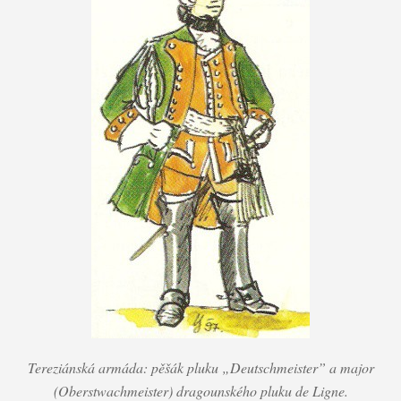
Tereziánská armáda: pěšák pluku „Deutschmeister” a major
(Oberstwachmeister) dragounského pluku de Ligne.