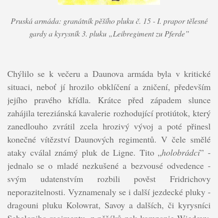
Pruská armáda: granátník pěšího pluku č. 15 - I. prapor tělesné
gardy a kyrysník 3. pluku „Leibregiment zu Pferde”
Chýlilo se k večeru a Daunova armáda byla v kritické
situaci, neboť jí hrozilo obklíčení a zničení, především
jejího pravého křídla. Krátce před západem slunce
zahájila tereziánská kavalerie rozhodující protiútok, který
zanedlouho zvrátil zcela hrozivý vývoj a poté přinesl
konečné vítězství Daunových regimentů. V čele smělé
ataky cválal známý pluk de Ligne. Tito „
holobrádci
” -
jednalo se o mladé nezkušené a bezvousé odvedence -
svým udatenstvím rozbili pověst Fridrichovy
neporazitelnosti. Vyznamenaly se i další jezdecké pluky -
dragouni pluku Kolowrat, Savoy a dalších, či kyrysníci
Sebeloniho regimentu, z pěšáků pak kompanie Wiedovy,