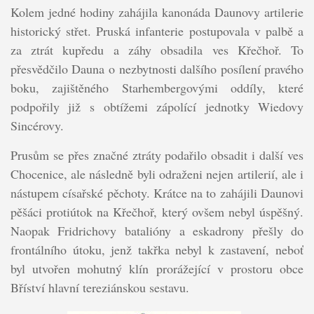
Kolem jedné hodiny zahájila kanonáda Daunovy artilerie
historický střet. Pruská infanterie postupovala v palbě a
za ztrát kupředu a záhy obsadila ves Křečhoř. To
přesvědčilo Dauna o nezbytnosti dalšího posílení pravého
boku, zajištěného Starhembergovými oddíly, které
podpořily již s obtížemi zápolící jednotky Wiedovy
Sincérovy.
Prusům se přes značné ztráty podařilo obsadit i další ves
Chocenice, ale následně byli odraženi nejen artilerií, ale i
nástupem císařské pěchoty. Krátce na to zahájili Daunovi
pěšáci protiútok na Křečhoř, který ovšem nebyl úspěšný.
Naopak Fridrichovy batalióny a eskadrony přešly do
frontálního útoku, jenž takřka nebyl k zastavení, neboť
byl utvořen mohutný klín prorážející v prostoru obce
Bříství hlavní tereziánskou sestavu.