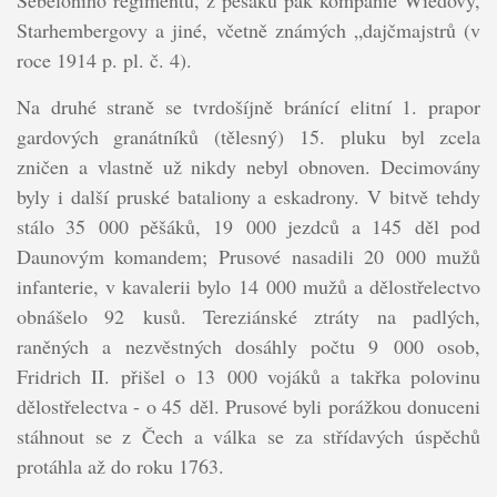
Starhembergovy a jiné, včetně známých „dajčmajstrů (v
roce 1914 p. pl. č. 4).
Na druhé straně se tvrdošíjně bránící elitní 1. prapor
gardových granátníků (tělesný) 15. pluku byl zcela
zničen a vlastně už nikdy nebyl obnoven. Decimovány
byly i další pruské bataliony a eskadrony. V bitvě tehdy
stálo 35 000 pěšáků, 19 000 jezdců a 145 děl pod
Daunovým komandem; Prusové nasadili 20 000 mužů
infanterie, v kavalerii bylo 14 000 mužů a dělostřelectvo
obnášelo 92 kusů. Tereziánské ztráty na padlých,
raněných a nezvěstných dosáhly počtu 9 000 osob,
Fridrich II. přišel o 13 000 vojáků a takřka polovinu
dělostřelectva - o 45 děl. Prusové byli porážkou donuceni
stáhnout se z Čech a válka se za střídavých úspěchů
protáhla až do roku 1763.