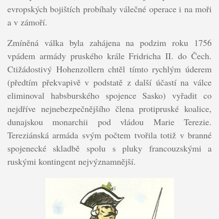
evropských bojištích probíhaly válečné operace i na moři
a v zámoří.
Zmíněná válka byla zahájena na podzim roku 1756
vpádem armády pruského krále Fridricha II. do Čech.
Ctižádostivý Hohenzollern chtěl tímto rychlým úderem
(předtím překvapivě v podstatě z další účastí na válce
eliminoval habsburského spojence Sasko) vyřadit co
nejdříve nejnebezpečnějšího člena protipruské koalice,
dunajskou monarchii pod vládou Marie Terezie.
Tereziánská armáda svým počtem tvořila totiž v branné
spojenecké skladbě spolu s pluky francouzskými a
ruskými kontingent nejvýznamnější.