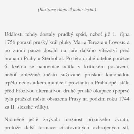
(Ilustrace zhotovil autor textu.)
Události tehdy dostaly prudký spád, neboť již 1. října
1756 porazil pruský král pluky Marie Terezie u Lovosic a
po zimní pauze dosáhl na jaře dalšího vítězství před
branami Prahy u Štěrbohol. Po této druhé citelné porážce
6. května se panovnice ocitla v kritickém postavení,
neboť obležené město sužované pruskou kanonádou
trpělo nedostatkem munice i proviantu a Praha opět stála
před hrozivou alternativou druhé pruské okupace (poprvé
byla pražská města obsazena Prusy na podzim roku 1744
za II. slezské války).
Nicméně ještě zbývala možnost příznivého zvratu,
protože další formace císařovniných ozbrojených sil,