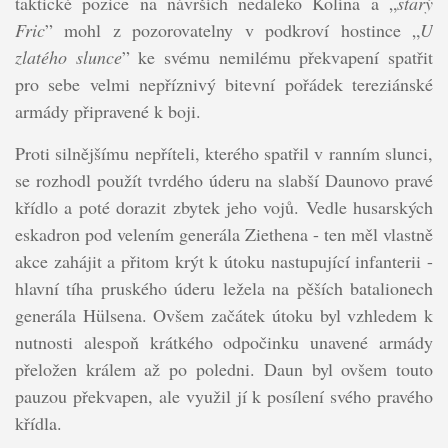
taktické pozice na návrších nedaleko Kolína a „
starý
Fric
” mohl z pozorovatelny v podkroví hostince „
U
zlatého slunce
” ke svému nemilému překvapení spatřit
pro sebe velmi nepříznivý bitevní pořádek tereziánské
armády připravené k boji.
Proti silnějšímu nepříteli, kterého spatřil v ranním slunci,
se rozhodl použít tvrdého úderu na slabší Daunovo pravé
křídlo a poté dorazit zbytek jeho vojů. Vedle husarských
eskadron pod velením generála Ziethena - ten měl vlastně
akce zahájit a přitom krýt k útoku nastupující infanterii -
hlavní tíha pruského úderu ležela na pěších batalionech
generála Hülsena. Ovšem začátek útoku byl vzhledem k
nutnosti alespoň krátkého odpočinku unavené armády
přeložen králem až po poledni. Daun byl ovšem touto
pauzou překvapen, ale využil jí k posílení svého pravého
křídla.