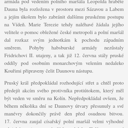
armáda pod vedením polního maršála Leopolda hraběte
Dauna byla rozložena v prostoru mezi Sázavou a Labem
a jejím úkolem bylo zabránit dalšímu pruskému postupu
na Vídeň. Marie Terezie tehdy naléhavé žádala jejího
velitele o pomoc obležené české metropoli a polní maršál
dal rozkaz svým jednotkám k pochodu západním
směrem. Pohyby habsburské armády nezůstaly
Fridrichovi II. utajeny, a tak již 12. června stály pruské
oddíly pod osobním monarchovým velením nedaleko
Kouřimi připraveny čelit Daunovu nástupu.
Pruský král předpokládal rozhodující střet a chtěl proto
předejít akcím svého protivníka protiútokem, který měl
být veden ve směru na Kolín. Nepředpokládal ovšem, že
během několika dní se Daunovy útvary přesunuly a své
manévry dokončily právě den před osudnou bitvou.
17. června zaujal císařský polní maršál velmi výhodné