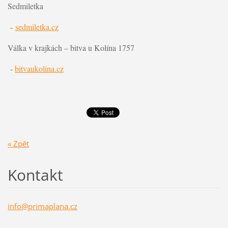
Sedmiletka
-
sedmiletka.cz
Válka v krajkách – bitva u Kolína 1757
-
bitvaukolina.cz
« Zpět
Kontakt
info@pri
maplana.
cz