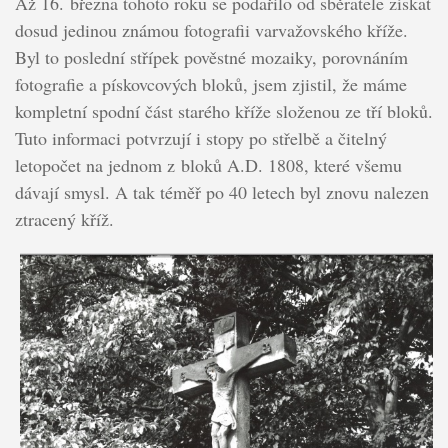
Až 16. března tohoto roku se podařilo od sběratele získat
dosud jedinou známou fotografii varvažovského kříže.
Byl to poslední střípek pověstné mozaiky, porovnáním
fotografie a pískovcových bloků, jsem zjistil, že máme
kompletní spodní část starého kříže složenou ze tří bloků.
Tuto informaci potvrzují i stopy po střelbě a čitelný
letopočet na jednom z bloků A.D. 1808, které všemu
dávají smysl. A tak téměř po 40 letech byl znovu nalezen
ztracený kříž.