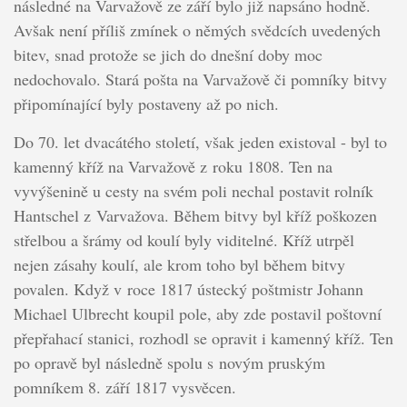
následné na Varvažově ze září bylo již napsáno hodně.
Avšak není příliš zmínek o němých svědcích uvedených
bitev, snad protože se jich do dnešní doby moc
nedochovalo. Stará pošta na Varvažově či pomníky bitvy
připomínající byly postaveny až po nich.
Do 70. let dvacátého století, však jeden existoval - byl to
kamenný kříž na Varvažově z roku 1808. Ten na
vyvýšenině u cesty na svém poli nechal postavit rolník
Hantschel z Varvažova. Během bitvy byl kříž poškozen
střelbou a šrámy od koulí byly viditelné. Kříž utrpěl
nejen zásahy koulí, ale krom toho byl během bitvy
povalen. Když v roce 1817 ústecký poštmistr Johann
Michael Ulbrecht koupil pole, aby zde postavil poštovní
přepřahací stanici, rozhodl se opravit i kamenný kříž. Ten
po opravě byl následně spolu s novým pruským
pomníkem 8. září 1817 vysvěcen.