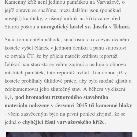
Kamenný kříž není jedinou památkou na Varvažově, o
jejíž opravu se snažíme, mezi dalšími jsou (poněkud
novější) kapličky, zrušený milník na křižovatce před
novogotický kostel sv. Josefa v Telnici.
Starou poštou a
Snad tomu chtěla náhoda, snad osud a o zdevastovaném
kostele vyšel článek v jednom deníku a panu starostovi
se ozvala ČT, že by přijela natočit krátkou reportáž.
Jelikož pan starosta se velmi zajímá a usiluje o obnovu
místních památek, tuto reportáž uvítal. Tou dobou již v
kostele probíhaly úklidové práce, aby bylo možné zjistit a
zdokumentovat jeho skutečný stav. A během vyklízení
pod hromadou různorodého stavebního
byly
materiálu nalezeny v červenci 2015 tři kamenné bloky
- všem zasvěceným bylo na první pohled zřejmé, že se
chybějící části varvažovského kříže
jedná o
.