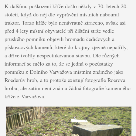
K dalšímu poškození kříže došlo někdy v 70. letech 20.
století, když do něj dle vyprávění místních naboural
traktor. Torzo kříže bylo nenávratně ztraceno, avšak asi
před 4 lety místní obyvatelé při čištění strže vedle
pruského pomníku objevili hromadu čedičových a
pískovcových kamenů, které do krajiny zjevně nepatřily,
a dříve tvořily nespecifikovanou stavbu. Dle různých
informací se mělo za to, že se jedná o pozůstatky
pomníku z Dolního Varvažova místním známého jako
Roederův hrob, a to protože existují fotografie Roerova
hrobu, ale zatím není známa žádná fotografie kamenného
kříže z Varvažova.