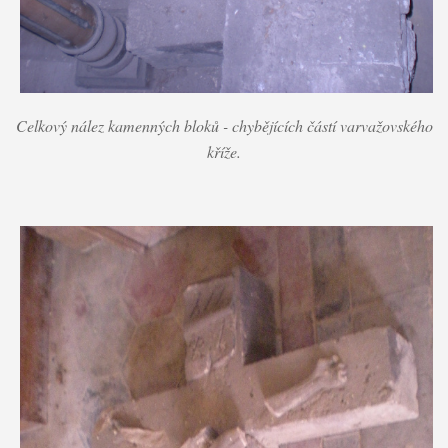
Celkový nález kamenných bloků - chybějících částí varvažovského
kříže.