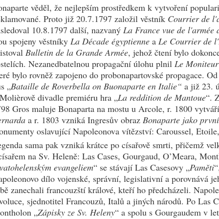
naparte věděl, že nejlepším prostředkem k vytvoření popularit
klamované. Proto již 20.7.1797 založil věstník
Courrier de l'
sledoval 10.8.1797 další, nazvaný
La France vue de l'armée d
ou spojeny věstníky
La Décade égyptienne
a
Le Courrier de l
istoval
Bulletin de la Grande Armée
, jehož čtení bylo dokonc
stelích. Nezanedbatelnou propagační úlohu plnil
Le Moniteur
eré bylo rovněž zapojeno do probonapartovské propagace. Od 
s „
Bataille de Roverbella on Buonaparte en Italie“
a již 23. 
Molièrově divadle premiéru hra „
La reddition de Mantoue
“. 
98 Gros maluje Bonaparta na mostu u Arcole, r. 1800 vytvář
ernarda
a r. 1803 vzniká Ingresův obraz
Bonaparte jako první
numenty oslavující Napoleonova vítězství: Caroussel, Etoil
genda sama pak vzniká krátce po císařově smrti, přičemž velký 
císařem na Sv. Heleně: Las Cases, Gourgaud, O’Meara, Mon
vatohelenským evangeliem
“ se stávají Las Casesovy „
Paměti
“
poleonovo dílo vojenské, správní, legislativní a porovnává je
bě zanechali francouzští králové, kteří ho předcházeli. Napol
voluce, sjednotitel Francouzů, Italů a jiných národů. Po Las
ontholon „
Zápisky ze Sv. Heleny
“ a spolu s Gourgaudem v l