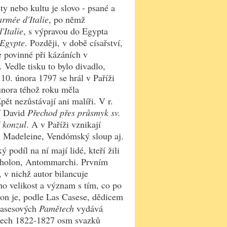
y nebo kultu je slovo - psané a
armée d'Italie
, po němž
'Italie
, s výpravou do Egypta
'Egypte
. Později, v době císařství,
e povinné při kázáních v
. Vedle tisku to bylo divadlo,
10. února 1797 se hrál v Paříži
února téhož roku měla
Zpět nezůstávají ani malíři. V r.
í David
Přechod přes průsmyk sv.
 konzul
. A v Paříži vznikají
e, Madeleine, Vendómský sloup aj.
podíl na ní mají lidé, kteří žili
tholon, Antommarchi. Prvním
, v nichž autor bilancuje
ho velikost a význam s tím, co po
eon je, podle Las Casese, dědicem
 Casesových
Pamětech
vydává
etech 1822-1827 osm svazků