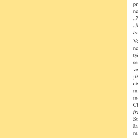
pr
ne
„
Z
„
M
to
Ve
ne
ty
se
ve
ji
cí
ml
mo
Ch
fr
St
ša
ma