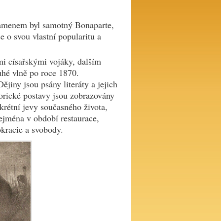
amenem byl samotný Bonaparte,
se o svou vlastní popularitu a
i císařskými vojáky, dalším
uhé vlně po roce 1870.
jiny jsou psány literáty a jejich
torické postavy jsou zobrazovány
krétní jevy současného života,
ejména v období restaurace,
kracie a svobody.