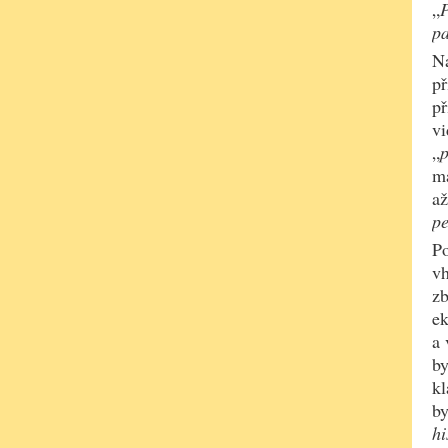
„
pa
Na
př
př
vi
„
p
ma
až
pe
Po
vh
zb
ek
a 
by
kl
by
hi