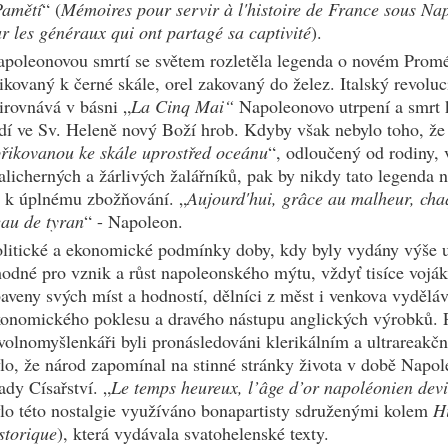
Pamětí
“ (
Mémoires pour servir à l'histoire de France sous Nap
r les généraux qui ont partagé sa captivité
).
poleonovou smrtí se světem rozletěla legenda o novém Promé
ikovaný k černé skále, orel zakovaný do želez. Italský revol
irovnává v básni „
La Cinq Mai“
Napoleonovo utrpení a smrt ke
dí ve Sv. Heleně nový Boží hrob. Kdyby však nebylo toho, že 
řikovanou ke skále uprostřed oceánu
“, odloučený od rodiny, 
licherných a žárlivých žalářníků, pak by nikdy tato legenda 
 k úplnému zbožňování. „
Aujourd'hui, grâce au malheur, ch
au de tyran
“ - Napoleon.
litické a ekonomické podmínky doby, kdy byly vydány výše u
odné pro vznik a růst napoleonského mýtu, vždyť tisíce vojáků
aveny svých míst a hodností, dělníci z měst i venkova vydělá
onomického poklesu a dravého nástupu anglických výrobků. Pr
volnomyšlenkáři byli pronásledováni klerikálním a ultrarea
lo, že národ zapomínal na stinné stránky života v době Napo
ady Císařství. „
Le temps heureux, l’âge d’or napoléonien devi
lo této nostalgie využíváno bonapartisty sdruženými kolem
H
storique
), která vydávala svatohelenské texty.