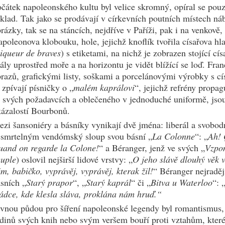
čátek napoleonského kultu byl velice skromný, opíral se pouz
klad. Tak jako se prodávají v církevních poutních místech n
rázky, tak se na stáncích, nejdříve v Paříži, pak i na venkově
poleonova klobouku, hole, jejichž knoflík tvořila císařova hla
iqueur de braves
) s etiketami, na nichž je zobrazen stojící c
ály uprostřed moře a na horizontu je vidět blížící se loď. Fr
razů, grafickými listy, soškami a porcelánovými výrobky s c
 zpívají písničky o „
malém kaprálovi
“, jejichž refrény propag
 svých požadavcích a oblečeného v jednoduché uniformě, jso
ázalostí Bourbonů.
zi šansoniéry a básníky vynikají dvě jména: liberál a svobod
smrtelným vendómský sloup svou básní „
La Colonne
“: „
Ah! 
and on regarde la Colone!
“ a Béranger, jenž ve svých „
Vzpo
uple
) oslovil nejširší lidové vrstvy: „
O jeho slávě dlouhý věk 
m, babičko, vyprávěj, vyprávěj, kterak žil!
“ Béranger nejraději
sních „
Starý prapor
“, „
Starý kaprál
“ či „
Bitva u Waterloo
“: 
ádce, kde klesla sláva, proklána nám hruď.“
vnou půdou pro šíření napoleonské legendy byl romantismus, j
dinů svých knih nebo svým veršem bouří proti vztahům, které 