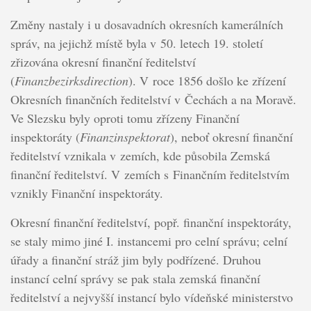
Změny nastaly i u dosavadních okresních kamerálních
správ, na jejichž místě byla v 50. letech 19. století
zřizována okresní finanční ředitelství
(
Finanzbezirksdirection
). V roce 1856 došlo ke zřízení
Okresních finančních ředitelství v Čechách a na Moravě.
Ve Slezsku byly oproti tomu zřízeny Finanční
inspektoráty (
Finanzinspektorat
), neboť okresní finanční
ředitelství vznikala v zemích, kde působila Zemská
finanční ředitelství. V zemích s Finančním ředitelstvím
vznikly Finanční inspektoráty.
Okresní finanční ředitelství, popř. finanční inspektoráty,
se staly mimo jiné I. instancemi pro celní správu; celní
úřady a finanční stráž jim byly podřízené. Druhou
instancí celní správy se pak stala zemská finanční
ředitelství a nejvyšší instancí bylo vídeňské ministerstvo