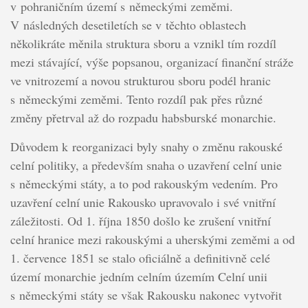
v pohraničním území s německými zeměmi.
V následných desetiletích se v těchto oblastech
několikráte měnila struktura sboru a vznikl tím rozdíl
mezi stávající, výše popsanou, organizací finanční stráže
ve vnitrozemí a novou strukturou sboru podél hranic
s německými zeměmi. Tento rozdíl pak přes různé
změny přetrval až do rozpadu habsburské monarchie.
Důvodem k reorganizaci byly snahy o změnu rakouské
celní politiky, a především snaha o uzavření celní unie
s německými státy, a to pod rakouským vedením. Pro
uzavření celní unie Rakousko upravovalo i své vnitřní
záležitosti. Od 1. října 1850 došlo ke zrušení vnitřní
celní hranice mezi rakouskými a uherskými zeměmi a od
1. července 1851 se stalo oficiálně a definitivně celé
území monarchie jedním celním územím Celní unii
s německými státy se však Rakousku nakonec vytvořit