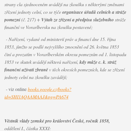
strany cla sjednoceném uvádějí na zkoušku s některými změnami
zřízení jednoty celní, co se týče
organisace úřadů celních a stráže
pomezní
(č. 217) +
Výtah ze zřízení a předpisu služebního
stráže
finanční ve Vorarlbersku na zkoušku postavené;
- Nařízení, vydané od ministerií práv a financí dne 15. října
1853, jímžto se podlé nejvyššího zmocnění od 26. května 1853
činí a prozatím v Vorarlberském okresu pomezním od 1. listopadu
1853 ve skutek uvádějí některá nařízení,
kdy může c. k. stráž
finanční užívati zbraně
v těch okresích pomezních, kde se zřízení
jednoty celní na zkoušku zavádějí;
- viz online
books.google.cz/books?
id=SHI1AQAAMAAJ&pg=PA674
Věstník vlády zemské pro království České, ročník 1858,
oddělení I., částka XXXI: