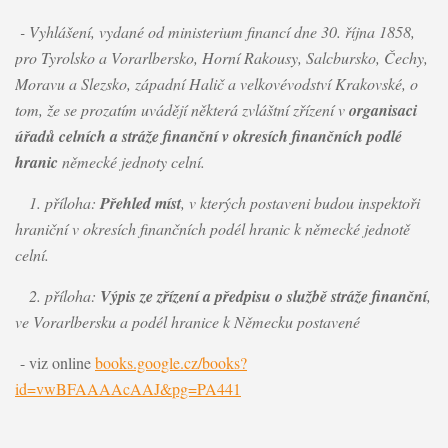
- Vyhlášení, vydané od ministerium financí dne 30. října 1858,
pro Tyrolsko a Vorarlbersko, Horní Rakousy, Salcbursko, Čechy,
Moravu a Slezsko, západní Halič a velkovévodství Krakovské, o
tom, že se prozatím uvádějí některá zvláštní zřízení v
organisaci
úřadů celních a stráže finanční v okresích finančních podlé
hranic
německé jednoty celní.
1. příloha:
Přehled míst
, v kterých postaveni budou inspektoři
hraniční v okresích finančních podél hranic k německé jednotě
celní.
2. příloha:
Výpis ze zřízení a předpisu o službě stráže finanční
,
ve Vorarlbersku a podél hranice k Německu postavené
- viz online
books.google.cz/books?
id=vwBFAAAAcAAJ&pg=PA441