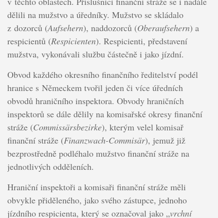
v těchto oblastech. Příslušníci finanční stráže se i nadále
dělili na mužstvo a úředníky. Mužstvo se skládalo
z dozorců (
Aufsehern
), naddozorců (
Oberaufsehern
) a
respicientů (
Respicienten
). Respicienti, představení
mužstva, vykonávali službu částečně i jako jízdní.
Obvod každého okresního finančního ředitelství podél
hranice s Německem tvořil jeden či více úředních
obvodů hraničního inspektora. Obvody hraničních
inspektorů se dále dělily na komisařské okresy finanční
stráže (
Commissärsbezirke
), kterým velel komisař
finanční stráže (
Finanzwach-Commisär
), jemuž již
bezprostředně podléhalo mužstvo finanční stráže na
jednotlivých odděleních.
Hraniční inspektoři a komisaři finanční stráže měli
obvykle přiděleného, jako svého zástupce, jednoho
jízdního respicienta, který se označoval jako „
vrchní