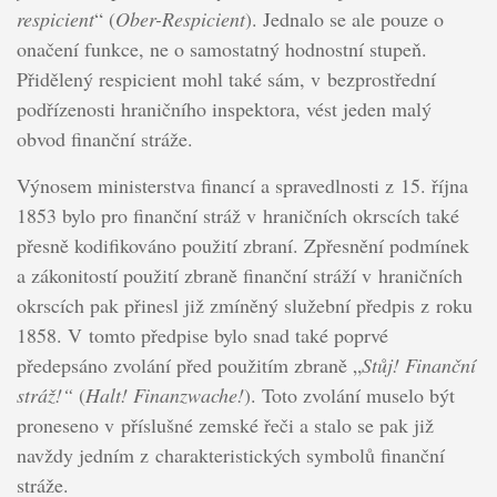
respicient
“ (
Ober-Respicient
). Jednalo se ale pouze o
onačení funkce, ne o samostatný hodnostní stupeň.
Přidělený respicient mohl také sám, v bezprostřední
podřízenosti hraničního inspektora, vést jeden malý
obvod finanční stráže.
Výnosem ministerstva financí a spravedlnosti z 15. října
1853 bylo pro finanční stráž v hraničních okrscích také
přesně kodifikováno použití zbraní. Zpřesnění podmínek
a zákonitostí použití zbraně finanční stráží v hraničních
okrscích pak přinesl již zmíněný služební předpis z roku
1858. V tomto předpise bylo snad také poprvé
předepsáno zvolání před použitím zbraně „
Stůj! Finanční
stráž!“
(
Halt! Finanzwache!
). Toto zvolání muselo být
proneseno v příslušné zemské řeči a stalo se pak již
navždy jedním z charakteristických symbolů finanční
stráže.