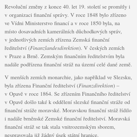
Revoluční změny z konce 40. let 19. století se promítly i
v organizaci finanční správy. V roce 1848 bylo zřízeno
ve Vídni Ministerstvo financí a v roce 1850 byla, na
místo dosavadních kamerálních důchodkových správ,
v jednotlivých zemích zřízena Zemská finanční
ředitelství (
Finanzlandesdirektion
). V českých zemích
v Praze a Brně. Zemským finančním ředitelstvím byla
nadále podřízena finanční stráž na území celé dané země.
V menších zemích monarchie, jako například ve Slezsku,
byla zřízena Finanční ředitelství (
Finanzdirektion
) –
v Opavě v roce 1864. Se zřízením Finančního ředitelství
v Opavě došlo také k oddělení slezské finanční stráže od
finanční stráže moravské. Moravskou finanční stráž řídilo
i nadále brněnské Zemské finanční ředitelství. Moravská
finanční stráž se tak stala vnitrozemským sborem,
nespravovala již žádný úsek státní hranice.