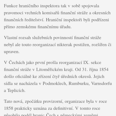
Funkce hraničního inspektora tak v sobě spojovala
pravomoci vrchních komisařů finanční stráže a okresních
finančních ředitelství. Hraniční inspektoři byli podřízeni
přímo zemskému finančnímu úřadu.
Vlastní rozsah služebních povinností finanční stráže
nebyl ale touto reorganizací nikterak postižen, rozšířen či
upraven.
V Čechách jako první prošla reorganizací IX. sekce
finanční stráže v Litoměřickém kraji. Od 31. října 1854
došlo oficiálně ke zřízení čtyř úředních okresů. Jejich
sídla se nacházela v Podmoklech, Rumburku, Varnsdorfu
a Teplicích.
Tato nová, zpočátku provizorní, organizace byla v roce
1858 prakticky uznána za definitivní. V tomto roce
působilo podél hranic Čech s německými zeměmi