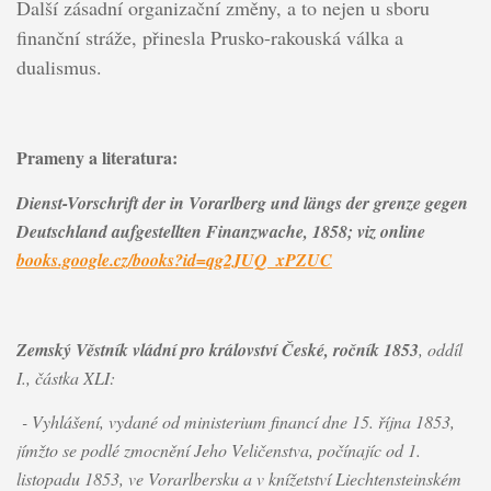
Další zásadní organizační změny, a to nejen u sboru
finanční stráže, přinesla Prusko-rakouská válka a
dualismus.
Prameny a literatura:
Dienst-Vorschrift der in Vorarlberg
und längs der grenze gegen
Deutschland aufgestellten Finanzwache
, 1858; viz online
books.google.cz/books?id=qg2JUQ_xPZUC
Zemský Věstník vládní pro království České, ročník 1853
, oddíl
I., částka XLI:
- Vyhlášení, vydané od ministerium financí dne 15. října 1853,
jímžto se podlé zmocnění Jeho Veličenstva, počínajíc od 1.
listopadu 1853, ve Vorarlbersku a v knížetství Liechtensteinském