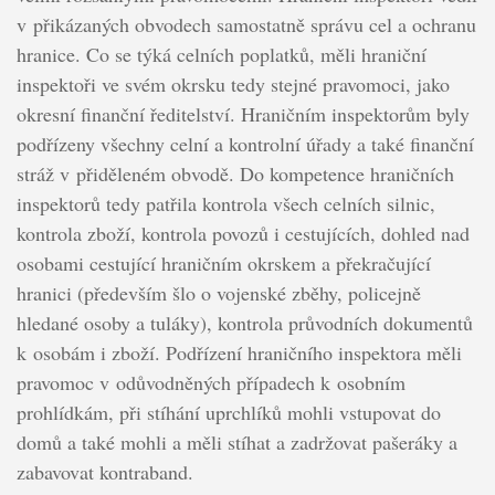
v přikázaných obvodech samostatně správu cel a ochranu
hranice. Co se týká celních poplatků, měli hraniční
inspektoři ve svém okrsku tedy stejné pravomoci, jako
okresní finanční ředitelství. Hraničním inspektorům byly
podřízeny všechny celní a kontrolní úřady a také finanční
stráž v přiděleném obvodě. Do kompetence hraničních
inspektorů tedy patřila kontrola všech celních silnic,
kontrola zboží, kontrola povozů i cestujících, dohled nad
osobami cestující hraničním okrskem a překračující
hranici (především šlo o vojenské zběhy, policejně
hledané osoby a tuláky), kontrola průvodních dokumentů
k osobám i zboží. Podřízení hraničního inspektora měli
pravomoc v odůvodněných případech k osobním
prohlídkám, při stíhání uprchlíků mohli vstupovat do
domů a také mohli a měli stíhat a zadržovat pašeráky a
zabavovat kontraband.