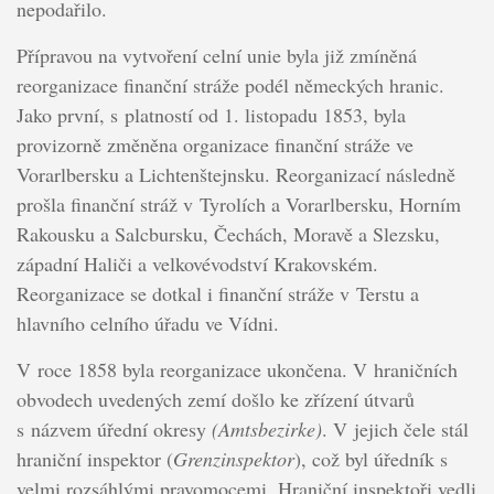
nepodařilo.
Přípravou na vytvoření celní unie byla již zmíněná
reorganizace finanční stráže podél německých hranic.
Jako první, s platností od 1. listopadu 1853, byla
provizorně změněna organizace finanční stráže ve
Vorarlbersku a Lichtenštejnsku. Reorganizací následně
prošla finanční stráž v Tyrolích a Vorarlbersku, Horním
Rakousku a Salcbursku, Čechách, Moravě a Slezsku,
západní Haliči a velkovévodství Krakovském.
Reorganizace se dotkal i finanční stráže v Terstu a
hlavního celního úřadu ve Vídni.
V roce 1858 byla reorganizace ukončena. V hraničních
obvodech uvedených zemí došlo ke zřízení útvarů
s názvem úřední okresy
(Amtsbezirke)
. V jejich čele stál
hraniční inspektor (
Grenzinspektor
), což byl úředník s
velmi rozsáhlými pravomocemi. Hraniční inspektoři vedli