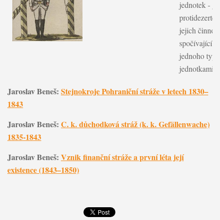
jednotek - ga
protidezerté
jejich činnost
spočívající 
jednoho typu
jednotkami se
Jaroslav Beneš:
Stejnokroje Pohraniční stráže v letech 1830–
1843
Jaroslav Beneš:
C. k. důchodková stráž (k. k. Gefällenwache)
1835-1843
Jaroslav Beneš:
Vznik finanční stráže a první léta její
existence (1843–1850)