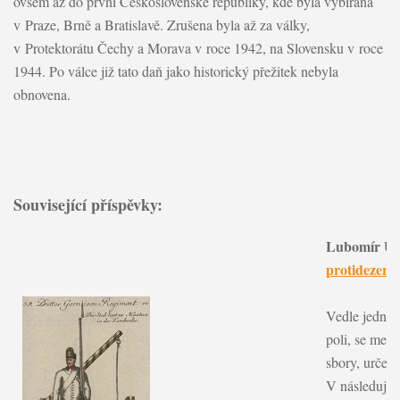
ovšem až do první Československé republiky, kde byla vybírána
v Praze, Brně a Bratislavě. Zrušena byla až za války,
v Protektorátu Čechy a Morava v roce 1942, na Slovensku v roce
1944. Po válce již tato daň jako historický přežitek nebyla
obnovena.
Související příspěvky:
Lubomír Uh
protidezerté
Vedle jednot
poli, se mezi
sbory, určené
V následujíc