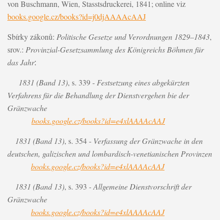
von Buschmann, Wien, Stasstsdruckerei, 1841; online viz
books.google.cz/books?id=j0djAAAAcAAJ
Sbírky zákonů:
Politische Gesetze und Verordnungen 1829–1843
,
srov.:
Provinzial-Gesetzsammlung des Königreichs Böhmen für
das Jahr
:
1831 (Band 13)
, s. 339 -
Festsetzung eines abgekürzten
Verfahrens für die Behandlung der Dienstvergehen bie der
Gränzwache
books.google.cz/books?id=e4xlAAAAcAAJ
1831
(Band 13)
, s. 354 -
Verfassung der Gränzwache in den
deutschen, galizischen und lombardisch-venetianischen Provinzen
books.google.cz/books?id=e4xlAAAAcAAJ
1831
(Band 13)
, s. 393
- Allgemeine Dienstvorschrift der
Gränzwache
books.google.cz/books?id=e4xlAAAAcAAJ