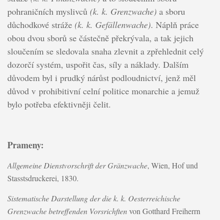
pohraničních myslivců
(k. k. Grenzwache)
a sboru
důchodkové stráže
(k. k. Gefällenwache)
. Náplň práce
obou dvou sborů se částečně překrývala, a tak jejich
sloučením se sledovala snaha zlevnit a zpřehlednit celý
dozorčí systém, uspořit čas, síly a náklady. Dalším
důvodem byl i prudký nárůst podloudnictví, jenž měl
důvod v prohibitivní celní politice monarchie a jemuž
bylo potřeba efektivněji čelit.
Prameny:
Allgemeine Dienstvorschrift der Gränzwache
, Wien, Hof und
Stasstsdruckerei, 1830.
Sistematische Darstellung der die k. k. Oesterreichische
Grenzwache betreffenden Vorsrichften
von Gotthard Freiherrn