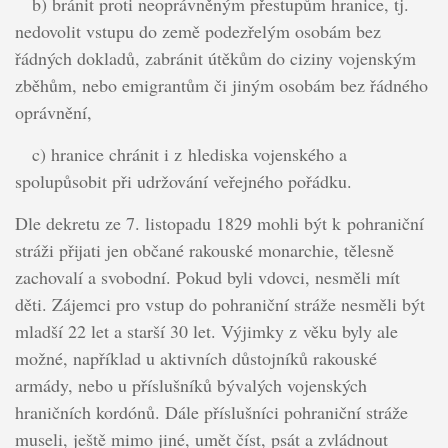
b) bránit proti neoprávněným přestupům hranice, tj.
nedovolit vstupu do země podezřelým osobám bez
řádných dokladů, zabránit útěkům do ciziny vojenským
zběhům, nebo emigrantům či jiným osobám bez řádného
oprávnění,
c) hranice chránit i z hlediska vojenského a
spolupůsobit při udržování veřejného pořádku.
Dle dekretu ze 7. listopadu 1829 mohli být k pohraniční
stráži přijati jen občané rakouské monarchie, tělesně
zachovalí a svobodní. Pokud byli vdovci, nesměli mít
děti. Zájemci pro vstup do pohraniční stráže nesměli být
mladší 22 let a starší 30 let. Výjimky z věku byly ale
možné, například u aktivních důstojníků rakouské
armády, nebo u příslušníků bývalých vojenských
hraničních kordónů. Dále příslušníci pohraniční stráže
museli, ještě mimo jiné, umět číst, psát a zvládnout