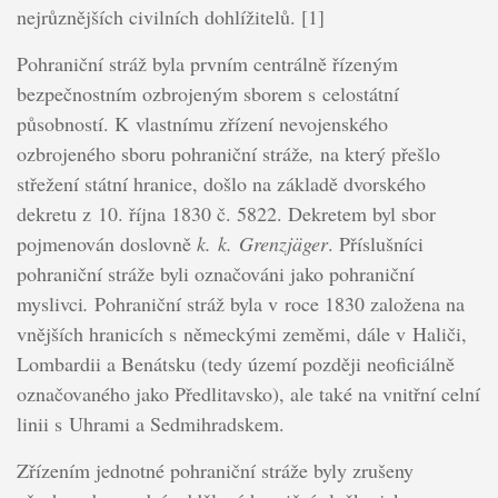
nejrůznějších civilních dohlížitelů. [1]
Pohraniční stráž byla prvním centrálně řízeným
bezpečnostním ozbrojeným sborem s celostátní
působností. K vlastnímu zřízení nevojenského
ozbrojeného sboru pohraniční stráže
,
na který přešlo
střežení státní hranice, došlo na základě dvorského
dekretu z 10. října 1830 č. 5822. Dekretem byl sbor
pojmenován doslovně
k. k. Grenzjäger
. Příslušníci
pohraniční stráže byli označováni jako pohraniční
myslivci
.
Pohraniční stráž byla v roce 1830 založena na
vnějších hranicích s německými zeměmi, dále v Haliči,
Lombardii a Benátsku (tedy území později neoficiálně
označovaného jako Předlitavsko), ale také na vnitřní celní
linii s Uhrami a Sedmihradskem.
Zřízením jednotné pohraniční stráže byly zrušeny