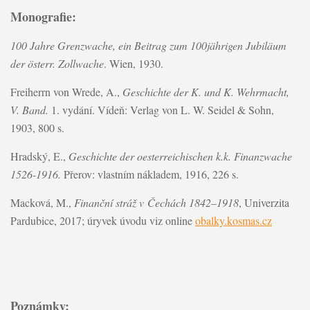
Monografie:
100 Jahre Grenzwache, ein Beitrag zum 100jährigen Jubiläum
der österr. Zollwache
. Wien, 1930.
Freiherrn von Wrede, A.,
Geschichte der K. und K. Wehrmacht,
V. Band.
1. vydání. Vídeň: Verlag von L. W. Seidel & Sohn,
1903, 800 s.
Hradský, E.,
Geschichte der oesterreichischen k.k. Finanzwache
1526-1916.
Přerov: vlastním nákladem, 1916, 226 s.
Macková, M.,
Finanční stráž v Čechách 1842–1918
, Univerzita
Pardubice, 2017; úryvek úvodu viz online
obalky.kosmas.cz
Poznámky: