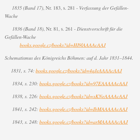
1835
(Band 17)
, Nr. 183, s. 281 -
Verfassung der
Gefällen-
Wache
1836
(Band 18)
, Nr. 81, s. 261
-
Dienstvorschrift für die
Gefällen-Wache
books.google.cz/books?id=HI9lAAAAcAAJ
Schematismus des Königreichs Böhmen: auf d. Jahr 1831
–
1844
.
1831, s. 74:
books.google.cz/books?id=4qJeAAAAcAAJ
1834, s. 230:
books.google.cz/books?id=97EAAAAAcAAJ
1838, s. 226:
books.google.cz/books?id=xKNeAAAAcAAJ
1841, s. 242:
books.google.cz/books?id=IbMAAAAAcAAJ
1843, s. 248:
books.google.cz/books?id=arMAAAAAcAAJ