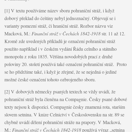
[1] V textu používáme název sboru pohraniční stráž, i když
dobový překlad do češtiny nebyl jednoznačný. Objevují se i
varianty pomezní stráž, či hraniční stráž. Rozbor názvu viz
Macková, M.:
Finanční stráž v Čechách 1842-1918
str. 11 až 12.
Kromě zde uvedených příkladů je označení pohraniční stráž
použito například i v českém vydání Řádu celního a státního
monopolu z roku 1835. Většina novodobých prací z druhé
poloviny 20. století používá také označení pohraniční stráž. Proto
se ho přidržíme také, i když je zřejmé, že se nejedná o jediné
možné české označení tohoto ozbrojeného sboru.
[2] V dobových německy psaných textech se vždy uvádí, že
pohraniční stráž byla členěna na Compagnie. Česky psané dobové
texty nejsou k dispozici. Compagnie česky znamená rota, starším
slovem setnina. V knize Celnictví v Československu na str. 89 se
chybně uvádí dělení pohraniční stráže na prapory. V Macková,
M.:
Finanční stráž v Čechách 1842-1918
používá výraz „setnina