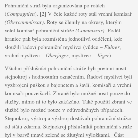
Pohraniční stráž byla organizována po rotách
(
Compagnien
). [2] V čele každé roty stál vrchní komisař
(Obercommissar)
. Roty se členily na okresy, kterým
velel komisař pohraniční stráže
(Commissar).
Podél
hranice pak byla rozmístěna jednotlivá oddělení, kde
sloužili řadoví pohraniční myslivci (vůdce –
Führer
,
vrchní myslivec –
Oberjäger
, myslivec –
Jäger
).
Všichni příslušníci pohraniční stráže byli povinni nosit
stejnokroj s hodnostním označením. Řadoví myslivci byli
vyzbrojeni puškou s bajonetem a šavlí, komisaři a vrchní
komisaři pouze šavlí. Zbraně bylo možné nosit pouze do
služby, mimo ni to bylo zakázáno. Také použití zbraní ve
službě bylo možné pouze v odůvodněných případech.
Stejnokroj, výstroj a výzbroj dostávali pohraniční strážci
od státu zdarma. Stejnokroj příslušníků pohraniční stráže
byl v barvě tmavě zelené se žlutými výložkami. Část