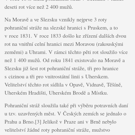
deseti rot více než 2 400 mužů.
Na Moravě a ve Slezsku vznikly nejprve 3 roty
pohraniční stráže na slezské hranici s Pruskem, a to
v roce 1831. V roce 1833 došlo ke zřízení dalších dvou
rot na vnitřní celní hranici mezi Moravou (rakouskými
zeměmi) a Uhrami. V rámci těchto pěti rot sloužilo více
než 1 400 mužů. Od roku 1841 existovalo na Moravě a
Slezsku již šest rot pohraniční stráže, tři pro hranice
s cizinou a tři pro vnitrostátní linii s Uherskem.
Velitelství těchto rot sídlila v Opavě, Vidnavě, Těšíně,
Uherském Hradišti, Uherském Brodě a Místku.
Pohraniční stráž sloužila také při výběru potravních daní
u tzv. uzavřených měst. V Českých zemích se jednalo o
Prahu a Brno.[3] Jelikož v Praze ani v Brně nebylo
velitelství žádné roty pohraniční stráže, mužstvo