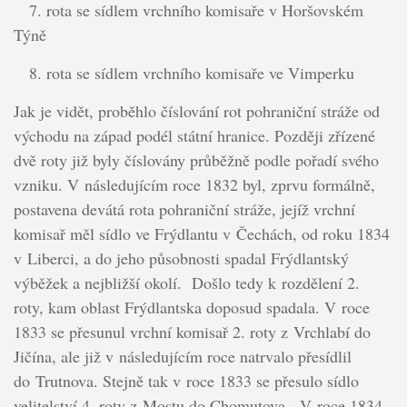
7. rota se sídlem vrchního komisaře v Horšovském
Týně
8. rota se sídlem vrchního komisaře ve Vimperku
Jak je vidět, proběhlo číslování rot pohraniční stráže od
východu na západ podél státní hranice. Později zřízené
dvě roty již byly číslovány průběžně podle pořadí svého
vzniku. V následujícím roce 1832 byl, zprvu formálně,
postavena devátá rota pohraniční stráže, jejíž vrchní
komisař měl sídlo ve Frýdlantu v Čechách, od roku 1834
v Liberci, a do jeho působnosti spadal Frýdlantský
výběžek a nejbližší okolí. Došlo tedy k rozdělení 2.
roty, kam oblast Frýdlantska doposud spadala. V roce
1833 se přesunul vrchní komisař 2. roty z Vrchlabí do
Jičína, ale již v následujícím roce natrvalo přesídlil
do Trutnova. Stejně tak v roce 1833 se přesulo sídlo
velitelství 4. roty z Mostu do Chomutova. V roce 1834