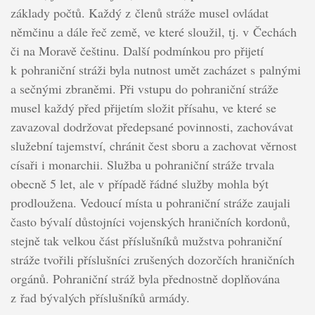
základy počtů. Každý z členů stráže musel ovládat
němčinu a dále řeč země, ve které sloužil, tj. v Čechách
či na Moravě češtinu. Další podmínkou pro přijetí
k pohraniční stráži byla nutnost umět zacházet s palnými
a sečnými zbraněmi. Při vstupu do pohraniční stráže
musel každý před přijetím složit přísahu, ve které se
zavazoval dodržovat předepsané povinnosti, zachovávat
služební tajemství, chránit čest sboru a zachovat věrnost
císaři i monarchii. Služba u pohraniční stráže trvala
obecně 5 let, ale v případě řádné služby mohla být
prodloužena. Vedoucí místa u pohraniční stráže zaujali
často bývalí důstojníci vojenských hraničních kordonů,
stejně tak velkou část příslušníků mužstva pohraniční
stráže tvořili příslušníci zrušených dozorčích hraničních
orgánů. Pohraniční stráž byla přednostně doplňována
z řad bývalých příslušníků armády.