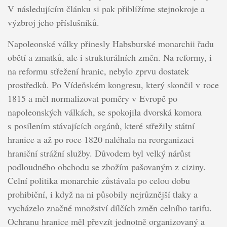
V následujícím článku si pak přiblížíme stejnokroje a
výzbroj jeho příslušníků.
Napoleonské války přinesly Habsburské monarchii řadu
obětí a zmatků, ale i strukturálních změn. Na reformy, i
na reformu střežení hranic, nebylo zprvu dostatek
prostředků. Po Vídeňském kongresu, který skončil v roce
1815 a měl normalizovat poměry v Evropě po
napoleonských válkách, se spokojila dvorská komora
s posílením stávajících orgánů, které střežily státní
hranice a až po roce 1820 naléhala na reorganizaci
hraniční strážní služby. Důvodem byl velký nárůst
podloudného obchodu se zbožím pašovaným z ciziny.
Celní politika monarchie zůstávala po celou dobu
prohibiční, i když na ni působily nejrůznější tlaky a
vycházelo značné množství dílčích změn celního tarifu.
Ochranu hranice měl převzít jednotně organizovaný a