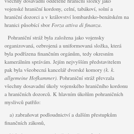
všechny dosavadní oddělené hraniční složky jako
vojenské hraniční kordony, celní, tabákoví, solní a
hraniční dozorci a v království lombardsko-benátském na
hranici působící sbor
Forza attiva di finanza
.
Pohraniční stráž byla založena jako vojensky
organizovaná, ozbrojená a uniformovaná složka, která
byla podřízena finančním orgánům, tedy okresním
kamerálním správám. Jejím nejvyšším představitelem
pak byla všeobecná kancelář dvorské komory
(k. k.
allgemeine Hofkammer).
Pohraniční stráž převzala
všechny dosavadní úkoly vojenského hraničního kordonu
a hraničních dozorců. K hlavním úkolům pohraničních
myslivců patřilo:
a) zabraňovat podloudnictví a dalším přestupkům
finančních zákonů,