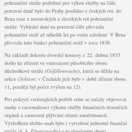
pohraniční stráže potřebné pro výkon služby na čáře
potravní daně bylo do Prahy posíláno z českých rot, do
Brna zase z moravských a slezských rot pohraniční
stráže. Vybírání daní na potravní čáře převzala
pohraniční stráž až několik let po svém založení. V Brna
převzala tuto funkci pohraniční stráž v roce 1836.
Na základě dekretu dvorské komory z 22. dubna 1835
došlo ke zřízení ve vnitrozemí působícího sboru
důchodkové stráže (
Gefällenwache
), která se dělila na
sekce (
Sektion
; v Čechách jich bylo v době zřízení sboru
11, později byl počet zvýšen na 12).
Pro pokrytí vzrůstajících potřeb státu se začaly objevovat
snahy o racionalizaci výkonu služby finančních dozorčích
orgánů a zamezení plýtvání silami zaměstnanců.
Výsledkem těchto snah bylo i vytvoření jednotné finanční
stráže
(k. k. Finanzwache)
a to sloučením sboru