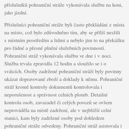
příslušníků pohraniční stráže vykonávala službu na koni,
jako jízdní.
Příslušníci pohraniční stráže byli často překládáni z místa
na místo, což bylo zdůvodněno tím, aby se příliš nesžili
s místním prostředím a lidmi a nebylo jim to na překážku
pro řádné a přesné plnění služebních povinností.
Pohraniční stráž vykonávala službu ve dne i v noci.
Služba trvala zpravidla 12 hodin a sloužilo se i o
svátcích. Osoby zadržené pohraniční stráží byly povinny
ukázat dopravované zboží a doklady k němu. Pohraniční
stráž kromě kontroly dokumentů kontrolovala i
neporušenost a správnost celních plomb. Detailní
kontrola osob, zavazadel či celých povozů se ovšem
neprováděla na místě zadržení, ale v nejbližší celní
stanici, kam byly zadržené osoby pod dohledem
pohraniční stráže odvedeny. Pohraniční stráž asistovala i