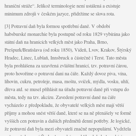
hraniční stráže“. Jelikož terminologie není ustálená a existuje
minimum zdrojů v českém jazyce, přidržíme se slova rota.
[3] Potravní daň byla formou spotřební daně. V období
habsburské monarchie byla postupně od roku 1829 vybírána jako
státní daň na hranicích velkých měst jako Praha, Brno,
Prešpurk/Bratislava (od roku 1850), Vídeň, Lvov, Krakov, Štýrský
Hradec, Linec, Lublaň, Innsbruck a částečně i Terst. Tato města
byla prohlášena za uzavřená zvláštní hranicí, tzv. potravní čárou,
proto hovoříme o potravní dani na čáře. Každý dovoz piva, vína,
lihovin, cukru, petroleje, masa, moštu, svíček, mýdla, vosku, uhlí,
dřeva atd. se musel přihlásit na úřadu potravní daně při vstupu do
města, tedy na tzv. akcízu. Zavedení potravní daně na čáře
vycházelo z předpokladu, že obyvatelé velkých měst mají větší
příjmy a mohou snést větší daně, které se na ně přenášely ve formě
vyšších cen potravin a dalších předmětů denní potřeby. Je logické,
že potravní daň byla mezi obyvateli značně nepopulární. Vydržela