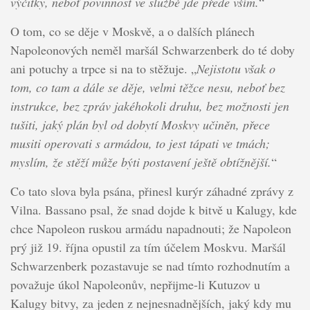
výčitky, neboť povinnost ve službě jde přede vším.
“
O tom, co se děje v Moskvě, a o dalších plánech
Napoleonových neměl maršál Schwarzenberk do té doby
ani potuchy a trpce si na to stěžuje. „
Nejistotu však o
tom, co tam a dále se děje, velmi těžce nesu, neboť bez
instrukce, bez zpráv jakéhokoli druhu, bez možnosti jen
tušiti, jaký plán byl od dobytí Moskvy učiněn, přece
musiti operovati s armádou, to jest tápati ve tmách;
myslím, že stěží může býti postavení ještě obtížnější.
“
Co tato slova byla psána, přinesl kurýr záhadné zprávy z
Vilna. Bassano psal, že snad dojde k bitvě u Kalugy, kde
chce Napoleon ruskou armádu napadnouti; že Napoleon
prý již 19. října opustil za tím účelem Moskvu. Maršál
Schwarzenberk pozastavuje se nad tímto rozhodnutím a
považuje úkol Napoleonův, nepřijme-li Kutuzov u
Kalugy bitvy, za jeden z nejnesnadnějších, jaký kdy mu