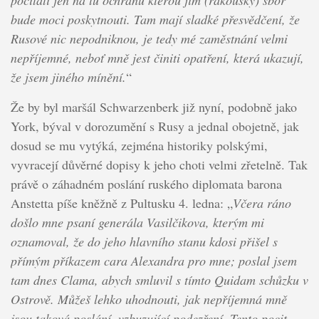
počítati jen na tu ochranu kterou jim (rakouský) sbor
bude moci poskytnouti. Tam mají sladké přesvědčení, že
Rusové nic nepodniknou, je tedy mé zaměstnání velmi
nepříjemné, neboť mně jest činiti opatření, která ukazují,
že jsem jiného mínění.
“
Že by byl maršál Schwarzenberk již nyní, podobně jako
York, býval v dorozumění s Rusy a jednal obojetně, jak
dosud se mu vytýká, zejména historiky polskými,
vyvracejí důvěrné dopisy k jeho choti velmi zřetelně. Tak
právě o záhadném poslání ruského diplomata barona
Anstetta píše kněžně z Pultusku 4. ledna: „
Včera ráno
došlo mne psaní generála Vasilčikova, kterým mi
oznamoval, že do jeho hlavního stanu kdosi přišel s
přímým příkazem cara Alexandra pro mne; poslal jsem
tam dnes Clama, abych smluvil s tímto Quidam schůzku v
Ostrově. Můžeš lehko uhodnouti, jak nepříjemná mně
jsou taková poslání, vzbuzující podezření. Tento pocit