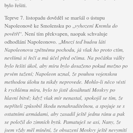
bylo řešiti.
Teprve 7. listopadu dověděl se maršál o ústupu
Napoleonově ke Smolensku po „
vyhození Kremlu do
povětří
“. Není tím překvapen, naopak schvaluje
odhodlání Napoleonovo. „
Mnozí teď budou láti
Napoleonovu zpětnému pochodu, já však ho proto ctím,
nevšímá si řečí a má účel před očima. Na počátku války
bylo řešiti úkol, aby míru bylo dosaženo pokud možno po
prvém tažení; Napoleon uznal, že pouhou vojenskou
methodou úlohu tu nikdy neprovede. Mohlo-li něco vésti
k rychlému míru, bylo to jistě dosáhnutí Moskvy po
hlavní bitvě; když však mír nenastal, spokojil se tím, že
nepříteli způsobil škodu nenahraditelnou, a spojuje se s
ostatními armádami, aby zasadil ještě jednu ránu a pak
se položil do zimních bytů. Pamatuješ se asi, Nany, že
jsem vždy měl mínění, že obsazení Moskvy ještě nevymítí