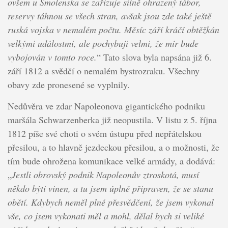
ovšem u Smolenska se zařizuje silně ohrazený tábor,
reservy táhnou se všech stran, avšak jsou zde také ještě
ruská vojska v nemalém počtu. Měsíc září kráčí obtěžkán
velkými událostmi, ale pochybuji velmi, že mír bude
vybojován v tomto roce.
“ Tato slova byla napsána již 6.
září 1812 a svědčí o nemalém bystrozraku. Všechny
obavy zde pronesené se vyplnily.
Nedůvěra ve zdar Napoleonova gigantického podniku
maršála Schwarzenberka již neopustila. V listu z 5. října
1812 píše své choti o svém ústupu před nepřátelskou
přesilou, a to hlavně jezdeckou přesilou, a o možnosti, že
tím bude ohrožena komunikace velké armády, a dodává:
„
Jestli obrovský podnik Napoleonův ztroskotá, musí
někdo býti vinen, a tu jsem úplně připraven, že se stanu
obětí. Kdybych neměl plné přesvědčení, že jsem vykonal
vše, co jsem vykonati měl a mohl, dělal bych si veliké