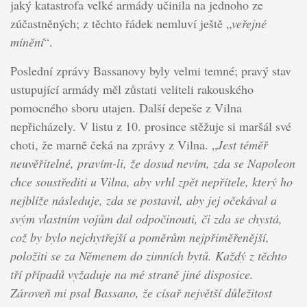
jaký katastrofa velké armády učinila na jednoho ze
zúčastněných; z těchto řádek nemluví ještě „
veřejné
mínění
“.
Poslední zprávy Bassanovy byly velmi temné; pravý stav
ustupující armády měl zůstati veliteli rakouského
pomocného sboru utajen. Další depeše z Vilna
nepřicházely. V listu z 10. prosince stěžuje si maršál své
choti, že marně čeká na zprávy z Vilna. „
Jest téměř
neuvěřitelné, pravím-li, že dosud nevím, zda se Napoleon
chce soustřediti u Vilna, aby vrhl zpět nepřítele, který ho
nejblíže následuje, zda se postavil, aby jej očekával a
svým vlastním vojům dal odpočinouti, či zda se chystá,
což by bylo nejchytřejší a poměrům nejpřiměřenější,
položiti se za Němenem do zimních bytů. Každý z těchto
tří případů vyžaduje na mé straně jiné disposice.
Zároveň mi psal Bassano, že císař největší důležitost