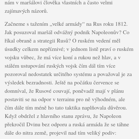
nám v maršálovi člověka vlastních a často velmi
zajímavých názorů.
Začneme s tažením „velké armády“ na Rus roku 1812.
Jak posuzoval maršál odvážný podnik Napoleonův? Co
říkal obraně a strategii Rusů? O ruském vedení měl
úsudky celkem nepříznivé; v jednom listě praví o ruském
vojsku vůbec, že má více koní a rukou než hlav, a v
stálém ustupování ruských vojsk čím dál tím více
pozoroval nedostatek určitého systému a považoval je za
výsledek bezradnosti. Ještě na počátku července se
domníval, že Rusové couvají, poněvadž mají v plánu
postaviti se na odpor v terrainu pro ně výhodném, ale
čím dále tím méně ho tato taktika naplňovala důvěrou.
Když obdržel z hlavního stanu zprávu, že Napoleon
překročil Dvinu bez odporu a ruská armáda že se táhne
dále do nitra země, projevil nad tím veliký podiv: