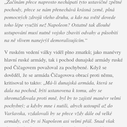
„
Začínám přece naprosto nechápati tyto ustavičné zpětné
pochody, přece se nám přenechává krásná země, plná
pomocných zdrojů všeho druhu, a kdo na světě dovede
toho lépe využíti než Napoleon? Ostatně tak dlouhé
ustupování musí nutně vojsko zbaviti odvahy a působiti
na ně vlivem nanejvýš demoralisujícím.
“
V ruském vedení války viděl plno zmatků; jako manévry
hlavní ruské armády, tak i pochod dunajské armády ruské
pod Čičagovem považoval za pochybené. Když se
dověděl, že se armáda Čičagovova obrací proti němu,
kritisoval to takto: „
Má-li dunajská armáda, která se
dala na pochod, býti ustanovena k tomu, aby se
shromažďovala proti mně, byl by to zajisté manévr velmi
pochybný; a kdyby mne i nutili, abych ustoupil až do
Varšavska, vzdalovali by se přece vždy dále od velké
armády, což by si Napoleon asi velmi přál. Snad však