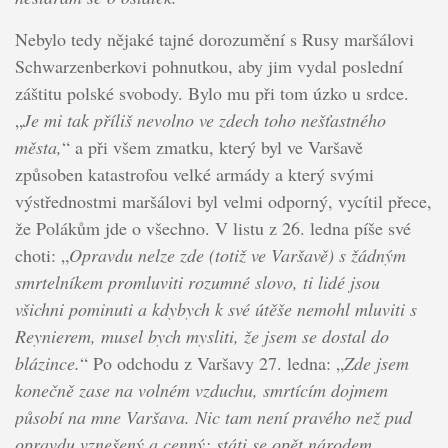
Nebylo tedy nějaké tajné dorozumění s Rusy maršálovi
Schwarzenberkovi pohnutkou, aby jim vydal poslední
záštitu polské svobody. Bylo mu při tom úzko u srdce.
„
Je mi tak příliš nevolno ve zdech toho nešťastného
města,
“ a při všem zmatku, který byl ve Varšavě
způsoben katastrofou velké armády a který svými
výstřednostmi maršálovi byl velmi odporný, vycítil přece,
že Polákům jde o všechno. V listu z 26. ledna píše své
choti: „
Opravdu nelze zde (totiž ve Varšavě) s žádným
smrtelníkem promluviti rozumné slovo, ti lidé jsou
všichni pominuti a kdybych k své útěše nemohl mluviti s
Reynierem, musel bych mysliti, že jsem se dostal do
blázince.
“ Po odchodu z Varšavy 27. ledna: „
Zde jsem
konečně zase na volném vzduchu, smrtícím dojmem
působí na mne Varšava. Nic tam není pravého než pud
opravdu vznešený a cenný: státi se opět národem,