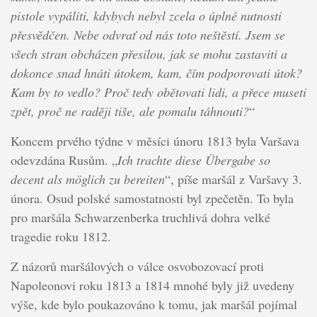
pistole vypáliti, kdybych nebyl zcela o úplné nutnosti
přesvědčen. Nebe odvrať od nás toto neštěstí. Jsem se
všech stran obcházen přesilou, jak se mohu zastaviti a
dokonce snad hnáti útokem, kam, čím podporovati útok?
Kam by to vedlo? Proč tedy obětovati lidi, a přece museti
zpět, proč ne raději tiše, ale pomalu táhnouti?
“
Koncem prvého týdne v měsíci únoru 1813 byla Varšava
odevzdána Rusům. „
Ich trachte diese Übergabe so
decent als möglich zu bereiten
“, píše maršál z Varšavy 3.
února. Osud polské samostatnosti byl zpečetěn. To byla
pro maršála Schwarzenberka truchlivá dohra velké
tragedie roku 1812.
Z názorů maršálových o válce osvobozovací proti
Napoleonovi roku 1813 a 1814 mnohé byly již uvedeny
výše, kde bylo poukazováno k tomu, jak maršál pojímal