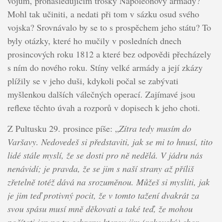
vojům, pronásledujícím trosky Napoleonovy armády?
Mohl tak učiniti, a nedati při tom v sázku osud svého
vojska? Srovnávalo by se to s prospěchem jeho státu? To
byly otázky, které ho mučily v posledních dnech
prosincových roku 1812 a které bez odpovědi přecházely
s ním do nového roku. Stíny velké armády a její zkázy
plížily se v jeho duši, kdykoli počal se zabývati
myšlenkou dalších válečných operací. Zajímavé jsou
reflexe těchto úvah a rozporů v dopisech k jeho choti.
Z Pultusku 29. prosince píše: „
Zítra tedy musím do
Varšavy. Nedovedeš si představiti, jak se mi to hnusí, tito
lidé stále myslí, že se dosti pro ně nedělá. V jádru nás
nenávidí; je pravda, že se jim s naší strany až příliš
zřetelně totéž dává na srozuměnou. Můžeš si mysliti, jak
je jim teď protivný pocit, že v tomto tažení dvakrát za
svou spásu musí mně děkovati a také teď, že mohou