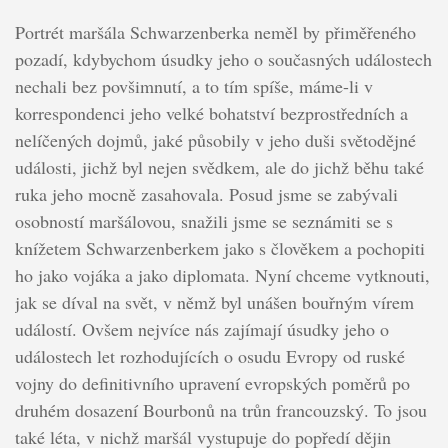
Portrét maršála Schwarzenberka neměl by přiměřeného
pozadí, kdybychom úsudky jeho o současných událostech
nechali bez povšimnutí, a to tím spíše, máme-li v
korrespondenci jeho velké bohatství bezprostředních a
nelíčených dojmů, jaké působily v jeho duši světodějné
události, jichž byl nejen svědkem, ale do jichž běhu také
ruka jeho mocně zasahovala. Posud jsme se zabývali
osobností maršálovou, snažili jsme se seznámiti se s
knížetem Schwarzenberkem jako s člověkem a pochopiti
ho jako vojáka a jako diplomata. Nyní chceme vytknouti,
jak se díval na svět, v němž byl unášen bouřným vírem
událostí. Ovšem nejvíce nás zajímají úsudky jeho o
událostech let rozhodujících o osudu Evropy od ruské
vojny do definitivního upravení evropských poměrů po
druhém dosazení Bourbonů na trůn francouzský. To jsou
také léta, v nichž maršál vystupuje do popředí dějin