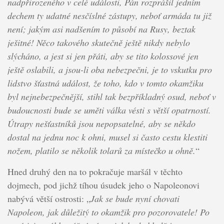
nadpřirozeného v celé události, Pán rozprášil jedním
dechem ty udatné nesčíslné zástupy, neboť armáda tu již
není; jakým asi nadšením to působí na Rusy, beztak
ješitné! Něco takového skutečně ještě nikdy nebylo
slýcháno, a jest si jen přáti, aby se tito kolossové jen
ještě oslabili, a jsou-li oba nebezpečni, je to vskutku pro
lidstvo šťastná událost, že toho, kdo v tomto okamžiku
byl nejnebezpečnější, stihl tak bezpříkladný osud, neboť v
budoucnosti bude se uměti válka vésti s větší opatrností.
Útrapy nešťastníků jsou nepopsatelné, aby se někdo
dostal na jednu noc k ohni, musel si často cestu klestiti
nožem, platilo se několik tolarů za místečko u ohně.
“
Hned druhý den na to pokračuje maršál v těchto
dojmech, pod jichž tíhou úsudek jeho o Napoleonovi
nabývá větší ostrosti: „
Jak se bude nyní chovati
Napoleon, jak důležitý to okamžik pro pozorovatele! Po