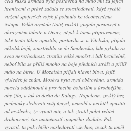
celá ruská armáda byla postavena na málo mil za jejich
hranicemi a právě začala se soustřeďovati, když rychlé
vtržení spojených vojsk ji pohnulo ke všeobecnému
ústupu. Velká armáda (totiž ruská) zaujala postavení v
ohrazeném táboře u Dviny, nějak k tomu připraveném;
také tento tábor opustila, postavila se u Vitebska, přijala
několik bojů, soustředila se do Smolenska, kde pykala za
svou nerozhodnost, ztratila velké množství lidí bezúčelně,
neboť bila se příliš mnoho na boje předních stráží a příliš
málo na bitvu. U Mozaisku přijali hlavní bitvu, jejíž
výsledek je znám. Moskva byla nyní obětována, armáda
musela odtáhnouti k provinciím bohatším a úrodnějším,
aby žila, a tak to došlo do Kalugy. Napoleon, zvyklý bez
podmínky sledovati svůj úmysl, nemohl a nechtěl upustiti
od myšlenky, že vynutí mír, a tak ztratil polní velitel
drahocenný čas umíněností zpupného vladaře. Pak
vyrazil, tu pak chtělo následovati všechno, avšak tu uměl