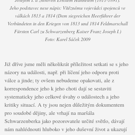
Jeho podstavec nese nápis: Vítěznému vojevůdci spojenců ve
válkách 1813 a 1814 (Dem siegreichen Heerführer der
Verbündeten in den Kriegen von 1813 und 1814 Feldmarschall
Fürsten Carl zu Schwarzenberg Kaiser Franz Joseph I.)
Foto: Karel Sáček 2009
Již dříve jsme měli několikrát příležitost setkati se s jeho
názory na události, např. při líčení jeho odporu proti
válce a jinde; ty ovšem nebudeme opakovati, ale z
korrespondence jeho k jeho choti dají se sestaviti
systematicky jeho celkové úvahy o událostech a jeho
kritiky situací. A ty jsou nejen důležitým dokumentem
pro soudobé dějiny, ale vrhají na maršála
Schwarzenberka jako pozorovatele určité světlo, dávají
nám nahlédnouti hluboko v jeho duševní život a ukazují