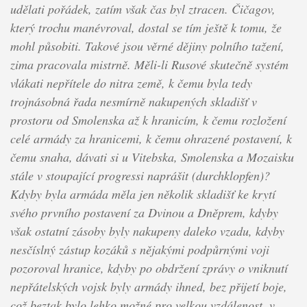
udělati pořádek, zatím však čas byl ztracen. Čičagov,
který trochu manévroval, dostal se tím ještě k tomu, že
mohl působiti. Takové jsou věrné dějiny polního tažení,
zima pracovala mistrně. Měli-li Rusové skutečně systém
vlákati nepřítele do nitra země, k čemu byla tedy
trojnásobná řada nesmírně nakupených skladišť v
prostoru od Smolenska až k hranicím, k čemu rozložení
celé armády za hranicemi, k čemu ohrazené postavení, k
čemu snaha, dávati si u Vitebska, Smolenska a Mozaisku
stále v stoupající progressi naprášit (durchklopfen)?
Kdyby byla armáda měla jen několik skladišť ke krytí
svého prvního postavení za Dvinou a Dněprem, kdyby
však ostatní zásoby byly nakupeny daleko vzadu, kdyby
nesčíslný zástup kozáků s nějakými podpůrnými voji
pozoroval hranice, kdyby po obdržení zprávy o vniknutí
nepřátelských vojsk byly armády ihned, bez přijetí boje,
což beztak bylo lehko možné pro velkou vzdálenost, v