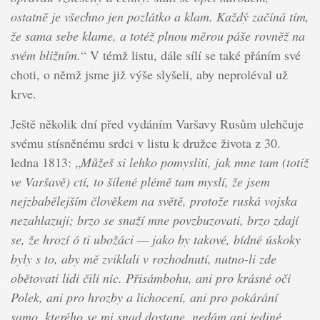
ostatně je všechno jen pozlátko a klam. Každý začíná tím,
že sama sebe klame, a totéž plnou měrou páše rovněž na
svém bližním.
“ V témž listu, dále sílí se také přáním své
choti, o němž jsme již výše slyšeli, aby neproléval už
krve.
Ještě několik dní před vydáním Varšavy Rusům ulehčuje
svému stísněnému srdci v listu k družce života z 30.
ledna 1813: „
Můžeš si lehko pomysliti, jak mne tam (totiž
ve Varšavě) ctí, to šílené plémě tam myslí, že jsem
nejzbabělejším člověkem na světě, protože ruská vojska
nezahlazuji; brzo se snaží mne povzbuzovati, brzo zdají
se, že hrozí ó ti ubožáci — jako by takové, bídné úskoky
byly s to, aby mě zviklali v rozhodnutí, nutno-li zde
obětovati lidi čili nic. Přisámbohu, ani pro krásné oči
Polek, ani pro hrozby a lichocení, ani pro pokárání
samo, kterého se mi snad dostane, nedám ani jediné