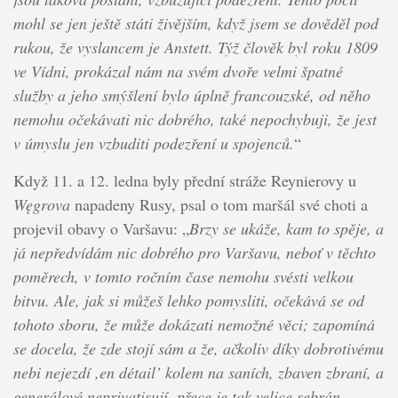
mohl se jen ještě státi živějším, když jsem se dověděl pod
rukou, že vyslancem je Anstett. Týž člověk byl roku 1809
ve Vídni, prokázal nám na svém dvoře velmi špatné
služby a jeho smýšlení bylo úplně francouzské, od něho
nemohu očekávati nic dobrého, také nepochybuji, že jest
v úmyslu jen vzbuditi podezření u spojenců.
“
Když 11. a 12. ledna byly přední stráže Reynierovy u
Węgrova
napadeny Rusy, psal o tom maršál své choti a
projevil obavy o Varšavu: „
Brzy se ukáže, kam to spěje, a
já nepředvídám nic dobrého pro Varšavu, neboť v těchto
poměrech, v tomto ročním čase nemohu svésti velkou
bitvu. Ale, jak si můžeš lehko pomysliti, očekává se od
tohoto sboru, že může dokázati nemožné věci; zapomíná
se docela, že zde stojí sám a že, ačkoliv díky dobrotivému
nebi nejezdí ,en détail’ kolem na saních, zbaven zbraní, a
generálové neprivatisují, přece je tak velice sebrán