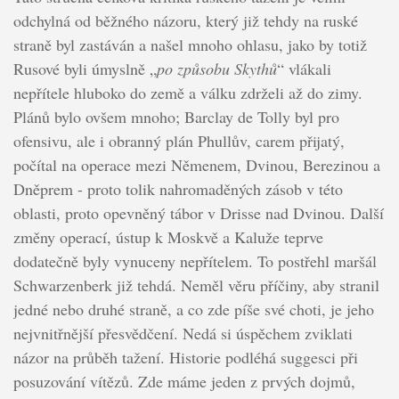
odchylná od běžného názoru, který již tehdy na ruské
straně byl zastáván a našel mnoho ohlasu, jako by totiž
Rusové byli úmyslně „
po způsobu Skythů
“ vlákali
nepřítele hluboko do země a válku zdrželi až do zimy.
Plánů bylo ovšem mnoho; Barclay de Tolly byl pro
ofensivu, ale i obranný plán Phullův, carem přijatý,
počítal na operace mezi Němenem, Dvinou, Berezinou a
Dněprem - proto tolik nahromaděných zásob v této
oblasti, proto opevněný tábor v Drisse nad Dvinou. Další
změny operací, ústup k Moskvě a Kaluže teprve
dodatečně byly vynuceny nepřítelem. To postřehl maršál
Schwarzenberk již tehdá. Neměl věru příčiny, aby stranil
jedné nebo druhé straně, a co zde píše své choti, je jeho
nejvnitřnější přesvědčení. Nedá si úspěchem zviklati
názor na průběh tažení. Historie podléhá suggesci při
posuzování vítězů. Zde máme jeden z prvých dojmů,