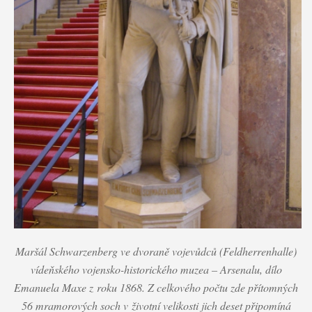
Maršál Schwarzenberg ve dvoraně vojevůdců (Feldherrenhalle)
vídeňského vojensko-historického muzea – Arsenalu, dílo
Emanuela Maxe z roku 1868. Z celkového počtu zde přítomných
56 mramorových soch v životní velikosti jich deset připomíná