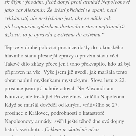
skvělým výhodám, jichž dobyl proti armádě Napoleonově
jako car Alexandr. Že štěstí přichází ve spaní, není
zvláštností, ale neslýcháno jest, aby se náhle tak
překvapujícím způsobem dostavilo v stavu nejtrapnější
úzkosti, to je opravdu z extrému do extrému.
“
Teprve v druhé polovici prosince došly do rakouského
hlavního stanu přesnější zprávy o pravém stavu věcí.
Takové dílo zkázy přece jen i toho překvapilo, kdo už byl
připraven na vše. Výše jsem již uvedl, jak maršála tento
obrat naplnil myšlenkami mystickými. Slova listu z 22.
prosince jsem již nahoře citoval. Ne Alexandr ani
Kutuzov, ale trestající Prozřetelnost zničila Napoleona.
Když se maršál dověděl od kurýra, vrátivšího se 27.
prosince z Královce, podrobnosti o katastrofě
Napoleonovy armády, svěřil ještě téhož dne své dojmy
listu k své choti. „
Celkem je skutečně něco