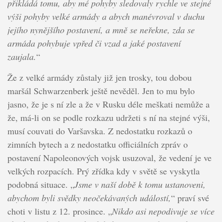
přikládá tomu, aby mé pohyby sledovaly rychle ve stejné
výši pohyby velké armády a abych manévroval v duchu
jejího nynějšího postavení, a mně se neřekne, zda se
armáda pohybuje vpřed či vzad a jaké postavení
zaujala.
“
Že z velké armády zůstaly již jen trosky, tou dobou
maršál Schwarzenberk ještě nevěděl. Jen to mu bylo
jasno, že je s ní zle a že v Rusku déle meškati nemůže a
že, má-li on se podle rozkazu udržeti s ní na stejné výši,
musí couvati do Varšavska. Z nedostatku rozkazů o
zimních bytech a z nedostatku officiálních zpráv o
postavení Napoleonových vojsk usuzoval, že vedení je ve
velkých rozpacích. Prý zřídka kdy v světě se vyskytla
podobná situace. „
Jsme v naší době k tomu ustanoveni,
abychom byli svědky neočekávaných událostí,
“ praví své
choti v listu z 12. prosince. „
Nikdo asi nepodivuje se více