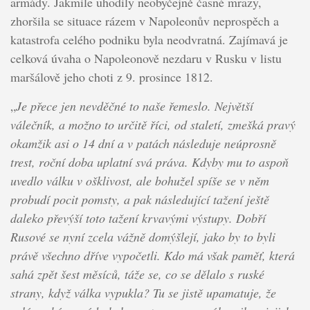
armády. Jakmile uhodily neobyčejně časné mrazy,
zhoršila se situace rázem v Napoleonův neprospěch a
katastrofa celého podniku byla neodvratná. Zajímavá je
celková úvaha o Napoleonově nezdaru v Rusku v listu
maršálově jeho choti z 9. prosince 1812.
„
Je přece jen nevděčné to naše řemeslo. Největší
válečník, a možno to určitě říci, od staletí, zmešká pravý
okamžik asi o 14 dní a v patách následuje neúprosně
trest, roční doba uplatní svá práva. Kdyby mu to aspoň
uvedlo válku v ošklivost, ale bohužel spíše se v něm
probudí pocit pomsty, a pak následující tažení ještě
daleko převýší toto tažení krvavými výstupy. Dobří
Rusové se nyní zcela vážně domýšlejí, jako by to byli
právě všechno dříve vypočetli. Kdo má však paměť, která
sahá zpět šest měsíců, táže se, co se dělalo s ruské
strany, když válka vypukla? Tu se jistě upamatuje, že