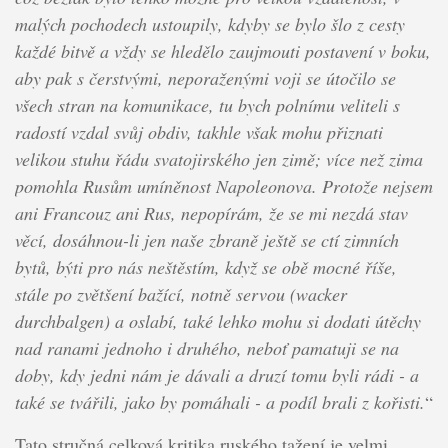
malých pochodech ustoupily, kdyby se bylo šlo z cesty
každé bitvě a vždy se hledělo zaujmouti postavení v boku,
aby pak s čerstvými, neporaženými voji se útočilo se
všech stran na komunikace, tu bych polnímu veliteli s
radostí vzdal svůj obdiv, takhle však mohu přiznati
velikou stuhu řádu svatojirského jen zimě; více než zima
pomohla Rusům umíněnost Napoleonova. Protože nejsem
ani Francouz ani Rus, nepopírám, že se mi nezdá stav
věcí, dosáhnou-li jen naše zbraně ještě se ctí zimních
bytů, býti pro nás neštěstím, když se obě mocné říše,
stále po zvětšení bažící, notně servou (wacker
durchbalgen) a oslabí, také lehko mohu si dodati útěchy
nad ranami jednoho i druhého, neboť pamatuji se na
doby, kdy jedni nám je dávali a druzí tomu byli rádi - a
také se tvářili, jako by pomáhali - a podíl brali z kořisti.
“
Tato stručná celková kritika ruského tažení je velmi