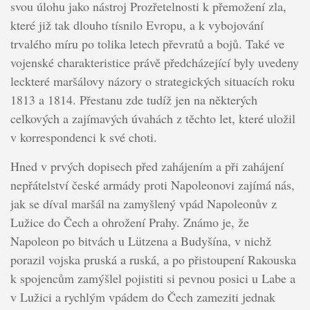
svou úlohu jako nástroj Prozřetelnosti k přemožení zla,
které již tak dlouho tísnilo Evropu, a k vybojování
trvalého míru po tolika letech převratů a bojů. Také ve
vojenské charakteristice právě předcházející byly uvedeny
leckteré maršálovy názory o strategických situacích roku
1813 a 1814. Přestanu zde tudíž jen na některých
celkových a zajímavých úvahách z těchto let, které uložil
v korrespondenci k své choti.
Hned v prvých dopisech před zahájením a při zahájení
nepřátelství české armády proti Napoleonovi zajímá nás,
jak se díval maršál na zamyšlený vpád Napoleonův z
Lužice do Čech a ohrožení Prahy. Známo je, že
Napoleon po bitvách u Lützena a Budyšína, v nichž
porazil vojska pruská a ruská, a po přistoupení Rakouska
k spojencům zamýšlel pojistiti si pevnou posici u Labe a
v Lužici a rychlým vpádem do Čech zameziti jednak