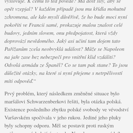
vyslovuje. K čemu to teď povede? Má dost síly, aby se
opět vzepjal? V každém případě jsou mu křídla mohutně
zchromena, ale kdo myslí důvěřivě, že ho bude moci nyní
pokořiti ve Francii samé, prokazuje malou znalost celé
budovy, jedním slovem, onu předpojatost, která vždy
doprovází nevědomého. Jaký asi učiní tam dojem tato
Pařížanům zcela neobvyklá událost? Může se Napoleon
na jaře zase bez nebezpečí pro vnitřní klid vzdáliti?
Odvolá armádu ze Španěl? Co se tam pak stane? To jsou
důležité otázky, na které si nyní přejeme s netrpělivostí
míti odpověď.
“
Prvý problém, který následkem změněné situace bylo
maršálovi Schwarzenberkovi řešiti, byla otázka polská.
Existence posledního zbytku polské svobody ve vévodství
Varšavském spočívala v jeho rukou. Jediné jeho pluky
byly schopny odporu. Měl se postavit proti ruským