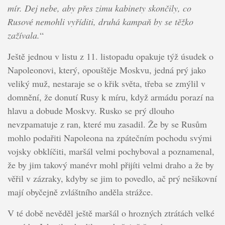
mír. Dej nebe, aby přes zimu kabinety skončily, co
Rusové nemohli vyříditi, druhá kampaň by se těžko
zažívala.
“
Ještě jednou v listu z 11. listopadu opakuje týž úsudek o
Napoleonovi, který, opouštěje Moskvu, jedná prý jako
veliký muž, nestaraje se o křik světa, třeba se zmýlil v
domnění, že donutí Rusy k míru, když armádu porazí na
hlavu a dobude Moskvy. Rusko se prý dlouho
nevzpamatuje z ran, které mu zasadil. Že by se Rusům
mohlo podařiti Napoleona na zpátečním pochodu svými
vojsky obklíčiti, maršál velmi pochyboval a poznamenal,
že by jim takový manévr mohl přijíti velmi draho a že by
věřil v zázraky, kdyby se jim to povedlo, ač prý nešikovní
mají obyčejně zvláštního anděla strážce.
V té době nevěděl ještě maršál o hrozných ztrátách velké