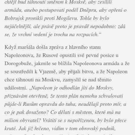
chtějí bud táhnouti směrem k Moskvě, aby zesílili
armádu, anebo postupovati podél Dněpru, aby opřeni o
Bobrujsk pronikli proti Mogilevu. Tohle by bylo
nejúčelnější, ale právě proto je pravdě nepodobno; zdá
se, že vrchní vedení je trochu na rozpacích.
“
Když maršála došla zpráva z hlavního stanu
Napoleonova, že Rusové opustili své pevné posice u
Dorogobuže, jakmile se blížila Napoleonova armáda a že
se soustředili k Vjazmě, aby přijali bitvu, a že Napoleon
chce táhnouti na Moskvu, zamyslil se nad těmito
událostmi. „
Napoleon je odhodlán jíti do Moskvy,
přiznávám otevřeně, že tento plán nemohu schvalovati
půjde-li Rusům opravdu do tuha, neudělají proto mír, a
co je pak dosaženo? Co dělati s městem, které má na
milion obyvatel? Vrátiti se s nepořízenou, by bylo přece
kruté. Jak již řečeno, vidím v tom obrovský podnik,