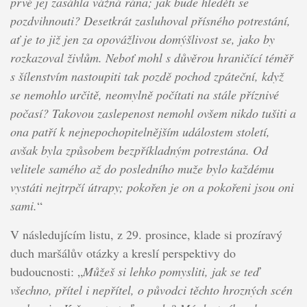
prvé jej zasáhla vážná rána; jak bude hleděti se
pozdvihnouti? Desetkrát zasluhoval přísného potrestání,
ať je to již jen za opovážlivou domýšlivost se, jako by
rozkazoval živlům. Neboť mohl s důvěrou hraničící téměř
s šílenstvím nastoupiti tak pozdě pochod zpáteční, když
se nemohlo určitě, neomylně počítati na stále příznivé
počasí? Takovou zaslepenost nemohl ovšem nikdo tušiti a
ona patří k nejnepochopitelnějším událostem století,
avšak byla způsobem bezpříkladným potrestána. Od
velitele samého až do posledního muže bylo každému
vystáti nejtrpčí útrapy; pokořen je on a pokořeni jsou oni
sami.
“
V následujícím listu, z 29. prosince, klade si prozíravý
duch maršálův otázky a kreslí perspektivy do
budoucnosti: „
Můžeš si lehko pomysliti, jak se teď
všechno, přítel i nepřítel, o původci těchto hrozných scén