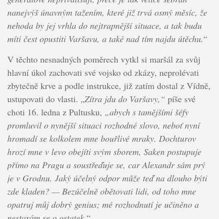
nanejvýš únavným tažením, které již trvá osmý měsíc, že
nehoda by jej vrhla do nejtrapnější situace, a tak budu
míti čest opustiti Varšavu, a také nad tím najdu útěchu.
“
V těchto nesnadných poměrech vytkl si maršál za svůj
hlavní úkol zachovati své vojsko od zkázy, neprolévati
zbytečně krve a podle instrukce, již zatím dostal z Vídně,
ustupovati do vlasti. „
Zítra jdu do Varšavy,“
píše své
choti 16. ledna z Pultusku,
„abych s tamějšími šéfy
promluvil o nynější situaci rozhodné slovo, neboť nyní
hromadí se kolkolem mne bouřlivé mraky. Dochturov
hrozí mne v levo obejíti svým sborem, Saken postupuje
přímo na Pragu a soustřeďuje se, car Alexandr sám prý
je v Grodnu. Jaký účelný odpor může teď na dlouho býti
zde kladen? — Bezúčelně obětovati lidi, od toho mne
opatruj můj dobrý genius; mé rozhodnutí je učiněno a
nestarám se o ostatek.
“