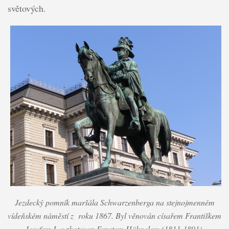
světových.
Jezdecký pomník maršála Schwarzenberga na stejnojmenném
vídeňském náměstí z roku 1867. Byl věnován císařem Františkem
Josefem I. a zhotoven Ernstem Hähnelem (1811-1891).