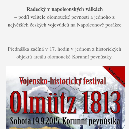
Radecký v napoleonských válkách
– podíl velitele olomoucké pevnosti a jednoho z
největších českých vojevůdců na Napoleonově porážce
Přednáška začíná v 17. hodin v jednom z historických
objektů areálu olomoucké Korunní pevnůstky.