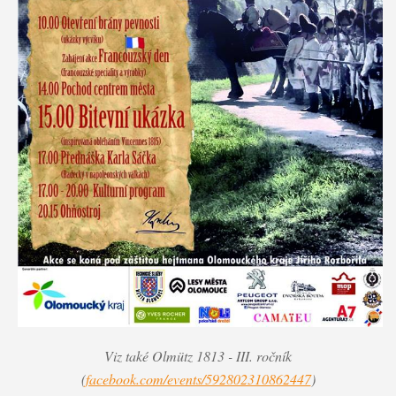
Viz také Olmütz 1813 - III. ročník
(
facebook.com/events/592802310862447
)