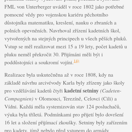
FML von Unterberger uváděl v roce 1802 jako potřebné
pomocné vědy pro vojenskou kariéru pěchotního
důstojníka matematiku, kreslení, nauku o zbraních a
polních opevněních. Navrhoval zřízení kadetních škol,
vytvořených na stejných principech u všech pěších pluků.
Vstup se měl realizovat mezi 15 a 19 lety, počet kadetů u
pluku neměl překročit 30. Přijímáni měli být i
14)
poddůstojníci a soukromí vojíni.
Realizace byla uskutečněna až v roce 1808, kdy na
základě návrhu arcivévody Karla byly zřízeny jako školy
kadetní setniny
pro vzdělávání kadetů čtyři
(Cadeten-
Compagnien)
v Olomouci, Terezíně, Celovci (Cili) a
Vídni. Každá měla systemizován stav 124 posluchačů,
výuka byla tříletá. Podmínkami pro přijetí bylo dovršení
16 let a složení přijímací zkoušky. Setniny byly zařízením
pro kadety, jímž nebylo před vstupem do armády