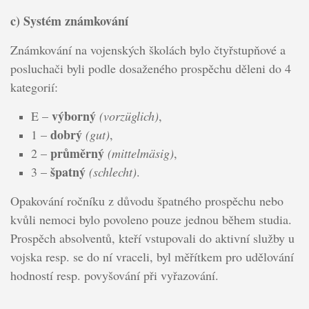
c) Systém známkování
Známkování na vojenských školách bylo čtyřstupňové a
posluchači byli podle dosaženého prospěchu děleni do 4
kategorií:
výborný
E –
(vorzüglich)
,
dobrý
1 –
(gut)
,
průměrný
2 –
(mittelmäsig)
,
špatný
3 –
(schlecht)
.
Opakování ročníku z důvodu špatného prospěchu nebo
kvůli nemoci bylo povoleno pouze jednou během studia.
Prospěch absolventů, kteří vstupovali do aktivní služby u
vojska resp. se do ní vraceli, byl měřítkem pro udělování
hodností resp. povyšování při vyřazování.