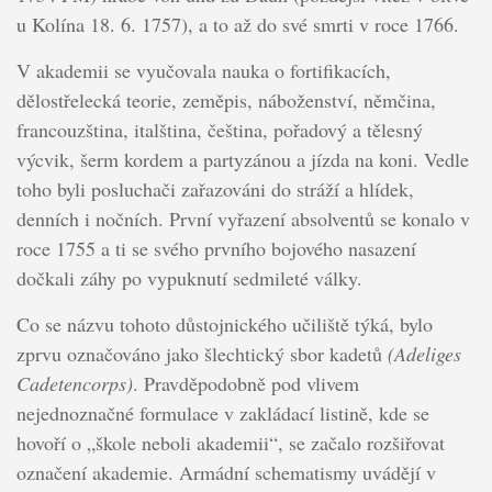
u Kolína 18. 6. 1757), a to až do své smrti v roce 1766.
V akademii se vyučovala nauka o fortifikacích,
dělostřelecká teorie, zeměpis, náboženství, němčina,
francouzština, italština, čeština, pořadový a tělesný
výcvik, šerm kordem a partyzánou a jízda na koni. Vedle
toho byli posluchači zařazováni do stráží a hlídek,
denních i nočních. První vyřazení absolventů se konalo v
roce 1755 a ti se svého prvního bojového nasazení
dočkali záhy po vypuknutí sedmileté války.
Co se názvu tohoto důstojnického učiliště týká, bylo
zprvu označováno jako šlechtický sbor kadetů
(Adeliges
Cadetencorps)
. Pravděpodobně pod vlivem
nejednoznačné formulace v zakládací listině, kde se
hovoří o „škole neboli akademii“, se začalo rozšiřovat
označení akademie. Armádní schematismy uvádějí v