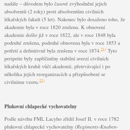
nadále – důvodem bylo časové zvýhodnění jejich
absolventů (2 roky) proti absolventům civilních
lékařských fakult (5 let). Nakonec bylo dosaženo toho, že
akademie byla v roce 1820 zrušena. K obnovení
akademie došlo již v roce 1822, ale v roce 1848 byla
podruhé zrušena, podruhé obnovena byla v roce 1853 a
21)
potřetí a definitivně byla zrušena v roce 1874.
Tyto
peripetie byly zapříčiněny stabilní averzí civilních
lékařských kruhů vůči akademii, přetrvávající i po
několika jejích reorganizacích a přizpůsobení se
22)
civilnímu vzoru.
Plukovní chlapecké vychovatelny
Podle návrhu FML Lacyho zřídil Josef II. v roce 1782
plukovní chlapecké vychovatelny
(Regiments-Knaben-