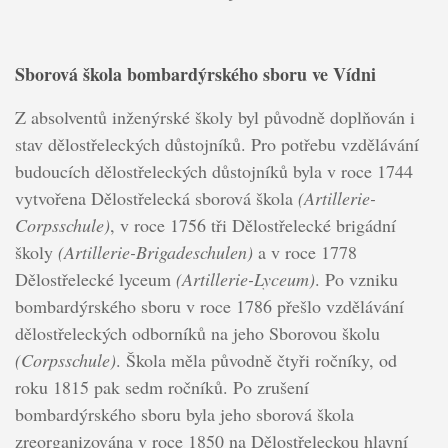
Sborová škola bombardýrského sboru ve Vídni
Z absolventů inženýrské školy byl původně doplňován i
stav dělostřeleckých důstojníků. Pro potřebu vzdělávání
budoucích dělostřeleckých důstojníků byla v roce 1744
vytvořena Dělostřelecká sborová škola
(Artillerie-
Corpsschule)
, v roce 1756 tři Dělostřelecké brigádní
školy
(Artillerie-Brigadeschulen)
a v roce 1778
Dělostřelecké lyceum
(Artillerie-Lyceum)
. Po vzniku
bombardýrského sboru v roce 1786 přešlo vzdělávání
dělostřeleckých odborníků na jeho Sborovou školu
(Corpsschule)
. Škola měla původně čtyři ročníky, od
roku 1815 pak sedm ročníků. Po zrušení
bombardýrského sboru byla jeho sborová škola
zreorganizována v roce 1850 na Dělostřeleckou hlavní