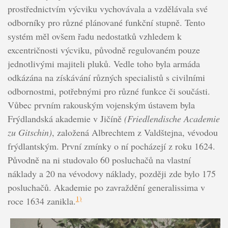
prostřednictvím výcviku vychovávala a vzdělávala své
odborníky pro různé plánované funkční stupně. Tento
systém měl ovšem řadu nedostatků vzhledem k
excentričnosti výcviku, původně regulovaném pouze
jednotlivými majiteli pluků. Vedle toho byla armáda
odkázána na získávání různých specialistů s civilními
odbornostmi, potřebnými pro různé funkce či součásti.
Vůbec prvním rakouským vojenským ústavem byla
Frýdlandská akademie v Jičíně
(Friedlendische Academie
zu Gitschin)
, založená Albrechtem z Valdštejna, vévodou
frýdlantským. První zmínky o ní pocházejí z roku 1624.
Původně na ni studovalo 60 posluchačů na vlastní
náklady a 20 na vévodovy náklady, později zde bylo 175
posluchačů. Akademie po zavraždění generalissima v
1)
roce 1634 zanikla.