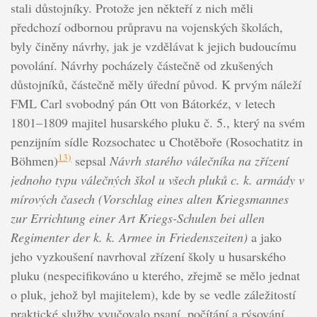
stali důstojníky. Protože jen někteří z nich měli
předchozí odbornou průpravu na vojenských školách,
byly činěny návrhy, jak je vzdělávat k jejich budoucímu
povolání. Návrhy pocházely částečně od zkušených
důstojníků, částečně měly úřední původ. K prvým náleží
FML Carl svobodný pán Ott von Bátorkéz, v letech
1801–1809 majitel husarského pluku č. 5., který na svém
penzijním sídle Rozsochatec u Chotěboře (Rosochatitz in
13)
Böhmen)
sepsal
Návrh starého válečníka na zřízení
jednoho typu válečných škol u všech pluků c. k. armády v
mírových časech
(Vorschlag eines alten Kriegsmannes
zur Errichtung einer Art Kriegs-Schulen bei allen
Regimenter der k. k. Armee in Friedenszeiten)
a jako
jeho vyzkoušení navrhoval zřízení školy u husarského
pluku (nespecifikováno u kterého, zřejmě se mělo jednat
o pluk, jehož byl majitelem), kde by se vedle záležitostí
praktické služby vyučovalo psaní, počítání a rýsování.