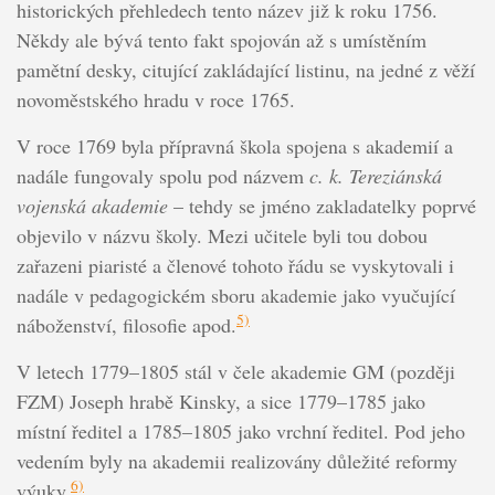
historických přehledech tento název již k roku 1756.
Někdy ale bývá tento fakt spojován až s umístěním
pamětní desky, citující zakládající listinu, na jedné z věží
novoměstského hradu v roce 1765.
V roce 1769 byla přípravná škola spojena s akademií a
nadále fungovaly spolu pod názvem
c. k. Tereziánská
vojenská akademie
– tehdy se jméno zakladatelky poprvé
objevilo v názvu školy. Mezi učitele byli tou dobou
zařazeni piaristé a členové tohoto řádu se vyskytovali i
nadále v pedagogickém sboru akademie jako vyučující
5)
náboženství, filosofie apod.
V letech 1779–1805 stál v čele akademie GM (později
FZM) Joseph hrabě Kinsky, a sice 1779–1785 jako
místní ředitel a 1785–1805 jako vrchní ředitel. Pod jeho
vedením byly na akademii realizovány důležité reformy
6)
výuky.