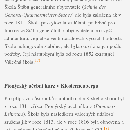
Škola Štábu generálního ubytovatele (
Schule des
General-Quartiermeister-Stabes
) ale byla založena až v
roce 1811. Škola poskytovala vzdělání, potřebné pro
funkce ve Štábu generálního ubytovatele a pro vyšší
adjutanturu. Její absolventi dosahovali vyšších hodností.
Škola nefungovala stabilně, ale byla otevírána jen podle
potřeby. Její nástupkyní byla od roku 1852 existující
17)
Válečná škola.
Pionýrský učební kurz v Klosterneubergu
Pro přípravu důstojníků stabilního pionýrského sboru byl
v roce 1811 zřízen Pionýrský učební kurz (
Pionnier-
Lehrcurs
). Škola byla následkem válečných událostí
zrušena již v roce 1813, ale v roce 1816 byla obnovena a
18)
existovala pod různými názvy až do roce 1852.