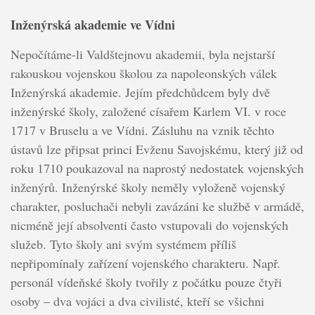
Inženýrská akademie ve Vídni
Nepočítáme-li Valdštejnovu akademii, byla nejstarší
rakouskou vojenskou školou za napoleonských válek
Inženýrská akademie. Jejím předchůdcem byly dvě
inženýrské školy, založené císařem Karlem VI. v roce
1717 v Bruselu a ve Vídni. Zásluhu na vznik těchto
ústavů lze připsat princi Evženu Savojskému, který již od
roku 1710 poukazoval na naprostý nedostatek vojenských
inženýrů. Inženýrské školy neměly vyloženě vojenský
charakter, posluchači nebyli zavázáni ke službě v armádě,
nicméně její absolventi často vstupovali do vojenských
služeb. Tyto školy ani svým systémem příliš
nepřipomínaly zařízení vojenského charakteru. Např.
personál vídeňské školy tvořily z počátku pouze čtyři
osoby – dva vojáci a dva civilisté, kteří se všichni