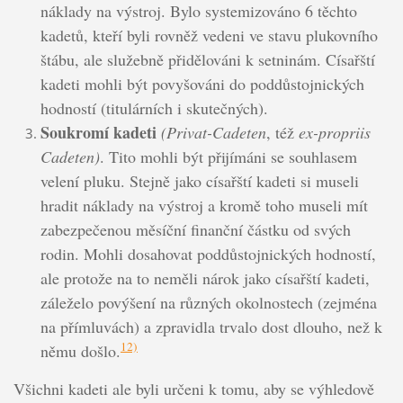
náklady na výstroj. Bylo systemizováno 6 těchto
kadetů, kteří byli rovněž vedeni ve stavu plukovního
štábu, ale služebně přidělováni k setninám. Císařští
kadeti mohli být povyšováni do poddůstojnických
hodností (titulárních i skutečných).
Soukromí kadeti
(Privat-Cadeten
, též
ex-propriis
Cadeten)
. Tito mohli být přijímáni se souhlasem
velení pluku. Stejně jako císařští kadeti si museli
hradit náklady na výstroj a kromě toho museli mít
zabezpečenou měsíční finanční částku od svých
rodin. Mohli dosahovat poddůstojnických hodností,
ale protože na to neměli nárok jako císařští kadeti,
záleželo povýšení na různých okolnostech (zejména
na přímluvách) a zpravidla trvalo dost dlouho, než k
12)
němu došlo.
Všichni kadeti ale byli určeni k tomu, aby se výhledově