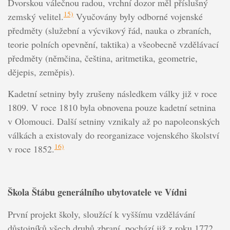
Dvorskou válečnou radou, vrchní dozor měl příslušný
15)
zemský velitel.
Vyučovány byly odborné vojenské
předměty (služební a výcvikový řád, nauka o zbraních,
teorie polních opevnění, taktika) a všeobecně vzdělávací
předměty (němčina, čeština, aritmetika, geometrie,
dějepis, zeměpis).
Kadetní setniny byly zrušeny následkem války již v roce
1809. V roce 1810 byla obnovena pouze kadetní setnina
v Olomouci. Další setniny vznikaly až po napoleonských
válkách a existovaly do reorganizace vojenského školství
16)
v roce 1852.
Škola Štábu generálního ubytovatele ve Vídni
První projekt školy, sloužící k vyššímu vzdělávání
důstojníků všech druhů zbraní, pochází již z roku 1772.