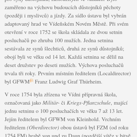
zaměřeno na výchovu budoucích důstojníků pěchoty
(později i myslivců) a jízdy. Za sídlo ústavu byl vybrán
adaptovaný hrad ve Vídeňském Novém Městě. Při svém
otevření v roce 1752 se škola skládala ze dvou setnin
posluchačů po zhruba 100 mužích. Jedna setnina
sestávala ze synů šlechticů, druhá ze synů důstojníků;
obojí byli ve věku od 14 let. Každá setnina se dělil na
deset družstev po deseti mužích. Výchova posluchačů
trvala tři roky. Prvním místním ředitelem (Localdirector)
4)
byl GFWM
Franz Ludwig Graf Thürheim.
V roce 1754 byla zřízena ve Vídni přípravná škola,
označovaná jako
Militär-
či
Kriegs-Pflanzschule
, mající
jednu setninu o 100 posluchačích ve věku 7 až 13 let.
Jejím ředitelem byl GFWM von Kleinhold. Vrchním
ředitelem
(Oberdirector)
obou ústavů byl FZM (od roku
1754 FM) hrabě von und zu Daun (pozdější vítěz v bitvě