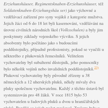
Erziehunshäuser, Regimentsknaben-Erziehunshäuser,
též
Soldatenknaben-Erziehungshäu ser)
jako výchovné a
vzdělávací zařízení pro syny vojáků z kategorie mužstva.
Jejich žáci od 6 do 18 let byli kasernováni, vzděláváni na
úrovni civilních národních škol
(Volksschulen)
a byly jim
poskytnuty základy vojenského výcviku. S jejich
absolventy bylo počítáno jako s budoucími
poddůstojníky, případně profesionisty, pokud se vyučili u
některého z plukovních řemeslníků. Velitelem
vychovatelny byl subalterní důstojník, jeho pomocníky
23)
bylo několik vojínů nebo invalidních poddůstojníků.
Plukovní vychovatelny byly původně zřízeny u 38
německých a 12 uherských pluků, někdy mívaly dva
pluky společnou vychovatelnu. Každý z těchto ústavů byl
systemizován pro 48 žáků. V roce 1815 bylo 53
vychovatelen u řadových pluků a dvou u hraničářských
pluků. Později se jejich počet zvyšoval. Zrušeny byly v