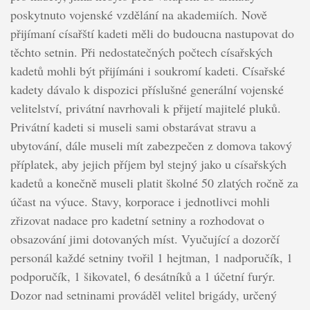
poskytnuto vojenské vzdělání na akademiích. Nově
přijímaní císařští kadeti měli do budoucna nastupovat do
těchto setnin. Při nedostatečných počtech císařských
kadetů mohli být přijímáni i soukromí kadeti. Císařské
kadety dávalo k dispozici příslušné generální vojenské
velitelství, privátní navrhovali k přijetí majitelé pluků.
Privátní kadeti si museli sami obstarávat stravu a
ubytování, dále museli mít zabezpečen z domova takový
příplatek, aby jejich příjem byl stejný jako u císařských
kadetů a konečně museli platit školné 50 zlatých ročně za
účast na výuce. Stavy, korporace i jednotlivci mohli
zřizovat nadace pro kadetní setniny a rozhodovat o
obsazování jimi dotovaných míst. Vyučující a dozorčí
personál každé setniny tvořil 1 hejtman, 1 nadporučík, 1
podporučík, 1 šikovatel, 6 desátníků a 1 účetní furýr.
Dozor nad setninami prováděl velitel brigády, určený