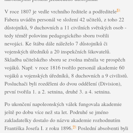
8)
V roce 1807 je vedle vrchního ředitele a podředitele
Fabera uváděn personál ve složení 42 učitelů, z toho 22
důstojníků, 9 duchovních a 11 civilních světských osob -
tedy téměř polovinu pedagogického sboru tvořili
nevojáci. Ke štábu dále náleželo 7 důstojníků či
vojenských úředníků a 20 inspekčních šikovatelů.
Skladba učitelského sboru se zvolna měnila ve prospěch
vojáků. Např. v roce 1816 tvořilo personál akademie 60
vojáků a vojenských úředníků, 8 duchovních a 9 civilistů.
Posluchači byli rozděleni do dvou oddělení (Division),
první tvořila 1. a 2. setnina, druhé 3. a 4. setnina.
Po ukončení napoleonských válek fungovala akademie
ještě po dobu více než sta let. Podruhé se jméno
zakladatelky dostalo do názvu akademie rozhodnutím
9)
Františka Josefa I. z roku 1896.
Poslední absolventi byli