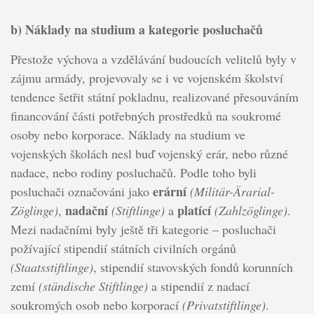
b) Náklady na studium a kategorie posluchačů
Přestože výchova a vzdělávání budoucích velitelů byly v
zájmu armády, projevovaly se i ve vojenském školství
tendence šetřit státní pokladnu, realizované přesouváním
financování části potřebných prostředků na soukromé
osoby nebo korporace. Náklady na studium ve
vojenských školách nesl buď vojenský erár, nebo různé
nadace, nebo rodiny posluchačů. Podle toho byli
erární
posluchači označováni jako
(Militär-Ärarial-
nadační
platící
Zöglinge)
,
(Stiftlinge)
a
(Zahlzöglinge)
.
Mezi nadačními byly ještě tři kategorie – posluchači
požívající stipendií státních civilních orgánů
(Staatsstiftlinge)
, stipendií stavovských fondů korunních
zemí
(ständische Stiftlinge)
a stipendií z nadací
soukromých osob nebo korporací
(Privatstiftlinge)
.