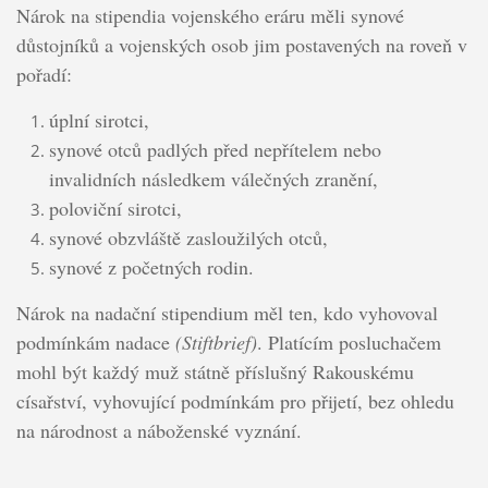
Nárok na stipendia vojenského eráru měli synové
důstojníků a vojenských osob jim postavených na roveň v
pořadí:
úplní sirotci,
synové otců padlých před nepřítelem nebo
invalidních následkem válečných zranění,
poloviční sirotci,
synové obzvláště zasloužilých otců,
synové z početných rodin.
Nárok na nadační stipendium měl ten, kdo vyhovoval
podmínkám nadace
(Stiftbrief)
. Platícím posluchačem
mohl být každý muž státně příslušný Rakouskému
císařství, vyhovující podmínkám pro přijetí, bez ohledu
na národnost a náboženské vyznání.