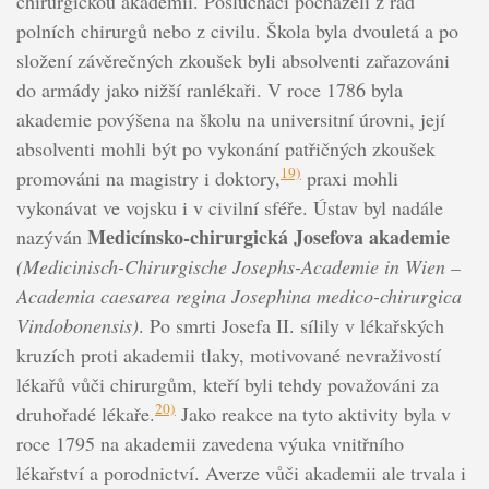
chirurgickou akademii. Posluchači pocházeli z řad
polních chirurgů nebo z civilu. Škola byla dvouletá a po
složení závěrečných zkoušek byli absolventi zařazováni
do armády jako nižší ranlékaři. V roce 1786 byla
akademie povýšena na školu na universitní úrovni, její
absolventi mohli být po vykonání patřičných zkoušek
19)
promováni na magistry i doktory,
praxi mohli
vykonávat ve vojsku i v civilní sféře. Ústav byl nadále
Medicínsko-chirurgická Josefova akademie
nazýván
(Medicinisch-Chirurgische Josephs-Academie in Wien –
Academia caesarea regina Josephina medico-chirurgica
Vindobonensis)
. Po smrti Josefa II. sílily v lékařských
kruzích proti akademii tlaky, motivované nevraživostí
lékařů vůči chirurgům, kteří byli tehdy považováni za
20)
druhořadé lékaře.
Jako reakce na tyto aktivity byla v
roce 1795 na akademii zavedena výuka vnitřního
lékařství a porodnictví. Averze vůči akademii ale trvala i