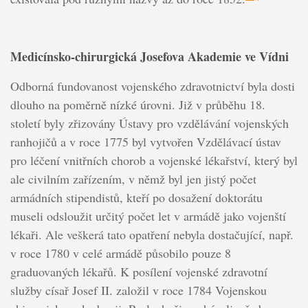
Medicínsko-chirurgická Josefova Akademie ve Vídni
Odborná fundovanost vojenského zdravotnictví byla dosti
dlouho na poměrně nízké úrovni. Již v průběhu 18.
století byly zřizovány Ústavy pro vzdělávání vojenských
ranhojičů a v roce 1775 byl vytvořen Vzdělávací ústav
pro léčení vnitřních chorob a vojenské lékařství, který byl
ale civilním zařízením, v němž byl jen jistý počet
armádních stipendistů, kteří po dosažení doktorátu
museli odsloužit určitý počet let v armádě jako vojenští
lékaři. Ale veškerá tato opatření nebyla dostačující, např.
v roce 1780 v celé armádě působilo pouze 8
graduovaných lékařů. K posílení vojenské zdravotní
služby císař Josef II. založil v roce 1784 Vojenskou