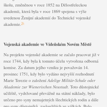
školu, změněnou v roce 1852 na Dělostřeleckou
akademii, která byla v roce 1869 spojena s výše
uvedenou Ženijní akademií do Technické vojenské
3)
akademie.
Vojenská akademie ve Vídeňském Novém Městě
Na projektu vojenské akademie se začalo pracovat již v
roce 1744, kdy byla k tomuto účelu vytvořena odborná
komise. Za datum jejího vzniku je považován 14.
prosinec 1751, kdy bylo vydáno nejvyšší rozhodnutí
Marie Terezie o založení
Adelige Militär-Schule oder
Akademie zur Wienerischen Neustadt
. Toto důstojnické
učiliště, vydržované převážně na státní náklady, bylo
určeno pro syny nemajetných šlechtických rodin a dále
pro syny důstojníků, zasloužilých ve válkách. Bylo