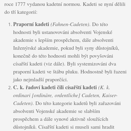
roce 1777 vydanou kadetní normou. Kadeti se nyní dělili
do tří kategorií:
Praporní kadeti
(Fahnen-Cadeten)
. Do této
hodnosti byli ustanovováni absolventi Vojenské
akademie s lepším prospěchem, dále absolventi
Inženýrské akademie, pokud byli syny důstojníků,
konečně do této hodnosti mohli být povyšováni
císařští kadeti (viz dále). Byli systemizováni dva
praporní kadeti ve štábu pluku. Hodnostně byli řazeni
jako nejmladší praporčíci.
C. k. řadoví kadeti čili císařští kadeti
(K. k.
ordinari [ordinäre, ordentliche] Cadeten, Kaiser-
Cadeten)
. Do této kategorie kadetů byli zařazováni
absolventi Vojenské akademie se slabším
prospěchem a dále synové aktivně sloužících
důstojníků. Císařští kadeti si museli sami hradit