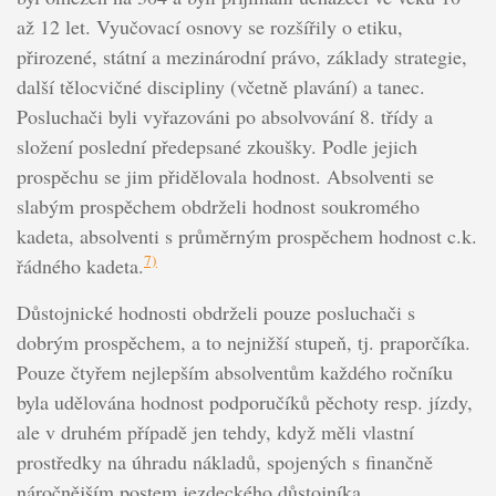
až 12 let. Vyučovací osnovy se rozšířily o etiku,
přirozené, státní a mezinárodní právo, základy strategie,
další tělocvičné discipliny (včetně plavání) a tanec.
Posluchači byli vyřazováni po absolvování 8. třídy a
složení poslední předepsané zkoušky. Podle jejich
prospěchu se jim přidělovala hodnost. Absolventi se
slabým prospěchem obdrželi hodnost soukromého
kadeta, absolventi s průměrným prospěchem hodnost c.k.
7)
řádného kadeta.
Důstojnické hodnosti obdrželi pouze posluchači s
dobrým prospěchem, a to nejnižší stupeň, tj. praporčíka.
Pouze čtyřem nejlepším absolventům každého ročníku
byla udělována hodnost podporučíků pěchoty resp. jízdy,
ale v druhém případě jen tehdy, když měli vlastní
prostředky na úhradu nákladů, spojených s finančně
náročnějším postem jezdeckého důstojníka.