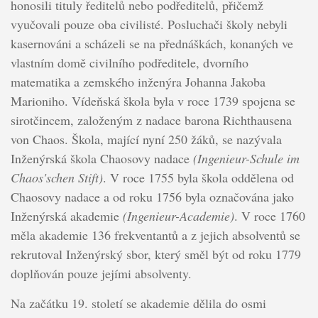
honosili tituly ředitelů nebo podředitelů, přičemž
vyučovali pouze oba civilisté. Posluchači školy nebyli
kasernováni a scházeli se na přednáškách, konaných ve
vlastním domě civilního podředitele, dvorního
matematika a zemského inženýra Johanna Jakoba
Marioniho. Vídeňská škola byla v roce 1739 spojena se
sirotčincem, založeným z nadace barona Richthausena
von Chaos. Škola, mající nyní 250 žáků, se nazývala
Inženýrská škola Chaosovy nadace
(Ingenieur-Schule im
Chaos'schen Stift)
. V roce 1755 byla škola oddělena od
Chaosovy nadace a od roku 1756 byla označována jako
Inženýrská akademie
(Ingenieur-Academie)
. V roce 1760
měla akademie 136 frekventantů a z jejich absolventů se
rekrutoval Inženýrský sbor, který směl být od roku 1779
doplňován pouze jejími absolventy.
Na začátku 19. století se akademie dělila do osmi