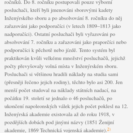
ročníků. Do 8. ročníku postupovali pouze výborní
posluchači, kteří byli jmenováni sborovými kadety
Inženýrského sboru a po absolvování 8. ročníku do něj
zařazováni jako podporučíci (v letech 1809–1813 jako
nadporučíci). Ostatní posluchači byli vyřazováni po
absolvování 7. ročníku a zařazováni jako praporčíci nebo
podporučíci k pěchotě nebo jízdě. Tento systém byl
praktikován kvůli velkému množství posluchačů, jejichž
počty převyšovaly volná místa v Inženýrském sboru.
Posluchači si většinou hradili náklady na studia sami
(přesněji řečeno jejich rodiny), těchto bylo asi 200. Jen
menší počet studoval na náklady státních nadací, na
počátku 19. století se jednalo o 46 posluchačů, po
ukončení napoleonských válek jejich počet poklesl na 12.
Inženýrská akademie existovala až do roku 1918, v
pozdějších dobách pod jinými názvy (1851 Ženijní
2)
akademie, 1869 Technická vojenská akademie).