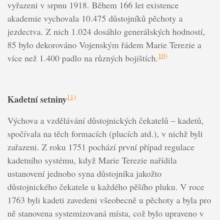
vyřazeni v srpnu 1918. Během 166 let existence
akademie vychovala 10.475 důstojníků pěchoty a
jezdectva. Z nich 1.024 dosáhlo generálských hodností,
85 bylo dekorováno Vojenským řádem Marie Terezie a
10)
více než 1.400 padlo na různých bojištích.
11)
Kadetní setniny
Výchova a vzdělávání důstojnických čekatelů – kadetů,
spočívala na těch formacích (plucích atd.), v nichž byli
zařazeni. Z roku 1751 pochází první případ regulace
kadetního systému, když Marie Terezie nařídila
ustanovení jednoho syna důstojníka jakožto
důstojnického čekatele u každého pěšího pluku. V roce
1763 byli kadeti zavedeni všeobecně u pěchoty a byla pro
ně stanovena systemizovaná místa, což bylo upraveno v