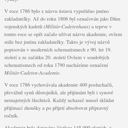
V roce 1786 bylo z názvu ústavu vypuštěno jméno
zakladatelky. Až do roku 1806 byl označován jako Dům
vojenských kadetů
(Militär-Cadetenhaus)
a teprve v
tomto roce se opět začalo užívat názvu akademie, ovšem
stále bez jména zakladatelky. Takto je vývoj názvů
popisován v moderních schematismech z 90. let 19.
století a ze začátku 20. století Ovšem v soudobých
schematismech od roku 1790 nacházíme označení
Militär-Cadeten-Academie
.
V roce 1786 vychovávala akademie 400 posluchačů,
převážně synů důstojníků, ale přijímáni byli i synové
nemajetných šlechticů. Každý uchazeč musel skládat
přijímací zkoušky a po přijetí absolvovat přípravný
ročník.
Akademie byla dotována částkou 145.000 zlatých, z