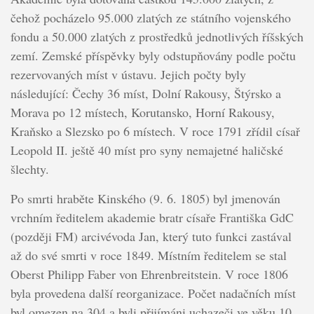
čehož pocházelo 95.000 zlatých ze státního vojenského
fondu a 50.000 zlatých z prostředků jednotlivých říšských
zemí. Zemské příspěvky byly odstupňovány podle počtu
rezervovaných míst v ústavu. Jejich počty byly
následující: Čechy 36 míst, Dolní Rakousy, Štýrsko a
Morava po 12 místech, Korutansko, Horní Rakousy,
Kraňsko a Slezsko po 6 místech. V roce 1791 zřídil císař
Leopold II. ještě 40 míst pro syny nemajetné haličské
šlechty.
Po smrti hraběte Kinského (9. 6. 1805) byl jmenován
vrchním ředitelem akademie bratr císaře Františka GdC
(později FM) arcivévoda Jan, který tuto funkci zastával
až do své smrti v roce 1849. Místním ředitelem se stal
Oberst Philipp Faber von Ehrenbreitstein. V roce 1806
byla provedena další reorganizace. Počet nadačních míst
byl omezen na 304 a byli přijímáni uchazeči ve věku 10