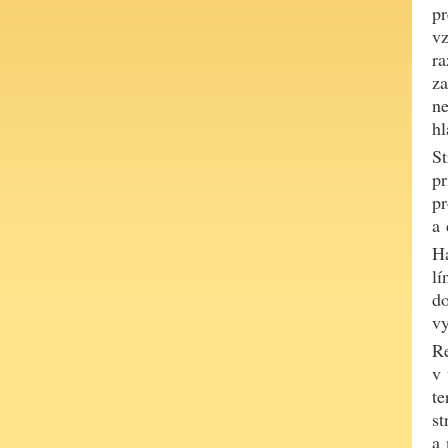
pr
vz
ra
za
ne
hl
St
pr
pr
a 
Ha
lí
do
vy
Re
v 
te
st
a 