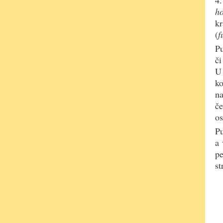
4.
h
kr
(
f
P
či
U 
k
na
če
os
Pu
a 
pe
st