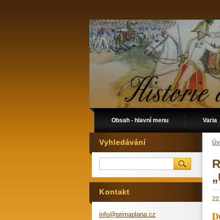
Obsah - hlavní menu
Varia
Vyhledávání
Úv
R
„
Kontakt
22
D
info@pri
maplana.
cz