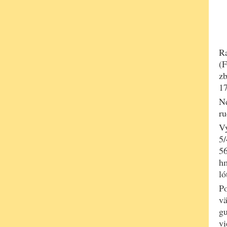
Ra
(F
zb
1
Ne
ru
Vý
5/
56
hm
ló
Po
vä
gu
vi