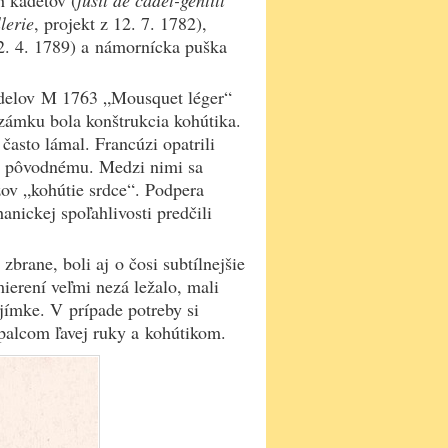
h kadetov (
fusil de cadet-gentill
llerie
, projekt z 12. 7. 1782),
12. 4. 1789) a námornícka puška
delov M 1763 „Mousquet léger“
zámku bola konštrukcia kohútika.
často lámal. Francúzi opatrili
i pôvodnému. Medzi nimi sa
zov „kohútie srdce“. Podpera
anickej spoľahlivosti predčili
brane, boli aj o čosi subtílnejšie
ierení veľmi nezá ležalo, mali
jímke. V prípade potreby si
palcom ľavej ruky a kohútikom.