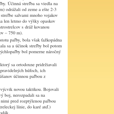
ľby. Účinná streľba sa viedla na
m) odrážali od zeme a ešte 2-3
i streľbe salvami mnoho vojakov
 sa len letmo do výšky opaskov
strostrelcov s dráž kovanou
kov – 750 m).
stotu paľby, bola však ťažkopádna
ala sa a účinok streľby bol potom
 rýchlopaľby bol pomerne náročný
ktorý sa ortodoxne pridržiavali
epravidelných húfoch, ich
kúšanov účinnou paľbou z
 výcvik novou taktikou. Bojovali
vý boj, nerozpadali sa na
a nimi pred rozptýlenou paľbou
releckej línie, do karé atď.)
odák.