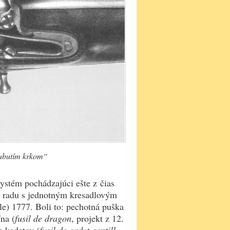
labutím krkom“
ystém pochádzajúci ešte z čias
o radu s jednotným kresadlovým
e) 1777. Boli to: pechotná puška
ína (
fusil de dragon
, projekt z 12.