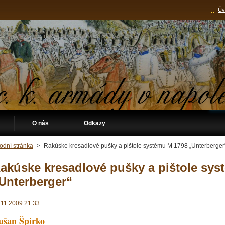
Úv
O nás
Odkazy
odní stránka
>
Rakúske kresadlové pušky a pištole systému M 1798 „Unterberger
akúske kresadlové pušky a pištole sys
Unterberger“
.11.2009 21:33
ušan Špirko