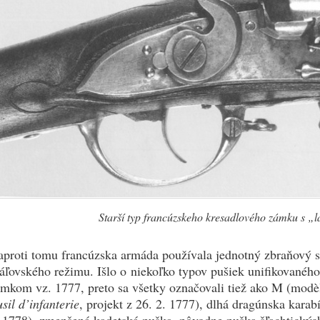
Starší typ francúzskeho kresadlového zámku s „
proti tomu francúzska armáda používala jednotný zbraňový s
áľovského režimu. Išlo o niekoľko typov pušiek unifikovanéh
mkom vz. 1777, preto sa všetky označovali tiež ako M (modèl
usil d’infanterie
, projekt z 26. 2. 1777), dlhá dragúnska karab