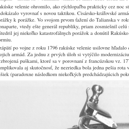
kúske velenie ohromilo, ako rýchlopaľba prakticky cez noc st
dokázalo vyrovnať s novou taktikou. Cisársko-kráľovské armá
rážky k porážke. Vo svojom prvom ťažení do Talianska v ro
naparte, vtedy ešte generál republiky, priam zosmiešnil celú 
tedril jej niekoľko katastrofálnych porážok a donútil Rakúsk
ormiu.
ápätí po vojne z roku 1796 rakúske velenie usilovne hľadalo 
ojich armád. Za jednu z prvých úloh si vytýčilo modernizáci
zbrojená puškami, ktoré sa v porovnaní z francúzskou vz. 177
mplikovala aj skutočnosť, že nezriedka bola jedna pešia rota
šiek (paradoxne následkom niekoľkých predchádzajúcich poku