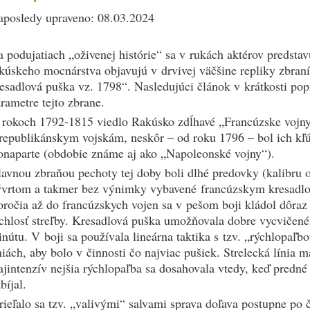
posledy upraveno: 08.03.2024
 podujatiach „oživenej histórie“ sa v rukách aktérov predsta
kúskeho mocnárstva objavujú v drvivej väčšine repliky zbra
esadlová puška vz. 1798“. Nasledujúci článok v krátkosti popi
rametre tejto zbrane.
rokoch 1792-1815 viedlo Rakúsko zdĺhavé „Francúzske vojny“
republikánskym vojskám, neskôr – od roku 1796 – bol ich k
naparte (obdobie známe aj ako „Napoleonské vojny“).
avnou zbraňou pechoty tej doby boli dlhé predovky (kalibru
ývrtom a takmer bez výnimky vybavené francúzskym kresad
oročia až do francúzskych vojen sa v pešom boji kládol dôraz
chlosť streľby. Kresadlová puška umožňovala dobre vycvičeném
nútu. V boji sa používala lineárna taktika s tzv. „rýchlopaľb
niách, aby bolo v činnosti čo najviac pušiek. Strelecká línia ma
jintenzív nejšia rýchlopaľba sa dosahovala vtedy, keď predné dv
bíjal.
rieľalo sa tzv. „valivými“ salvami sprava doľava postupne po 