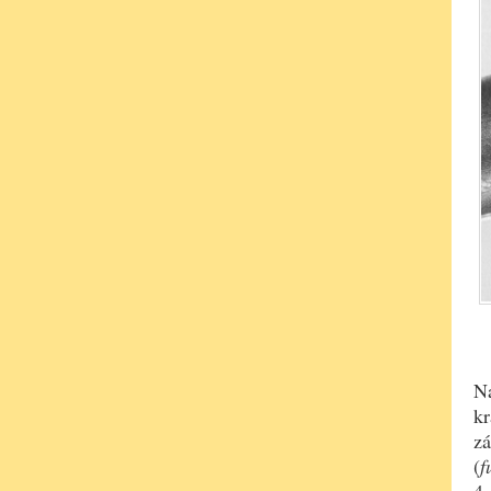
Na
kr
zá
(
f