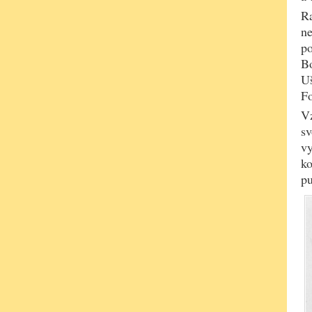
Ra
ne
po
Bo
Uš
F
Vz
sv
vy
ko
pu