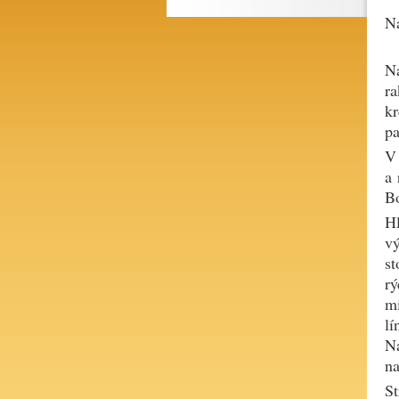
Na
Na
ra
kr
pa
V 
a 
Bo
Hl
v
st
rý
mi
lí
Na
na
St