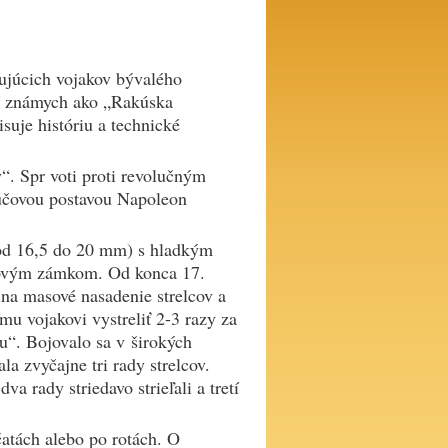
vujúcich vojakov bývalého
ní známych ako „Rakúska
suje históriu a technické
. Spr voti proti revolučným
ľúčovou postavou Napoleon
 od 16,5 do 20 mm) s hladkým
lovým zámkom. Od konca 17.
 na masové nasadenie strelcov a
u vojakovi vystreliť 2-3 razy za
ou“. Bojovalo sa v širokých
la zvyčajne tri rady strelcov.
a rady striedavo strieľali a tretí
čatách alebo po rotách. O