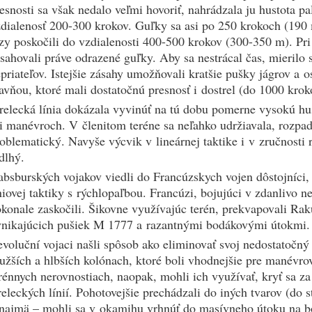
esnosti sa však nedalo veľmi hovoriť, nahrádzala ju hustota pa
dialenosť 200-300 krokov. Guľky sa asi po 250 krokoch (190 
zy poskočili do vzdialenosti 400-500 krokov (300-350 m). Pr
sahovali práve odrazené guľky. Aby sa nestrácal čas, mierilo
priateľov. Istejšie zásahy umožňovali kratšie pušky jágrov a o
avňou, ktoré mali dostatočnú presnosť i dostrel (do 1000 kro
relecká línia dokázala vyvinúť na tú dobu pomerne vysokú hu
i manévroch. V členitom teréne sa neľahko udržiavala, rozpad
oblematický. Navyše výcvik v lineárnej taktike i v zručnosti
dlhý.
bsburských vojakov viedli do Francúzskych vojen dôstojníci, 
niovej taktiky s rýchlopaľbou. Francúzi, bojujúci v zdanlivo n
konale zaskočili. Šikovne využívajúc terén, prekvapovali Ra
nikajúcich pušiek M 1777 a razantnými bodákovými útokmi.
voluční vojaci našli spôsob ako eliminovať svoj nedostatočný
užších a hlbších kolónach, ktoré boli vhodnejšie pre manévro
rénnych nerovnostiach, naopak, mohli ich využívať, kryť sa z
releckých línií. Pohotovejšie prechádzali do iných tvarov (do st
najmä – mohli sa v okamihu vrhnúť do masívneho útoku na b