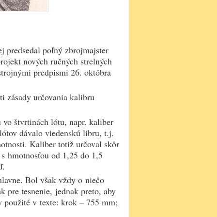
ej predsedal poľný zbrojmajster
rojekt nových ručných strelných
ýstrojnými predpismi 26. októbra
ti zásady určovania kalibru
 štvrtinách lótu, napr. kaliber
 lótov dávalo viedenskú libru, t.j.
tnosti. Kaliber totiž určoval skôr
y s hmotnosťou od 1,25 do 1,5
ď.
hlavne. Bol však vždy o niečo
ak pre tesnenie, jednak preto, aby
y použité v texte: krok – 755 mm;