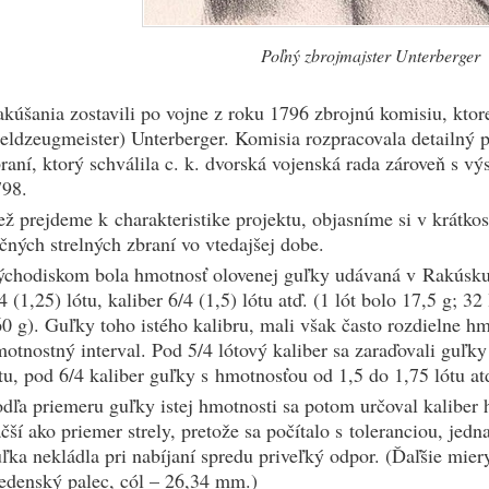
Poľný zbrojmajster Unterberger
kúšania zostavili po vojne z roku 1796 zbrojnú komisiu, ktor
eldzeugmeister) Unterberger. Komisia rozpracovala detailný p
raní, ktorý schválila c. k. dvorská vojenská rada zároveň s v
798.
ž prejdeme k charakteristike projektu, objasníme si v krátkos
čných strelných zbraní vo vtedajšej dobe.
chodiskom bola hmotnosť olovenej guľky udávaná v Rakúsku vo
4 (1,25) lótu, kaliber 6/4 (1,5) lótu atď. (1 lót bolo 17,5 g; 32
0 g). Guľky toho istého kalibru, mali však často rozdielne hmo
otnostný interval. Pod 5/4 lótový kaliber sa zaraďovali guľk
tu, pod 6/4 kaliber guľky s hmotnosťou od 1,5 do 1,75 lótu at
dľa priemeru guľky istej hmotnosti sa potom určoval kaliber 
čší ako priemer strely, pretože sa počítalo s toleranciou, jedn
ľka nekládla pri nabíjaní spredu priveľký odpor. (Ďaľšie mier
edenský palec, cól – 26,34 mm.)