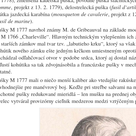
 1778), zmenšená kadetská puška, pôvodne puška šľachtickýc
omme
, projekt z 13. 2. 1779), delostrelecká puška (
fusil d‘arti
átka jazdecká karabína (
mousqueton de cavalerie
, projekt z 
usil de marine
).
ušky M 1777 navrhol známy M. de Gribeauval na základe mo
 M 1766 „Charleville“. Hlavným technickým vylepšením ich 
starších zámkov mal tvar tzv. „labutieho krku“, ktorý sa však 
ohútik nového zámku ešte jedným krčkom umiestneným oprot
chádzal odľahčovací otvor v podobe srdca, ktorý aj dostal ná
ľustí kohútika sa tak zdvojnásobila a francúzske pušky v mech
tatné.
šky M 1777 mali o niečo menší kaliber ako vtedajšie rakúske z
vhodnejšie pre manévrový boj. Keďže pri streľbe salvami na m
chotné pušky redukované mieridlá – len mušku na prednej ob
relec vytváral provizórny cieľnik medzerou medzi vztýčeným 