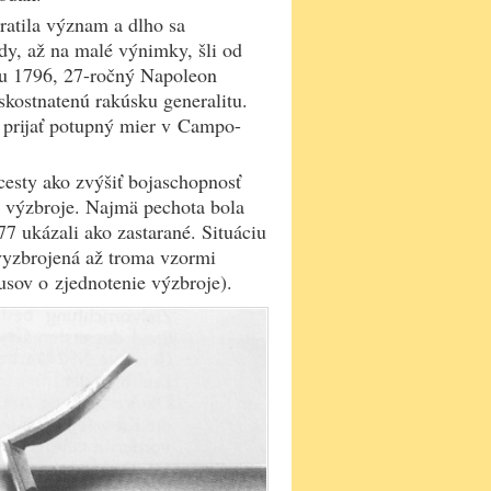
ratila význam a dlho sa
dy, až na malé výnimky, šli od
ku 1796, 27-ročný Napoleon
skostnatenú rakúsku generalitu.
o prijať potupný mier v Campo-
cesty ako zvýšiť bojaschopnosť
u výzbroje. Najmä pechota bola
7 ukázali ako zastarané. Situáciu
 vyzbrojená až troma vzormi
sov o zjednotenie výzbroje).