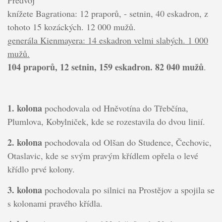
knížete Bagrationa: 12 praporů, - setnin, 40 eskadron, z
tohoto 15 kozáckých. 12 000 mužů.
generála Kienmayera: 14 eskadron velmi slabých. 1 000
mužů.
104 praporů, 12 setnin, 159 eskadron. 82 040 mužů
.
1. kolona
pochodovala od Hněvotína do Třebčína,
Plumlova, Kobylniček, kde se rozestavila do dvou linií.
2. kolona
pochodovala od Olšan do Studence, Čechovic,
Otaslavic, kde se svým pravým křídlem opřela o levé
křídlo prvé kolony.
3. kolona
pochodovala po silnici na Prostějov a spojila se
s kolonami pravého křídla.