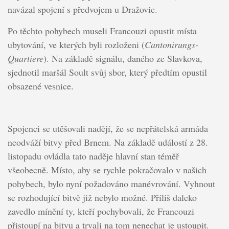
navázal spojení s předvojem u Dražovic.
Po těchto pohybech museli Francouzi opustit místa
ubytování, ve kterých byli rozloženi (
Cantonirungs-
Quartiere
). Na základě signálu, daného ze Slavkova,
sjednotil maršál Soult svůj sbor, který předtím opustil
obsazené vesnice.
Spojenci se utěšovali nadějí, že se nepřátelská armáda
neodváží bitvy před Brnem. Na základě událostí z 28.
listopadu ovládla tato naděje hlavní stan téměř
všeobecně. Místo, aby se rychle pokračovalo v našich
pohybech, bylo nyní požadováno manévrování. Vyhnout
se rozhodující bitvě již nebylo možné. Příliš daleko
zavedlo mínění ty, kteří pochybovali, že Francouzi
přistoupí na bitvu a trvali na tom nenechat je ustoupit.