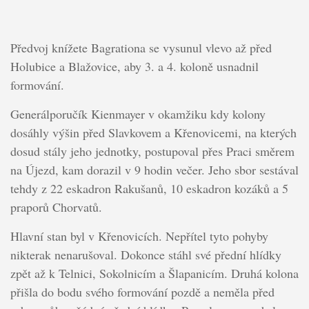
Předvoj knížete Bagrationa se vysunul vlevo až před
Holubice a Blažovice, aby 3. a 4. koloně usnadnil
formování.
Generálporučík Kienmayer v okamžiku kdy kolony
dosáhly výšin před Slavkovem a Křenovicemi, na kterých
dosud stály jeho jednotky, postupoval přes Praci směrem
na Újezd, kam dorazil v 9 hodin večer. Jeho sbor sestával
tehdy z 22 eskadron Rakušanů, 10 eskadron kozáků a 5
praporů Chorvatů.
Hlavní stan byl v Křenovicích. Nepřítel tyto pohyby
nikterak nenarušoval. Dokonce stáhl své přední hlídky
zpět až k Telnici, Sokolnicím a Šlapanicím. Druhá kolona
přišla do bodu svého formování pozdě a neměla před