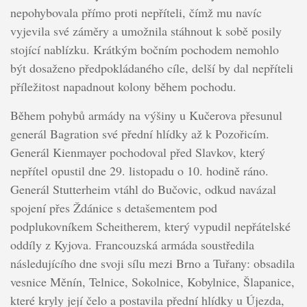
nepohybovala přímo proti nepříteli, čímž mu navíc
vyjevila své záměry a umožnila stáhnout k sobě posily
stojící nablízku. Krátkým bočním pochodem nemohlo
být dosaženo předpokládaného cíle, delší by dal nepříteli
příležitost napadnout kolony během pochodu.
Během pohybů armády na výšiny u Kučerova přesunul
generál Bagration své přední hlídky až k Pozořicím.
Generál Kienmayer pochodoval před Slavkov, který
nepřítel opustil dne 29. listopadu o 10. hodině ráno.
Generál Stutterheim vtáhl do Bučovic, odkud navázal
spojení přes Ždánice s detašementem pod
podplukovníkem Scheitherem, který vypudil nepřátelské
oddíly z Kyjova. Francouzská armáda soustředila
následujícího dne svoji sílu mezi Brno a Tuřany: obsadila
vesnice Měnín, Telnice, Sokolnice, Kobylnice, Šlapanice,
které kryly její čelo a postavila přední hlídky u Újezda,