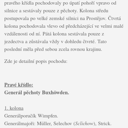
pravého křídla pochodovaly po úpatí pohoří vpravo od
silnice a sestávaly pouze z pěchoty. Kolona středu
postupovala po velké zemské silnici na Prostějov. Čtvrtá
kolona pochodovala vlevo od předcházející ve velmi malé
vzdálenosti od ní. Pátá kolona sestávala pouze z
jezdectva a zůstávala vždy v dohledu čtvrté. Tato
poslední měla před sebou zcela rovnou krajinu.
Zde je detailní popis pochodu:
Pravé křídlo:
Generál pěchoty Buxhöwden.
1. kolona
Generálporučík Wimpfen.
Generálmajoři: Müller, Selechov (
Sclichow
), Strick.