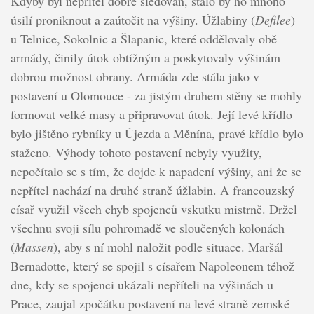
Kdyby byl nepřítel dobře sledován, stálo by ho mnoho
úsilí proniknout a zaútočit na výšiny. Úžlabiny (
Defilee
)
u Telnice, Sokolnic a Šlapanic, které oddělovaly obě
armády, činily útok obtížným a poskytovaly výšinám
dobrou možnost obrany. Armáda zde stála jako v
postavení u Olomouce - za jistým druhem stěny se mohly
formovat velké masy a připravovat útok. Její levé křídlo
bylo jištěno rybníky u Újezda a Měnína, pravé křídlo bylo
staženo. Výhody tohoto postavení nebyly využity,
nepočítalo se s tím, že dojde k napadení výšiny, ani že se
nepřítel nachází na druhé straně úžlabin. A francouzský
císař využil všech chyb spojenců vskutku mistrně. Držel
všechnu svoji sílu pohromadě ve sloučených kolonách
(
Massen
), aby s ní mohl naložit podle situace. Maršál
Bernadotte, který se spojil s císařem Napoleonem téhož
dne, kdy se spojenci ukázali nepříteli na výšinách u
Prace, zaujal zpočátku postavení na levé straně zemské