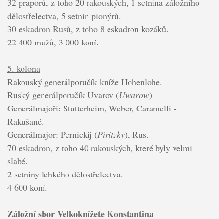
32 praporů, z toho 20 rakouských, 1 setnina záložního
dělostřelectva, 5 setnin pionýrů.
30 eskadron Rusů, z toho 8 eskadron kozáků.
22 400 mužů, 3 000 koní.
5. kolona
Rakouský generálporučík kníže Hohenlohe.
Ruský generálporučík Uvarov (
Uwarow
).
Generálmajoři: Stutterheim, Weber, Caramelli -
Rakušané.
Generálmajor: Pernickij (
Piritzky
), Rus.
70 eskadron, z toho 40 rakouských, které byly velmi
slabé.
2 setniny lehkého dělostřelectva.
4 600 koní.
Záložní sbor Velkoknížete Konstantina