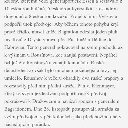
kolony, kterému velel generálporučík Essen a sestávalo z
10 eskadron hulánů, 5 eskadron kyrysníků, 5 eskadron
dragounů a 8 eskadron kozáků. Projel s nimi Vyškov a
podpořil útok předvoje. Aby během tohoto pohybu kryl
pravé křídlo, musel kníže Bagration odeslat jeden pluk
myslivců z Drysic vpravo přes Pustiměř a Dědice do
Habrovan. Tento generál pokračoval na svém pochodu až
k výšinám u Rousínova, kde zaujal postavení. Nepřítel
byl ještě v Rousínově a zahájil kanonádu. Ruské
dělostřelectvo však bylo mnohem početnější a brzy jej
umlčelo. Rousínov k večeru obsadily dva ruské prapory a
rozestavily před ním přední stráže. Pan v. Kienmayer,
který se svým jezdectvem podpořil ruský předvoj,
pokračoval k Dražovicím a navázal spojení s generálem
Bagrationem. Dne 28. listopadu postupovala armáda za
svým předvojem v pěti kolonách jako předchozího dne v
následujícím pořádku: