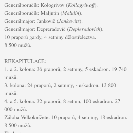
Generálporučík: Kologrivov (
Kollagriwoff
).
Generálporučík: Maljutin (
Malulin
).
Generálmajor: Jankovič (
Jankewitz
).
Generálmajor: Depreradovič (
Depleradovich
).
10 praporů gardy, 4 setniny dělostřelectva.
8 500 mužů.
REKAPITULACE:
1. a 2. kolona: 36 praporů, 2 setniny, 5 eskadron. 19 740
mužů.
3. kolona: 24 praporů, 2 setniny, - eskadron. 13 800
mužů.
4. a 5. kolona: 32 praporů, 8 setnin, 100 eskadron. 27
000 mužů.
Záloha Velkoknížete: 10 praporů, 4 setniny, 18 eskadron.
8 500 mužů.
Předvoj