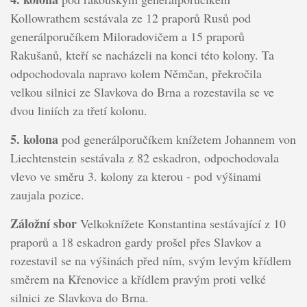
Kollowrathem sestávala ze 12 praporů Rusů pod
generálporučíkem Miloradovičem a 15 praporů
Rakušanů, kteří se nacházeli na konci této kolony. Ta
odpochodovala napravo kolem Němčan, překročila
velkou silnici ze Slavkova do Brna a rozestavila se ve
dvou liniích za třetí kolonu.
5. kolona
pod generálporučíkem knížetem Johannem von
Liechtenstein sestávala z 82 eskadron, odpochodovala
vlevo ve směru 3. kolony za kterou - pod výšinami
zaujala pozice.
Záložní sbor
Velkoknížete Konstantina sestávající z 10
praporů a 18 eskadron gardy prošel přes Slavkov a
rozestavil se na výšinách před ním, svým levým křídlem
směrem na Křenovice a křídlem pravým proti velké
silnici ze Slavkova do Brna.