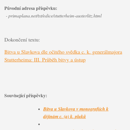
Původní adresa příspěvku:
- primaplana.net/txt/edice/stutterheim-austerlitz.html
Dokončení textu:
Bitva u Slavkova dle očitého svědka c. k. generálmajora
Stutterheima: III. Průběh bitvy a ústup
Související příspěvky:
Bitva u Slavkova v monografiích k
dějinám c. (a) k. pluků