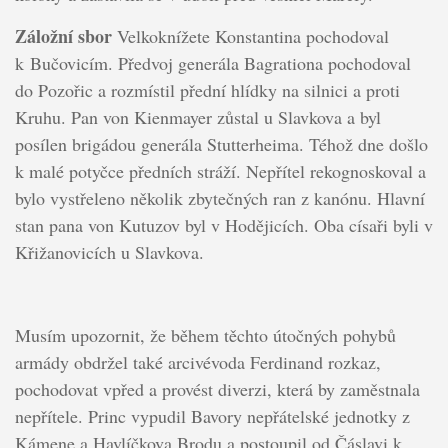
Záložní sbor
Velkoknížete Konstantina pochodoval
k Bučovicím. Předvoj generála Bagrationa pochodoval
do Pozořic a rozmístil přední hlídky na silnici a proti
Kruhu. Pan von Kienmayer zůstal u Slavkova a byl
posílen brigádou generála Stutterheima. Téhož dne došlo
k malé potyčce předních stráží. Nepřítel rekognoskoval a
bylo vystřeleno několik zbytečných ran z kanónu. Hlavní
stan pana von Kutuzov byl v Hodějicích. Oba císaři byli v
Křižanovicích u Slavkova.
Musím upozornit, že během těchto útočných pohybů
armády obdržel také arcivévoda Ferdinand rozkaz,
pochodovat vpřed a provést diverzi, která by zaměstnala
nepřítele. Princ vypudil Bavory nepřátelské jednotky z
Kámene a Havlíčkova Brodu a postoupil od Čáslavi k