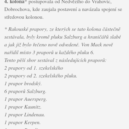
4. kolona
* postupovala od Nedvězího do Vrahovic,
Dobrochova, kde zaujala postavení a navázala spojení se
středovou kolonou.
* Rakouské prapory, ze kterých se tato kolona částečně
sestávala, byly kromě pluku Salzburg a hraničářů slabé
a jak již bylo řečeno nově odvedené. Von Mack nově
nařídil místo 3 praporů u každého pluku 6.
Tento pěší sbor sestával z následujících praporů:
2 prapory od 1. szekelského
2 prapory od 2. szekelského pluku.
1 prapor brodský.
6 praporů Salzburg.
1 prapor Auersperg.
1 prapor Kaunitz.
1 prapor Lindenau.
1 prapor Kerpen.