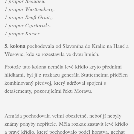
1 prapor Beaulieu.
1 prapor Württemberg.
1 prapor Reuß-Graitz.
1 prapor Czartorisky.
1 prapor Kaiser.
5. kolona
pochodovala od Slavonína do Kralic na Hané a
Vřesovic, kde se rozestavila ve dvou liniích.
Protože tato kolona neměla levé křídlo kryto předními
hlídkami, byl jí z rozkazu generála Stutterheima přidělen
kombinovaný předvoj, který udržoval spojení s
detašementy, pozorujícími řeku Moravu.
Armáda pochodovala velmi obezřetně, neboť jí nebyly
známy pohyby nepřítele. Měla rozkaz zastavit levé křídlo
a pravé křídlo, které pochodovalo podél horstva, nechat