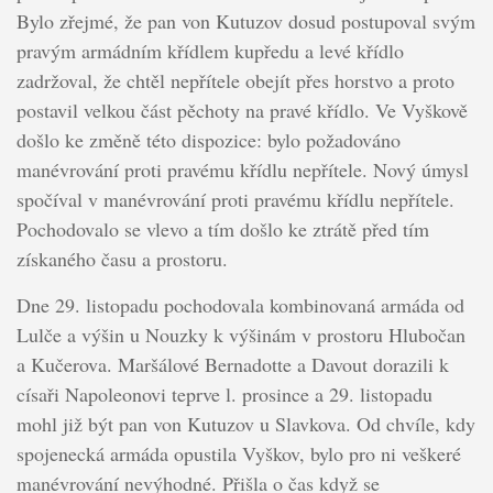
Bylo zřejmé, že pan von Kutuzov dosud postupoval svým
pravým armádním křídlem kupředu a levé křídlo
zadržoval, že chtěl nepřítele obejít přes horstvo a proto
postavil velkou část pěchoty na pravé křídlo. Ve Vyškově
došlo ke změně této dispozice: bylo požadováno
manévrování proti pravému křídlu nepřítele. Nový úmysl
spočíval v manévrování proti pravému křídlu nepřítele.
Pochodovalo se vlevo a tím došlo ke ztrátě před tím
získaného času a prostoru.
Dne 29. listopadu pochodovala kombinovaná armáda od
Lulče a výšin u Nouzky k výšinám v prostoru Hlubočan
a Kučerova. Maršálové Bernadotte a Davout dorazili k
císaři Napoleonovi teprve l. prosince a 29. listopadu
mohl již být pan von Kutuzov u Slavkova. Od chvíle, kdy
spojenecká armáda opustila Vyškov, bylo pro ni veškeré
manévrování nevýhodné. Přišla o čas když se