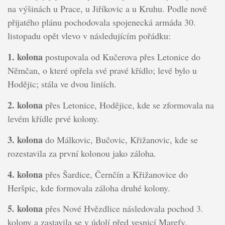
na výšinách u Prace, u Jiříkovic a u Kruhu. Podle nově
přijatého plánu pochodovala spojenecká armáda 30.
listopadu opět vlevo v následujícím pořádku:
1. kolona
postupovala od Kučerova přes Letonice do
Němčan, o které opřela své pravé křídlo; levé bylo u
Hodějic; stála ve dvou liniích.
2. kolona
přes Letonice, Hodějice, kde se zformovala na
levém křídle prvé kolony.
3. kolona
do Málkovic, Bučovic, Křižanovic, kde se
rozestavila za první kolonou jako záloha.
4. kolona
přes Šardice, Černčín a Křižanovice do
Heršpic, kde formovala záloha druhé kolony.
5. kolona
přes Nové Hvězdlice následovala pochod 3.
kolony a zastavila se v údolí před vesnicí Marefy.