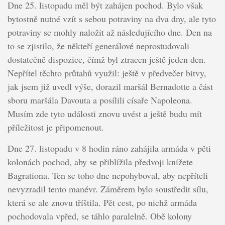
Dne 25. listopadu měl být zahájen pochod. Bylo však
bytostně nutné vzít s sebou potraviny na dva dny, ale tyto
potraviny se mohly naložit až následujícího dne. Den na
to se zjistilo, že někteří generálové neprostudovali
dostatečně dispozice, čímž byl ztracen ještě jeden den.
Nepřítel těchto průtahů využil: ještě v předvečer bitvy,
jak jsem již uvedl výše, dorazil maršál Bernadotte a část
sboru maršála Davouta a posílili císaře Napoleona.
Musím zde tyto události znovu uvést a ještě budu mít
příležitost je připomenout.
Dne 27. listopadu v 8 hodin ráno zahájila armáda v pěti
kolonách pochod, aby se přiblížila předvoji knížete
Bagrationa. Ten se toho dne nepohyboval, aby nepříteli
nevyzradil tento manévr. Záměrem bylo soustředit sílu,
která se ale znovu tříštila. Pět cest, po nichž armáda
pochodovala vpřed, se táhlo paralelně. Obě kolony