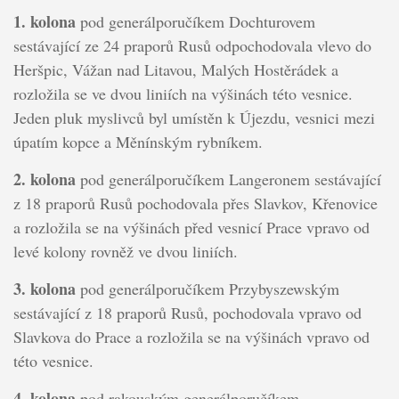
1. kolona
pod generálporučíkem Dochturovem
sestávající ze 24 praporů Rusů odpochodovala vlevo do
Heršpic, Vážan nad Litavou, Malých Hostěrádek a
rozložila se ve dvou liniích na výšinách této vesnice.
Jeden pluk myslivců byl umístěn k Újezdu, vesnici mezi
úpatím kopce a Měnínským rybníkem.
2. kolona
pod generálporučíkem Langeronem sestávající
z 18 praporů Rusů pochodovala přes Slavkov, Křenovice
a rozložila se na výšinách před vesnicí Prace vpravo od
levé kolony rovněž ve dvou liniích.
3. kolona
pod generálporučíkem Przybyszewským
sestávající z 18 praporů Rusů, pochodovala vpravo od
Slavkova do Prace a rozložila se na výšinách vpravo od
této vesnice.
4. kolona
pod rakouským generálporučíkem