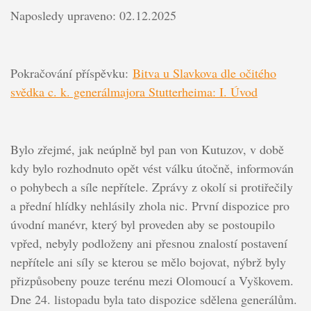
Naposledy upraveno: 02.12.2025
Pokračování příspěvku:
Bitva u Slavkova dle očitého
svědka c. k. generálmajora Stutterheima: I. Úvod
Bylo zřejmé, jak neúplně byl pan von Kutuzov, v době
kdy bylo rozhodnuto opět vést válku útočně, informován
o pohybech a síle nepřítele. Zprávy z okolí si protiřečily
a přední hlídky nehlásily zhola nic. První dispozice pro
úvodní manévr, který byl proveden aby se postoupilo
vpřed, nebyly podloženy ani přesnou znalostí postavení
nepřítele ani síly se kterou se mělo bojovat, nýbrž byly
přizpůsobeny pouze terénu mezi Olomoucí a Vyškovem.
Dne 24. listopadu byla tato dispozice sdělena generálům.