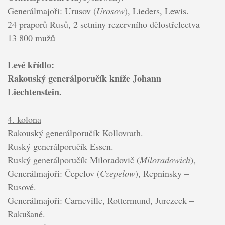
Generálmajoři: Urusov (
Urosow
), Lieders, Lewis.
24 praporů Rusů, 2 setniny rezervního dělostřelectva
13 800 mužů
Levé křídlo:
Rakouský generálporučík kníže Johann
Liechtenstein.
4. kolona
Rakouský generálporučík Kollovrath.
Ruský generálporučík Essen.
Ruský generálporučík Miloradovič (
Miloradowich
),
Generálmajoři: Čepelov (
Czepelow
), Repninsky –
Rusové.
Generálmajoři: Carneville, Rottermund, Jurczeck –
Rakušané.