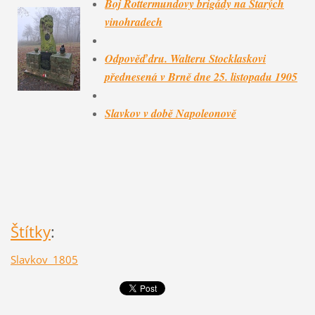
Boj Rottermundovy brigády na Starých
vinohradech
Odpověď dru. Walteru Stocklaskovi
přednesená v Brně dne 25. listopadu 1905
Slavkov v době Napoleonově
Štítky
:
Slavkov_1805