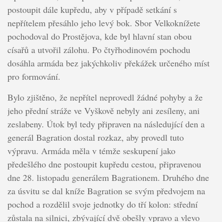
postoupit dále kupředu, aby v případě setkání s
nepřítelem přesáhlo jeho levý bok. Sbor Velkoknížete
pochodoval do Prostějova, kde byl hlavní stan obou
císařů a utvořil zálohu. Po čtyřhodinovém pochodu
dosáhla armáda bez jakýchkoliv překážek určeného míst
pro formování.
Bylo zjištěno, že nepřítel neprovedl žádné pohyby a že
jeho přední stráže ve Vyškově nebyly ani zesíleny, ani
zeslabeny. Útok byl tedy připraven na následující den a
generál Bagration dostal rozkaz, aby provedl tuto
výpravu. Armáda měla v témže seskupení jako
předešlého dne postoupit kupředu cestou, připravenou
dne 28. listopadu generálem Bagrationem. Druhého dne
za úsvitu se dal kníže Bagration se svým předvojem na
pochod a rozdělil svoje jednotky do tří kolon: střední
zůstala na silnici, zbývající dvě obešly vpravo a vlevo