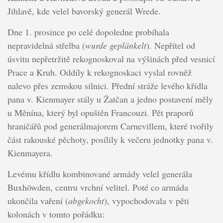
Jihlavě, kde velel bavorský generál Wrede.
Dne 1. prosince po celé dopoledne probíhala
nepravidelná střelba (
wurde geplänkelt
). Nepřítel od
úsvitu nepřetržitě rekognoskoval na výšinách před vesnicí
Prace a Kruh. Oddíly k rekognoskaci vyslal rovněž
nalevo přes zemskou silnici. Přední stráže levého křídla
pana v. Kienmayer stály u Žatčan a jedno postavení měly
u Měnína, který byl opuštěn Francouzi. Pět praporů
hraničářů pod generálmajorem Carnevillem, které tvořily
část rakouské pěchoty, posílily k večeru jednotky pana v.
Kienmayera.
Levému křídlu kombinované armády velel generála
Buxhöwden, centru vrchní velitel. Poté co armáda
ukončila vaření (
abgekocht
), vypochodovala v pěti
kolonách v tomto pořádku: