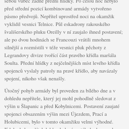
sebou vůbec žádné přední hlídky. Po celou noc nebylo
před střední pozicí kombinované armády vytvořeno
pásmo předvojů. Nepřítel uprostřed noci na okamžik
vyklidil vesnici Telnice. Půl eskadrony rakouského
švališerského pluku Oreilly v ní zaujalo ihned postavení;
ale po dvou hodinách se Francouzi vrátili mnohem
silnější a rozmístili v téže vesnici pluk pěchoty z
Legrandovy divize tvořící část pravého křídla maršála
Soulta. Přední hlídky z nejčelnějších míst levého křídla
spojenců vyslaly patroly na pravé křídlo, aby navázaly
spojení, nikoho však nenašly.
Útočný pohyb armády byl proveden za bílého dne a v
dohledu nepřítele, který jej mohl pohodlně sledovat z
výšin u Šlapanic a před Kobylnicemi. Postavení zaujaté
spojenci obsazením výšin mezi Újezdem, Prací a
Holubicemi, bylo v tomto okamžiku velmi výhodné.