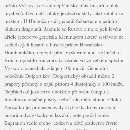
město Vyškov, kde stál nepřátelský pluk husarů a pluk
myslivců. Dva další pluky jezdectva stály jako záloha za
městem. U Hlubočan stál generál Sebastiani s jedním
plukem dragounů. Jakmile se Rusové a na je jich levém
křídle jezdectvo generála Kienmayera (které sestávalo ze
szekelských husarů a husarů prince Hessensko-
Homburského, objevili před Vyškovem a na výšinách u
Brňan, opustilo francouzská jezdectvo ve velkém spěchu
Vyškov a zanechala zde jen 100 mužů. Generální
pobočník Dolgorukov (Dolgorucky) obsadil město 2
prapory pěchoty a zajal přitom 4 důstojníky a 100 mužů.
Nepřátelské jezdectvo obdrželo při svém ústupu k
Rousínovu značné posily, neboť zde mělo silnou zálohu.
Zpočátku jej pronásledovaly čtyři eskadrony ruských
husarů a dvě eskadrony kozáků, poté použil kníže
Bagration vedle svého jezdectva ještě jezdectvo čtvrté