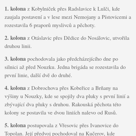
1. kolona
z Kobylniček přes Radslavice k Lulči, kde
zaujala postavení a v lese mezi Nemojany a Pístovicemi a
rozestavila 6 praporů myslivců a pěchoty.
2. kolona
z Otáslavic přes Dědice do Nosálovic, utvořila
druhou linii.
3. kolona
pochodovala jako předcházejícího dne po
silnici až před Nouzku. Jedna brigáda se rozestavila do
první linie, další dvě do druhé.
4. kolona
z Dobrochova přes Kobeřice a Brňany na
výšiny u Nouzky, kde se spojily dva pluky s první linií a
zbývající dva pluky s druhou. Rakouská pěchota této
kolony se postavila ve dvou liniích nalevo od Rusů.
5. kolona
postupovala z Vřesovic přes Ivanovice do
Topolan. Její předvoj pochodoval na Kučerov, kde