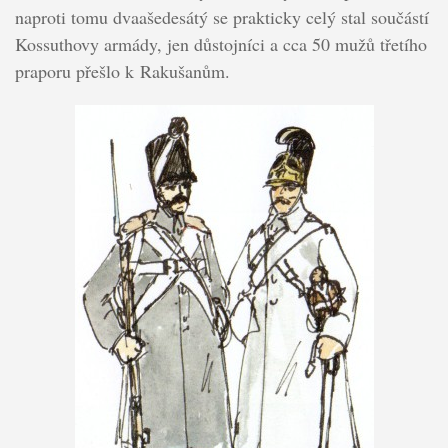
naproti tomu dvaašedesátý se prakticky celý stal součástí
Kossuthovy armády, jen důstojníci a cca 50 mužů třetího
praporu přešlo k Rakušanům.