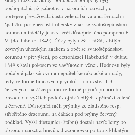
pochopitelně již jednotně v národních barvách, u
portepée převažovala často zelená barva a na šerpách i
špalíčku portepée byl i uherský znak se svatoštěpánskou
korunou a iniciály jako v terči důstojnického pomponu F.
V. (do dubna r. 1849). Čáky byly užší a nižší, s bílým
kovovým uherským znakem a opět se svatoštěpánskou
korunou v převýšení, po detronizaci Habsburků v dubnu
1849 s šavlí pokosem ve vavřínovém věnci. Hodnosti byly
podobné jako zánovní u nepřátelské rakouské armády,
tedy ve formě límcových prýmků - u mužstva 1-3
červených, na čáce potom ve formě prýmů po horním
obvodu a u vyšších poddůstojníků bílých s příměsí zelené
a červené. Důstojníci měli prýmky ze zlatistého resp.
stříbřitého dracounu, na čákách pod prýmy červený
podklad. Vyšší důstojníci (štábní) dostali navíc lemy po
obvodu manžet a límců s dracounovou portou s klikatým