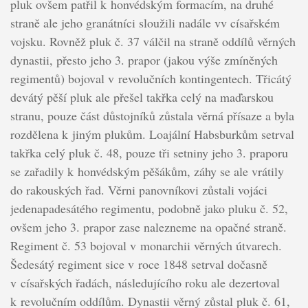
pluk ovšem patřil k honvédským formacím, na druhé
straně ale jeho granátníci sloužili nadále vv císařském
vojsku. Rovněž pluk č. 37 válčil na straně oddílů věrných
dynastii, přesto jeho 3. prapor (jakou výše zmíněných
regimentů) bojoval v revolučních kontingentech. Třicátý
devátý pěší pluk ale přešel takřka celý na maďarskou
stranu, pouze část důstojníků zůstala věrná přísaze a byla
rozdělena k jiným plukům. Loajální Habsburkům setrval
takřka celý pluk č. 48, pouze tři setniny jeho 3. praporu
se zařadily k honvédským pěšákům, záhy se ale vrátily
do rakouských řad. Věrni panovníkovi zůstali vojáci
jedenapadesátého regimentu, podobně jako pluku č. 52,
ovšem jeho 3. prapor zase nalezneme na opačné straně.
Regiment č. 53 bojoval v monarchii věrných útvarech.
Šedesátý regiment sice v roce 1848 setrval dočasně
v císařských řadách, následujícího roku ale dezertoval
k revolučním oddílům. Dynastii věrný zůstal pluk č. 61,