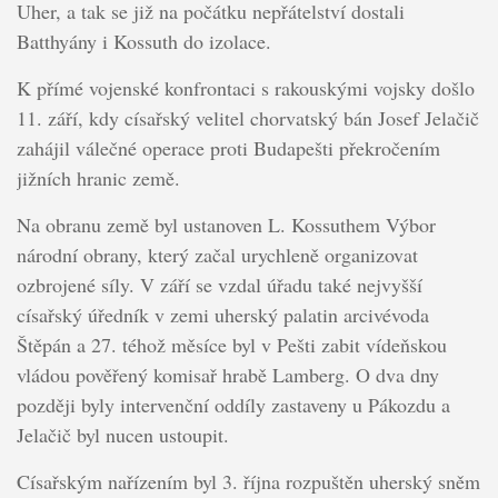
Uher, a tak se již na počátku nepřátelství dostali
Batthyány i Kossuth do izolace.
K přímé vojenské konfrontaci s rakouskými vojsky došlo
11. září, kdy císařský velitel chorvatský bán Josef Jelačič
zahájil válečné operace proti Budapešti překročením
jižních hranic země.
Na obranu země byl ustanoven L. Kossuthem Výbor
národní obrany, který začal urychleně organizovat
ozbrojené síly. V září se vzdal úřadu také nejvyšší
císařský úředník v zemi uherský palatin arcivévoda
Štěpán a 27. téhož měsíce byl v Pešti zabit vídeňskou
vládou pověřený komisař hrabě Lamberg. O dva dny
později byly intervenční oddíly zastaveny u Pákozdu a
Jelačič byl nucen ustoupit.
Císařským nařízením byl 3. října rozpuštěn uherský sněm