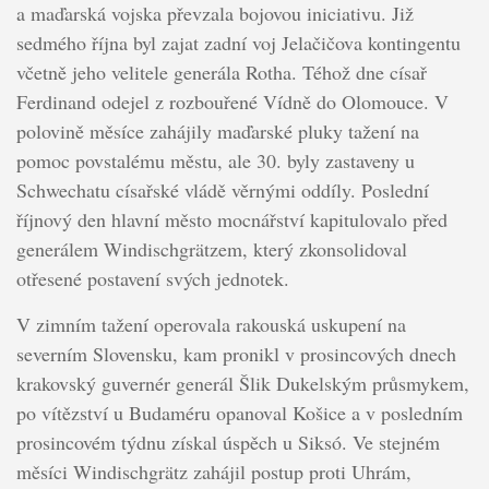
a maďarská vojska převzala bojovou iniciativu. Již
sedmého října byl zajat zadní voj Jelačičova kontingentu
včetně jeho velitele generála Rotha. Téhož dne císař
Ferdinand odejel z rozbouřené Vídně do Olomouce. V
polovině měsíce zahájily maďarské pluky tažení na
pomoc povstalému městu, ale 30. byly zastaveny u
Schwechatu císařské vládě věrnými oddíly. Poslední
říjnový den hlavní město mocnářství kapitulovalo před
generálem Windischgrätzem, který zkonsolidoval
otřesené postavení svých jednotek.
V zimním tažení operovala rakouská uskupení na
severním Slovensku, kam pronikl v prosincových dnech
krakovský guvernér generál Šlik Dukelským průsmykem,
po vítězství u Budaméru opanoval Košice a v posledním
prosincovém týdnu získal úspěch u Siksó. Ve stejném
měsíci Windischgrätz zahájil postup proti Uhrám,