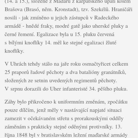
(14. a 15.), složené z Maďarů z karpatského úpatí kolem
Brašova (Brasó, něm. Kronstadt), tzv. Szekélů. Hraničáři
nosili - jak zmíněno u jejich zástupců v Radeckého
armádě - hnědé fraky, modré gatě jako uherské pluky a
černé řemení. Egalizace byla u 15. pluku červená
s bílými knoflíky 14. měl ke stejné egalizaci žluté
knoflíky.
V Uhrách tehdy stálo na jaře roku osmačtyřicet celkem
25 praporů řadové pěchoty a dva batalióny granátníků,
složených ze setnin uvedených regimentů pěchoty.
V srpnu dorazili do Uher infanteristé 34. pěšího pluku.
Záhy bylo přikročeno k uniformním změnám, zpočátku
pouze dílčím, jenž měly v nastávající napjaté situaci
zamezit v očekávaném střetu s prorakouskými oddíly
záměnám s prakticky stejné oděnými protivníky. 13.
října 1848 byl v bratislavském ležení maďarské armády