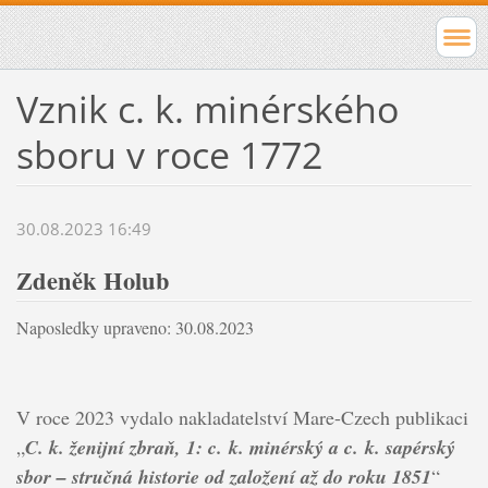
Vznik c. k. minérského
sboru v roce 1772
30.08.2023 16:49
Zdeněk Holub
Naposledky upraveno: 30.08.2023
V roce 2023
vydalo
nakladatelství Mare-Czech publikaci
„
C. k. ženijní zbraň, 1: c. k. minérský a c. k. sapérský
sbor – stručná historie od založení až do roku 1851
“