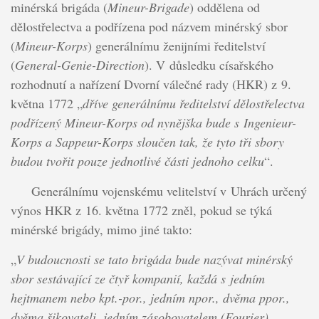
minérská brigáda (
Mineur-Brigade
) oddělena od
dělostřelectva a podřízena pod názvem minérský sbor
(
Mineur-Korps
) generálnímu ženijními ředitelství
(
General-Genie-Direction
). V důsledku císařského
rozhodnutí a nařízení Dvorní válečné rady (HKR) z 9.
května 1772 „
dříve generálnímu ředitelství dělostřelectva
podřízený Mineur-Korps od nynějška bude s Ingenieur-
Korps a Sappeur-Korps sloučen tak, že tyto tři sbory
budou tvořit pouze jednotlivé části jednoho celku
“.
Generálnímu vojenskému velitelství v Uhrách určený
výnos HKR z 16. května 1772 zněl, pokud se týká
minérské brigády, mimo jiné takto:
„
V budoucnosti se tato brigáda bude nazývat minérský
sbor sestávající ze čtyř kompanií, každá s jedním
hejtmanem nebo kpt.-por., jedním npor., dvěma ppor.,
dvěma šikovateli, jedním zásobovatelem (Fourier),