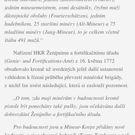
jedním mineurmeistrem, osmi desátníky, čtyřmi muži
důstojnické obsluhy (Fourierschützen), jedním
hudebníkem, 25 staršími minéry (Alt-Mineur) a 75
mladšími minéry (Jung-Mineur), to je celkem včetně
štábu 491 mužů.
“
Nařízení HKR Ženijnímu a fortifikačnímu úřadu
(
Genie- und Fortifications-Amt
) z 16. května 1772
obsahovalo kromě už uvedených ještě další ustanovení
vzhledem k řízení průběhu převzetí minérské brigády,
z nichž lze uvést následující, která si zaslouží pozornost.
„
O tom, zda mají minérům v budoucnosti kromě
pistole být ponechány také pušky, jsou očekávána další
dobrozdání Ženijního a fortifikačního úřadu.
Pro budoucnost jsou u Mineur-Korps přidány nové
hodnosti, a sice sborový bubeník (Korps-Tambour) a pak