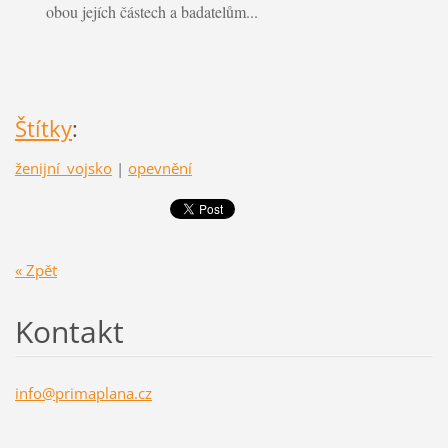
obou jejích částech a badatelům...
Štítky
:
ženijní_vojsko
|
opevnění
« Zpět
Kontakt
info@pri
maplana.
cz