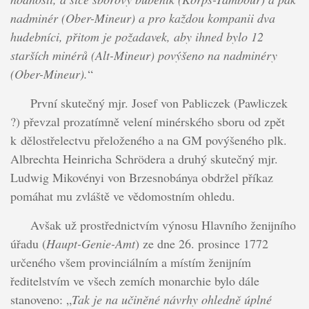
nadminér (Ober-Mineur) a pro každou kompanii dva
hudebníci, přitom je požadavek, aby ihned bylo 12
starších minérů (Alt-Mineur) povýšeno na nadminéry
(Ober-Mineur).
“
První skutečný mjr. Josef von Pabliczek (Pawliczek
?) převzal prozatímně velení minérského sboru od zpět
k dělostřelectvu přeloženého a na GM povýšeného plk.
Albrechta Heinricha Schrödera a druhý skutečný mjr.
Ludwig Mikovényi von Brzesnobánya obdržel příkaz
pomáhat mu zvláště ve vědomostním ohledu.
Avšak už prostřednictvím výnosu Hlavního ženijního
úřadu (
Haupt-Genie-Amt
) ze dne 26. prosince 1772
určeného všem provinciálním a místím ženijním
ředitelstvím ve všech zemích monarchie bylo dále
stanoveno: „
Tak je na učiněné návrhy ohledně úplné