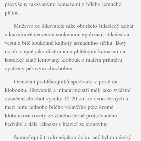
převýšeny takzvanými kamašemi z bílého jemného
plátna.
Mužstvo od šikovatele níže obdrželo štikošedý kabát
s karmínově červenou soukennou egalizací, štikošedou
vestu a bílé soukenné kalhoty armádního střihu. Boty
nosilo stejné jako důstojníci s plátěnými kamašemi a
korsický zlatě lemovaný klobouk o malém průměru
opatřený péřovým chocholem.
Označení poddůstojníků spočívalo v portě na
klobouku, šikovatelé a mineurmeistři měli jako zvláštní
označení chochol vysoký 15-20 cm ze dvou černých a
mezi nimi jednoho bílého volavčího péra kromě
kloboukové rozety ze zlatého černě protkávaného
hedvábí a dále rákosku s hlavicí ze slonoviny.
Samozřejmě trvalo nějakou dobu, než byl minérský