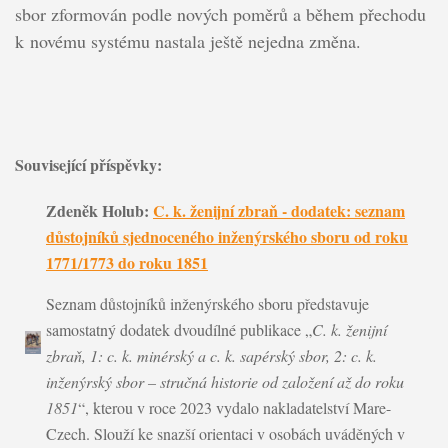
sbor zformován podle nových poměrů a během přechodu
k novému systému nastala ještě nejedna změna.
Související příspěvky:
Zdeněk Holub:
C. k. ženijní zbraň - dodatek: seznam
důstojníků sjednoceného inženýrského sboru od roku
1771/1773 do roku 1851
Seznam důstojníků inženýrského sboru představuje
samostatný dodatek dvoudílné publikace „
C. k. ženijní
zbraň, 1: c. k. minérský a c. k. sapérský sbor, 2: c. k.
inženýrský sbor – stručná historie od založení až do roku
1851
“, kterou v roce 2023 vydalo nakladatelství Mare-
Czech. Slouží ke snazší orientaci v osobách uváděných v