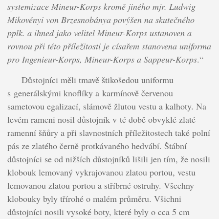
systemizace Mineur-Korps kromě jiného mjr. Ludwig
Mikovényi von Brzesnobánya povýšen na skutečného
pplk. a ihned jako velitel Mineur-Korps ustanoven a
rovnou při této příležitosti je císařem stanovena uniforma
pro Ingenieur-Korps, Mineur-Korps a Sappeur-Korps
.“
Důstojníci měli tmavě štikošedou uniformu
s generálskými knoflíky a karmínově červenou
sametovou egalizací, slámově žlutou vestu a kalhoty. Na
levém rameni nosil důstojník v té době obvyklé zlaté
ramenní šňůry a při slavnostních příležitostech také polní
pás ze zlatého černě protkávaného hedvábí. Štábní
důstojníci se od nižších důstojníků lišili jen tím, že nosili
klobouk lemovaný vykrajovanou zlatou portou, vestu
lemovanou zlatou portou a stříbrné ostruhy. Všechny
klobouky byly třírohé o malém průměru. Všichni
důstojníci nosili vysoké boty, které byly o cca 5 cm