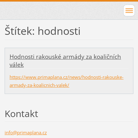
Štítek: hodnosti
Hodnosti rakouské armády za koaličních
válek
https://www.primaplana.cz/news/hodnosti-rakouske-
armady-za-koalicnich-valek/
Kontakt
info@pri
maplana.
cz