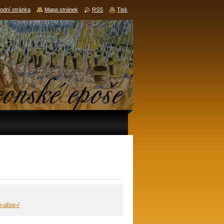
odní stránka
Mapa stránek
RSS
Tisk
-alse-/