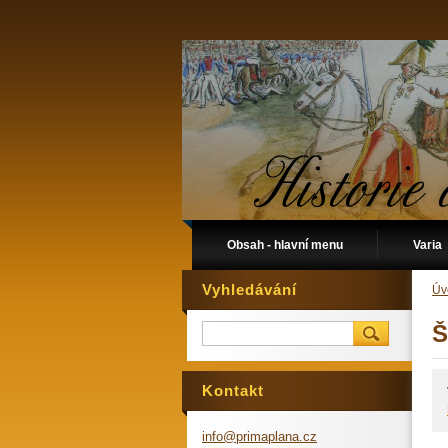
Obsah - hlavní menu
Varia
Vyhledávání
Úv
Š
Kontakt
info@pri
maplana.
cz