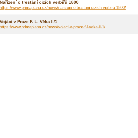
Nařízení o trestání cizích verbířů 1800
https://www.primaplana.cz/news/narizeni-o-trestani-cizich-verbiru-1800/
Vojáci v Praze F. L. Věka II/1
https://www.primaplana.cz/news/vojaci-v-praze-f-l-veka-ii-1/