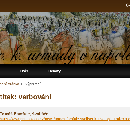
Úv
O nás
Odkazy
odní stránka
>
Výpis tagů
títek: verbování
Tomáš Famfule, švališér
https://www.primaplana.cz/news/tomas-famfule-svaliser-k-zivotopisu-mikolase