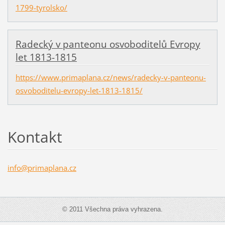
1799-tyrolsko/
Radecký v panteonu osvoboditelů Evropy
let 1813-1815
https://www.primaplana.cz/news/radecky-v-panteonu-
osvoboditelu-evropy-let-1813-1815/
Kontakt
info@pri
maplana.
cz
© 2011 Všechna práva vyhrazena.