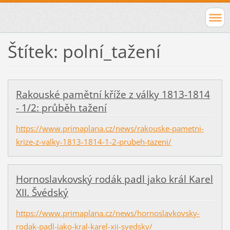
Štítek: polní_tažení
Rakouské pamětní kříže z války 1813-1814
- 1/2: průběh tažení
https://www.primaplana.cz/news/rakouske-pametni-
krize-z-valky-1813-1814-1-2-prubeh-tazeni/
Hornoslavkovský rodák padl jako král Karel
XII. Švédský
https://www.primaplana.cz/news/hornoslavkovsky-
rodak-padl-jako-kral-karel-xii-svedsky/