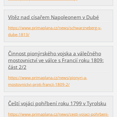
Vítěz nad císařem Napoleonem v Dubé
https://www.primaplana.cz/news/schwarzneberg-v-
dube-1813/
Činnost pionýrského vojska a válečného
mostovnictví ve válce s Francií roku 1809:
část 2/2
https://www.primaplana.cz/news/pionyri-a-
mostovnictvi-proti-francii-1809-2/
Čeští vojáci pohřbení roku 1799 v Tyrolsku
https://www.primaplana.cz/news/cesti-vojaci-pohrbeni-