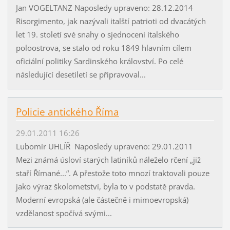
Jan VOGELTANZ Naposledy upraveno: 28.12.2014
Risorgimento, jak nazývali italští patrioti od dvacátých
let 19. století své snahy o sjednoceni italského
poloostrova, se stalo od roku 1849 hlavním cílem
oficiální politiky Sardinského království. Po celé
následující desetiletí se připravoval...
Policie antického Říma
29.01.2011 16:26
Lubomír UHLÍŘ Naposledy upraveno: 29.01.2011
Mezi známá úsloví starých latiníků náleželo rčení „již
staří Římané...“. A přestože toto mnozí traktovali pouze
jako výraz školometství, byla to v podstatě pravda.
Moderní evropská (ale částečně i mimoevropská)
vzdělanost spočívá svými...