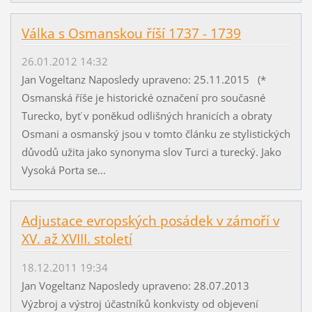
Válka s Osmanskou říší 1737 - 1739
26.01.2012 14:32
Jan Vogeltanz Naposledy upraveno: 25.11.2015 (*
Osmanská říše je historické označení pro současné
Turecko, byť v poněkud odlišných hranicích a obraty
Osmani a osmanský jsou v tomto článku ze stylistických
důvodů užita jako synonyma slov Turci a turecký. Jako
Vysoká Porta se...
Adjustace evropských posádek v zámoří v
XV. až XVIII. století
18.12.2011 19:34
Jan Vogeltanz Naposledy upraveno: 28.07.2013
Výzbroj a výstroj účastníků konkvisty od objevení