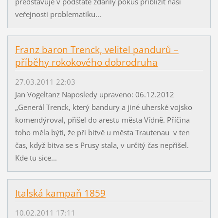
představuje v podstatě zdařilý pokus přiblížit naší
veřejnosti problematiku...
Franz baron Trenck, velitel pandurů –
příběhy rokokového dobrodruha
27.03.2011 22:03
Jan Vogeltanz Naposledy upraveno: 06.12.2012
„Generál Trenck, který bandury a jiné uherské vojsko
komendýroval, přišel do arestu města Vídně. Příčina
toho měla býti, že při bitvě u města Trautenau v ten
čas, když bitva se s Prusy stala, v určitý čas nepřišel.
Kde tu sice...
Italská kampaň 1859
10.02.2011 17:11