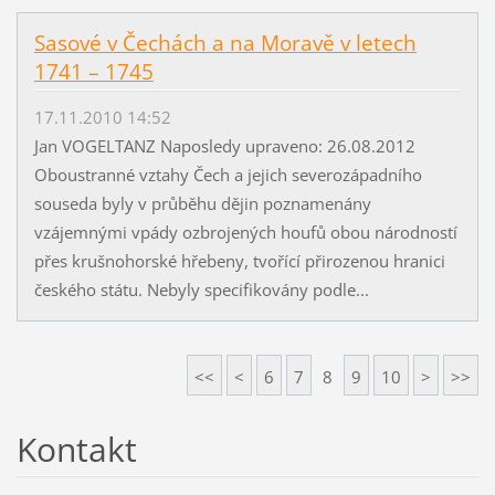
Sasové v Čechách a na Moravě v letech
1741 – 1745
17.11.2010 14:52
Jan VOGELTANZ Naposledy upraveno: 26.08.2012
Oboustranné vztahy Čech a jejich severozápadního
souseda byly v průběhu dějin poznamenány
vzájemnými vpády ozbrojených houfů obou národností
přes krušnohorské hřebeny, tvořící přirozenou hranici
českého státu. Nebyly specifikovány podle...
<<
<
6
7
8
9
10
>
>>
Kontakt