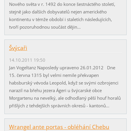
Nového světa v r. 1492 do konce šestnáctého století,
stejně jako dalších dobyvatelů nejen amerického
kontinentu v témže období i staletích následujících,
tvoří pozoruhodnou součást dějin...
Švýcaři
14.10.2011 19:50
Jan Vogeltanz Naposledy upraveno 26.01.2012 Dne
15. června 1315 byl velmi nemile překvapen
habsburský vévoda Leopold, když se svými ozbrojenci
narazil na břehu jezera Ágeri u švýcarské obce
Morgartenu na nevelký, ale odhodlaný pěší houf horalů
přišlých z tehdejších správních okresů - kantonů...
Wrangel ante portas - obléhání Chebu