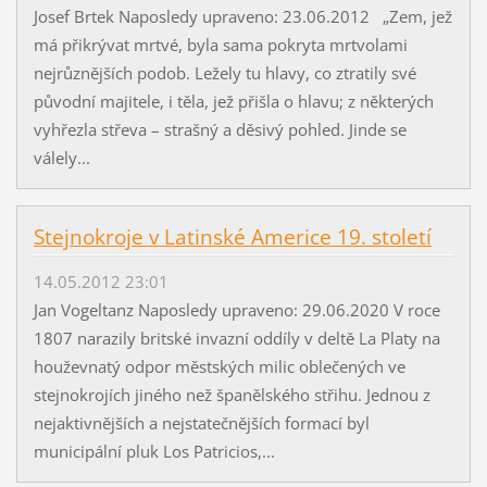
Josef Brtek Naposledy upraveno: 23.06.2012 „Zem, jež
má přikrývat mrtvé, byla sama pokryta mrtvolami
nejrůznějších podob. Ležely tu hlavy, co ztratily své
původní majitele, i těla, jež přišla o hlavu; z některých
vyhřezla střeva – strašný a děsivý pohled. Jinde se
válely...
Stejnokroje v Latinské Americe 19. století
14.05.2012 23:01
Jan Vogeltanz Naposledy upraveno: 29.06.2020 V roce
1807 narazily britské invazní oddíly v deltě La Platy na
houževnatý odpor městských milic oblečených ve
stejnokrojích jiného než španělského střihu. Jednou z
nejaktivnějších a nejstatečnějších formací byl
municipální pluk Los Patricios,...