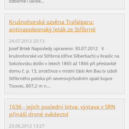
odborné i laické...
Krušnohorská ozvěna Trafalgaru:
antinapoleonský leták ze Stříbrné
24.07.2012 20:13
Josef Brtek Naposledy upraveno: 30.07.2012 V
krušnohorské vsi Stříbrná (dříve Silberbach) u Kraslic na
Sokolovsku došlo v letech 1865 až 1866 při přestavbě
domu č. p. 13, sirotčince v místní části Am Bau (v údolí
Stříbrného potoka při severovýchodním úpatí kopce
Tisovec, 807,2 m n....
1636 - jejich poslední bitva: výstava v SRN
přináší drsné svědectví
23.06.2012 13:27