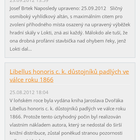
Josef Brtek Naposledy upraveno: 25.09.2012 Sličný
osmiboký vyhlídkový altán, s maximálním citem pro
zvolení příhodného místa osazený na upravený výběžek
hradní skály v Lokti, zná asi každý. Málokdo ale tuší, že
ona drobná profánní stavbička nad ohybem řeky, jenž
Lokti dal...
Libellus honoris c. k. důstojníků padlých ve
válce roku 1866
25.08.2012 18:04
V loňském roce byla vydána kniha Jaroslava Dvořáka
Libellus honoris c. k. důstojníků padlých ve válce roku
1866. Protože tento úctyhodný počin byl realizován
vlastním nákladem autora, který se nedostal do širší
knižní distribuce, zůstal poněkud stranou pozornosti