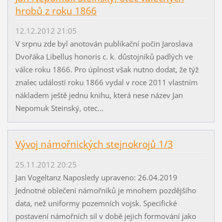
hrobů z roku 1866
12.12.2012 21:05
V srpnu zde byl anotován publikační počin Jaroslava
Dvořáka Libellus honoris c. k. důstojníků padlých ve
válce roku 1866. Pro úplnost však nutno dodat, že týž
znalec událostí roku 1866 vydal v roce 2011 vlastním
nákladem ještě jednu knihu, která nese název Jan
Nepomuk Steinský, otec...
Vývoj námořnických stejnokrojů 1/3
25.11.2012 20:25
Jan Vogeltanz Naposledy upraveno: 26.04.2019
Jednotné oblečení námořníků je mnohem pozdějšího
data, než uniformy pozemních vojsk. Specifické
postavení námořních sil v době jejich formování jako