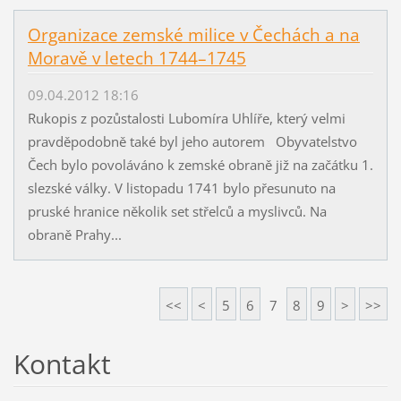
Organizace zemské milice v Čechách a na
Moravě v letech 1744–1745
09.04.2012 18:16
Rukopis z pozůstalosti Lubomíra Uhlíře, který velmi
pravděpodobně také byl jeho autorem Obyvatelstvo
Čech bylo povoláváno k zemské obraně již na začátku 1.
slezské války. V listopadu 1741 bylo přesunuto na
pruské hranice několik set střelců a myslivců. Na
obraně Prahy...
<<
<
5
6
7
8
9
>
>>
Kontakt