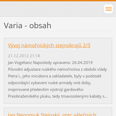
Varia - obsah
Vývoj námořnických stejnokrojů 2/3
21.12.2012 21:18
Jan Vogeltanz Naposledy upraveno: 26.04.2019
Původní adjustace ruského námořnictva z období vlády
Petra I., jeho iniciátora a zakladatele, byly v podstatě
odpovídající vybavení ruské armády oné doby,
inspirované především výstrojí gardového
Preobraženského pluku, tedy tmavozelenými kabáty s...
Jan Nepomuk Steinský, otec válečných