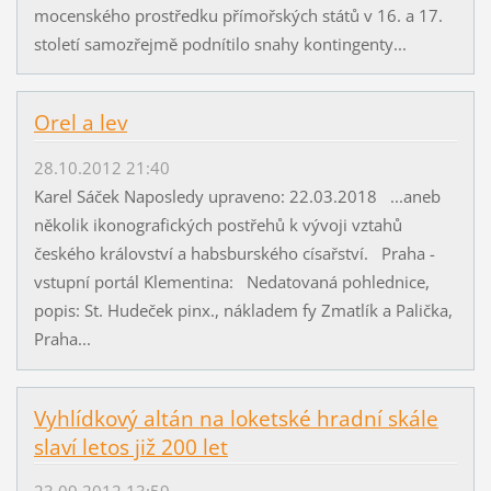
mocenského prostředku přímořských států v 16. a 17.
století samozřejmě podnítilo snahy kontingenty...
Orel a lev
28.10.2012 21:40
Karel Sáček Naposledy upraveno: 22.03.2018 ...aneb
několik ikonografických postřehů k vývoji vztahů
českého království a habsburského císařství. Praha -
vstupní portál Klementina: Nedatovaná pohlednice,
popis: St. Hudeček pinx., nákladem fy Zmatlík a Palička,
Praha...
Vyhlídkový altán na loketské hradní skále
slaví letos již 200 let
23.09.2012 13:59