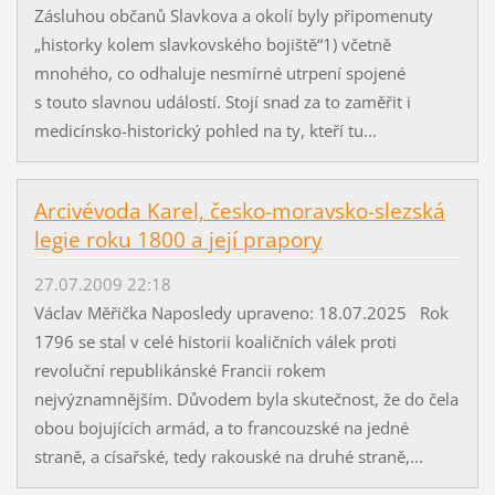
Zásluhou občanů Slavkova a okolí byly připomenuty
„historky kolem slavkovského bojiště“1) včetně
mnohého, co odhaluje nesmírné utrpení spojené
s touto slavnou událostí. Stojí snad za to zaměřit i
medicínsko-historický pohled na ty, kteří tu...
Arcivévoda Karel, česko-moravsko-slezská
legie roku 1800 a její prapory
27.07.2009 22:18
Václav Měřička Naposledy upraveno: 18.07.2025 Rok
1796 se stal v celé historii koaličních válek proti
revoluční republikánské Francii rokem
nejvýznamnějším. Důvodem byla skutečnost, že do čela
obou bojujících armád, a to francouzské na jedné
straně, a císařské, tedy rakouské na druhé straně,...