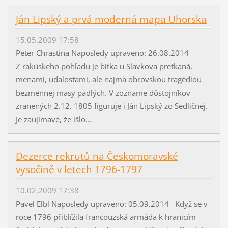
Ján Lipský a prvá moderná mapa Uhorska
15.05.2009 17:58
Peter Chrastina Naposledy upraveno: 26.08.2014
Z rakúskeho pohľadu je bitka u Slavkova pretkaná,
menami, udalosťami, ale najmä obrovskou tragédiou
bezmennej masy padlých. V zozname dôstojníkov
zranených 2.12. 1805 figuruje i Ján Lipský zo Sedličnej.
Je zaujímavé, že išlo...
Dezerce rekrutů na Českomoravské
vysočině v letech 1796-1797
10.02.2009 17:38
Pavel Elbl Naposledy upraveno: 05.09.2014 Když se v
roce 1796 přiblížila francouzská armáda k hranicím