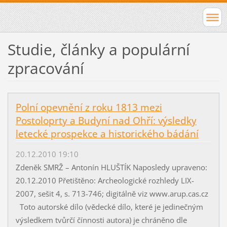
Studie, články a populární
zpracování
Polní opevnění z roku 1813 mezi
Postoloprty a Budyní nad Ohří: výsledky
letecké prospekce a historického bádání
20.12.2010 19:10
Zdeněk SMRŽ – Antonín HLUŠTÍK Naposledy upraveno:
20.12.2010 Přetištěno: Archeologické rozhledy LIX-
2007, sešit 4, s. 713-746; digitálně viz www.arup.cas.cz
Toto autorské dílo (vědecké dílo, které je jedinečným
výsledkem tvůrčí čínnosti autora) je chráněno dle