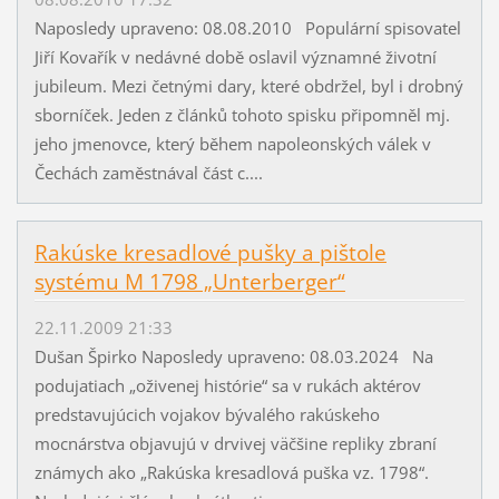
Naposledy upraveno: 08.08.2010 Populární spisovatel
Jiří Kovařík v nedávné době oslavil významné životní
jubileum. Mezi četnými dary, které obdržel, byl i drobný
sborníček. Jeden z článků tohoto spisku připomněl mj.
jeho jmenovce, který během napoleonských válek v
Čechách zaměstnával část c....
Rakúske kresadlové pušky a pištole
systému M 1798 „Unterberger“
22.11.2009 21:33
Dušan Špirko Naposledy upraveno: 08.03.2024 Na
podujatiach „oživenej histórie“ sa v rukách aktérov
predstavujúcich vojakov bývalého rakúskeho
mocnárstva objavujú v drvivej väčšine repliky zbraní
známych ako „Rakúska kresadlová puška vz. 1798“.