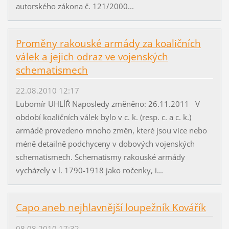
autorského zákona č. 121/2000...
Proměny rakouské armády za koaličních
válek a jejich odraz ve vojenských
schematismech
22.08.2010 12:17
Lubomír UHLÍŘ Naposledy změněno: 26.11.2011 V
období koaličních válek bylo v c. k. (resp. c. a c. k.)
armádě provedeno mnoho změn, které jsou více nebo
méně detailně podchyceny v dobových vojenských
schematismech. Schematismy rakouské armády
vycházely v l. 1790-1918 jako ročenky, i...
Capo aneb nejhlavnější loupežník Kovářík
08.08.2010 17:32