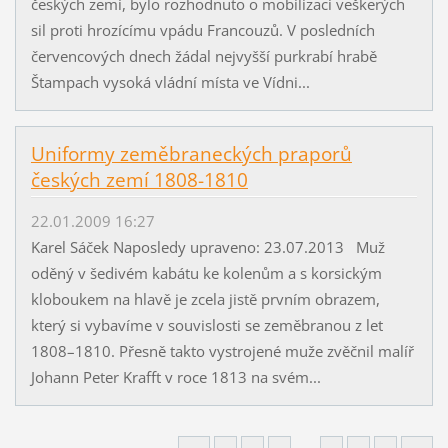
českých zemí, bylo rozhodnuto o mobilizaci veškerých
sil proti hrozícímu vpádu Francouzů. V posledních
červencových dnech žádal nejvyšší purkrabí hrabě
Štampach vysoká vládní místa ve Vídni...
Uniformy zeměbraneckých praporů
českých zemí 1808-1810
22.01.2009 16:27
Karel Sáček Naposledy upraveno: 23.07.2013 Muž
oděný v šedivém kabátu ke kolenům a s korsickým
kloboukem na hlavě je zcela jistě prvním obrazem,
který si vybavíme v souvislosti se zeměbranou z let
1808–1810. Přesně takto vystrojené muže zvěčnil malíř
Johann Peter Krafft v roce 1813 na svém...