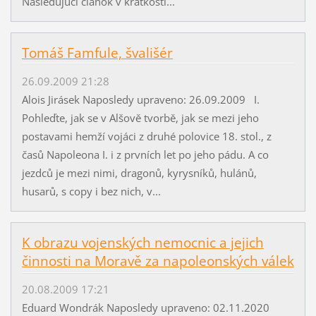
Nasledujúci článok v krátkosti...
Tomáš Famfule, švališér
26.09.2009 21:28
Alois Jirásek Naposledy upraveno: 26.09.2009 I.
Pohleďte, jak se v Alšově tvorbě, jak se mezi jeho
postavami hemží vojáci z druhé polovice 18. stol., z
časů Napoleona I. i z prvních let po jeho pádu. A co
jezdců je mezi nimi, dragonů, kyrysníků, hulánů,
husarů, s copy i bez nich, v...
K obrazu vojenských nemocnic a jejich
činnosti na Moravě za napoleonských válek
20.08.2009 17:21
Eduard Wondrák Naposledy upraveno: 02.11.2020